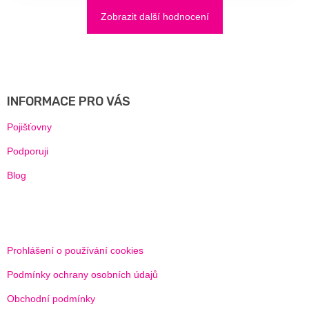
Zobrazit další hodnocení
Z
Á
P
A
INFORMACE PRO VÁS
T
Í
Pojišťovny
Podporuji
Blog
Prohlášení o používání cookies
Podmínky ochrany osobních údajů
Obchodní podmínky