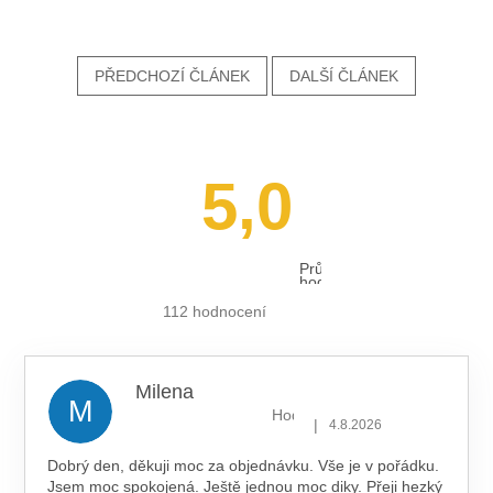
PŘEDCHOZÍ ČLÁNEK
DALŠÍ ČLÁNEK
5,0
Průměrné
hodnocení
obchodu
je
112 hodnocení
5,0
z 5
hvězdiček.
Milena
M
Hodnocení obchodu je 5 z 5 hv
|
4.8.2026
Dobrý den, děkuji moc za objednávku. Vše je v pořádku.
Jsem moc spokojená. Ještě jednou moc diky. Přeji hezký