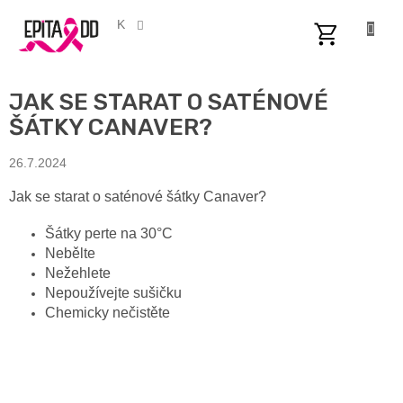
Přejít
na
CZK
obsah
NÁKUPNÍ
KOŠÍK
JAK SE STARAT O SATÉNOVÉ
ŠÁTKY CANAVER?
26.7.2024
Jak se starat o saténové šátky Canaver?
Šátky perte na 30°C
Nebělte
Nežehlete
Nepoužívejte sušičku
Chemicky nečistěte