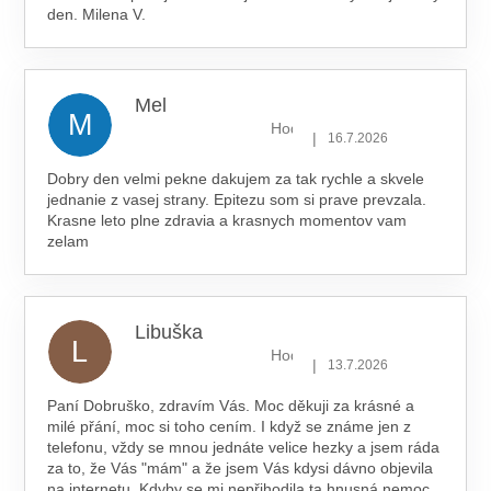
den. Milena V.
Mel
M
Hodnocení obchodu je 5 z 5 hv
|
16.7.2026
Dobry den velmi pekne dakujem za tak rychle a skvele
jednanie z vasej strany. Epitezu som si prave prevzala.
Krasne leto plne zdravia a krasnych momentov vam
zelam
Libuška
L
Hodnocení obchodu je 5 z 5 hv
|
13.7.2026
Paní Dobruško, zdravím Vás. Moc děkuji za krásné a
milé přání, moc si toho cením. I když se známe jen z
telefonu, vždy se mnou jednáte velice hezky a jsem ráda
za to, že Vás "mám" a že jsem Vás kdysi dávno objevila
na internetu. Kdyby se mi nepřihodila ta hnusná nemoc,