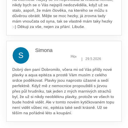
nikdy bych se o Vás nejspíš nedozvěděla, když už se
stalo, aspoň, že mám člověka, na kterého se můžu s
důvěrou obrátit. Mějte se moc hezky, já zrovna tady
mám vnoučata od syna, tak se vlastně mám taky hezky
:-) Děkuji za vše, nejen za přání. Libuše.
Simona
S
Hodnocení obchodu je 5 z 5 hv
|
29.5.2026
Dobrý den paní Dobromilo, včera mi od Vás přišly nové
plavky a aqua epitéza a prostě Vám musím z celého
srdce poděkovat. Plavky jsou naprosto úžasné a sedí
perfektně. Když mě z nemocnice propouštěli s jizvou
přes půl hrudníku, tak jeden z mých marnivých strachů
byl, že už si nikdy neobléknu plavky, protože ve všech to
bude hodně vidět. Ale v tomto novém kytičkovaném topu
není vidět vůbec nic, epitéza také sedí krásně. Už se
těším na pořádné léto a koupání.