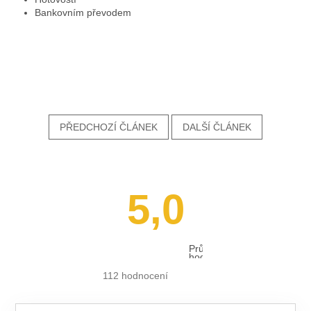
Bankovním převodem
PŘEDCHOZÍ ČLÁNEK
DALŠÍ ČLÁNEK
5,0
Průměrné
hodnocení
obchodu
je
112 hodnocení
5,0
z 5
hvězdiček.