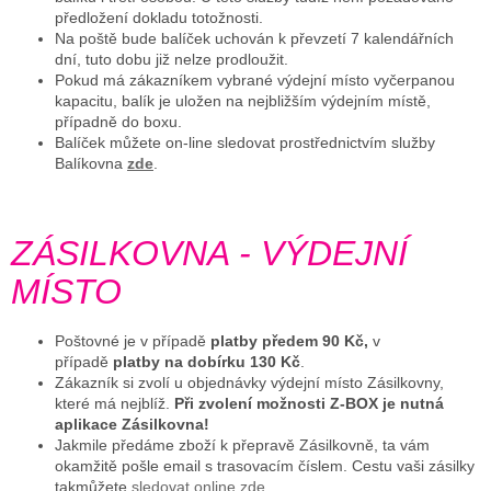
předložení dokladu totožnosti.
Na poště bude balíček uchován k převzetí 7 kalendářních
dní, tuto dobu již nelze prodloužit.
Pokud má zákazníkem vybrané výdejní místo vyčerpanou
kapacitu, balík je uložen na nejbližším výdejním místě,
případně do boxu.
Balíček můžete on-line sledovat prostřednictvím služby
Balíkovna
zde
.
ZÁSILKOVNA - VÝDEJNÍ
MÍSTO
Poštovné je v případě
platby předem 90 Kč,
v
případě
platby na dobírku 130 Kč
.
Zákazník si zvolí u objednávky výdejní místo Zásilkovny,
které má nejblíž.
Při zvolení možnosti Z-BOX je nutná
aplikace Zásilkovna!
Jakmile předáme zboží k přepravě Zásilkovně, ta vám
okamžitě pošle email s trasovacím číslem. Cestu vaši zásilky
tak
můžete
sledovat online zde
.