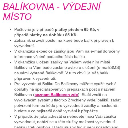
BALÍKOVNA - VÝDEJNÍ
MÍSTO
Poštovné je v případě
platby předem 65 Kč,
v
případě
platby na dobírku 85 Kč.
Zákazník si zvolí poštu, na které bude balík připraven k
vyzvednutí.
V okamžiku expedice zásilky jsou Vám na e-mail doručeny
informace včetně podacího čísla balíku.
V okamžiku uložení zásilky na Vašem výdejním místě
Balíkovna Vám bude zasláno avízo o uložení (e-mail/SMS)
na vámi vybrané Balíkovně. V tuto chvíli je Váš balík
připraven k vyzvednutí.
Pro vyzvednutí Balíku Do Balíkovny můžete využít rychlé
obsluhy na specializovaných přepážkách pošt s názvem
Balíkovna (
seznam Balíkoven zde
). Stačí zvolit na
vyvolávacím systému tlačítko Zrychlený výdej balíků, zadat
potvrzení formou kódu pro vyzvednutí zásilky a následně
budete v co nejkratší době vyzváni k přepážce.
V případě, že jako adresát si nebudete moci Vaši zásilku
vyzvednout, nabízí se u této služby možnost vyzvednutí
balíku i třetí osobou. U této služby tudíž není požadováno