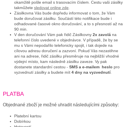
okamžitě pošle email s trasovacím číslem. Cestu vaši zásilky
tak
můžete
sledovat online zde
.
Zásilkovna Vás bude dopředu informovat o tom, že Vám
bude doručovat zásilku. Součástí této notifikace bude i
odhadované časové okno doručování, a to s přesností až na
90 min.
V den doručování Vám pak řidič Zásilkovny
2x zavolá
na
telefonní číslo uvedené v objednávce. V případě, že by se
mu s Vámi nepodařilo telefonicky spojit, i tak dojede na
cílovou adresu doručení a zazvoní. Pokud Vás nezastihne
ani na adrese, řidič zásilku přesměruje na nejbližší vhodné
výdejní místo, kam následně zásilku zaveze.
Vy pak
dostanete standardní cestou -
SMS a e-mailem heslo
pro
vyzvednutí zásilky a budete mít
4 dny na vyzvednutí
.
PLATBA
Objednané zboží je možné uhradit následujícími způsoby:
Platební kartou
Dobírkou
Hotovostí