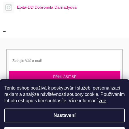
Epita-DD Dobromila Darnadyová
---
PŘIHLÁSIT SE
Tento eshop používá k poskytování služeb, personalizaci
Přihlaste se k EPITA-DD a získávejte novinky jako první.
reklam a analýze návštěvnosti soubory cookie. Používáním
tohoto eshopu s tím souhlasíte.
Více informací
zde
.
Nastavení