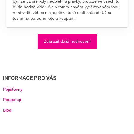
byl, že už si nikdy neobléknu plavky, protože ve všech to
bude hodně vidět. Ale v tomto novém kytičkovaném topu
není vidět vůbec nic, epitéza také sedí krásně. Už se
těším na pořádné léto a koupání.
Zobrazit další hodnocení
Z
Á
P
A
INFORMACE PRO VÁS
T
Í
Pojišťovny
Podporuji
Blog