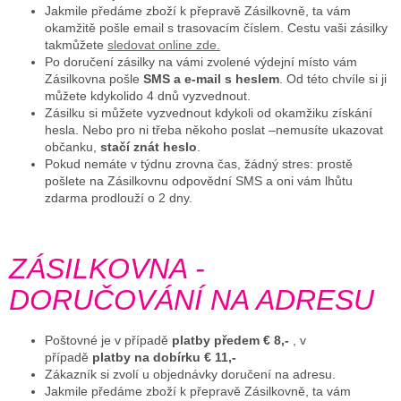
Jakmile předáme zboží k přepravě Zásilkovně, ta vám
okamžitě pošle email s trasovacím číslem. Cestu vaši zásilky
tak
můžete
sledovat online zde.
Po doručení zásilky na vámi zvolené výdejní místo vám
Zásilkovna pošle
SMS a e-mail s heslem
. Od této chvíle si ji
můžete kdykoli
do 4 dnů vyzvednout.
Zásilku si můžete vyzvednout kdykoli od okamžiku získání
hesla. Nebo pro ni třeba někoho poslat –nemusíte ukazovat
občanku,
stačí znát heslo
.
Pokud nemáte v týdnu zrovna čas, žádný stres: prostě
pošlete na Zásilkovnu odpovědní SMS a oni vám lhůtu
zdarma prodlouží o 2 dny.
ZÁSILKOVNA -
DORUČOVÁNÍ NA ADRESU
Poštovné je v případě
platby předem € 8,-
,
v
případě
platby na dobírku € 11,-
Zákazník si zvolí u objednávky doručení na adresu.
Jakmile předáme zboží k přepravě Zásilkovně, ta vám