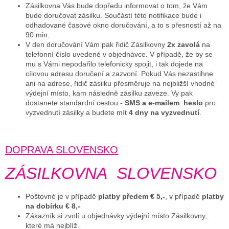
Zásilkovna Vás bude dopředu informovat o tom, že Vám
bude doručovat zásilku. Součástí této notifikace bude i
odhadované časové okno doručování, a to s přesností až na
90 min.
V den doručování Vám pak řidič Zásilkovny
2x zavolá
na
telefonní číslo uvedené v objednávce. V případě, že by se
mu s Vámi nepodařilo telefonicky spojit, i tak dojede na
cílovou adresu doručení a zazvoní. Pokud Vás nezastihne
ani na adrese, řidič zásilku přesměruje na nejbližší vhodné
výdejní místo, kam následně zásilku zaveze.
Vy pak
dostanete standardní cestou -
SMS a e-mailem heslo
pro
vyzvednutí zásilky a budete mít
4 dny na vyzvednutí
.
DOPRAVA SLOVENSKO
ZÁSILKOVNA SLOVENSKO
Poštovné je v případě
platby předem € 5,-
,
v případě
platby
na dobírku € 8,-
Zákazník si zvolí u objednávky výdejní místo Zásilkovny,
které má nejblíž.