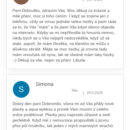
Paní Dobruško, zdravím Vás. Moc děkuji za krásné a
milé přání, moc si toho cením. I když se známe jen z
telefonu, vždy se mnou jednáte velice hezky a jsem ráda
za to, že Vás "mám" a že jsem Vás kdysi dávno objevila
na internetu. Kdyby se mi nepřihodila ta hnusná nemoc,
nikdy bych se o Vás nejspíš nedozvěděla, když už se
stalo, aspoň, že mám člověka, na kterého se můžu s
důvěrou obrátit. Mějte se moc hezky, já zrovna tady
mám vnoučata od syna, tak se vlastně mám taky hezky
:-) Děkuji za vše, nejen za přání. Libuše.
Simona
S
Hodnocení obchodu je 5 z 5 hv
|
29.5.2026
Dobrý den paní Dobromilo, včera mi od Vás přišly nové
plavky a aqua epitéza a prostě Vám musím z celého
srdce poděkovat. Plavky jsou naprosto úžasné a sedí
perfektně. Když mě z nemocnice propouštěli s jizvou
přes půl hrudníku, tak jeden z mých marnivých strachů