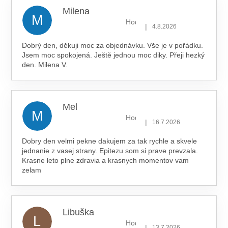
Milena
M
Hodnocení obchodu je 5 z 5 hv
|
4.8.2026
Dobrý den, děkuji moc za objednávku. Vše je v pořádku.
Jsem moc spokojená. Ještě jednou moc diky. Přeji hezký
den. Milena V.
Mel
M
Hodnocení obchodu je 5 z 5 hv
|
16.7.2026
Dobry den velmi pekne dakujem za tak rychle a skvele
jednanie z vasej strany. Epitezu som si prave prevzala.
Krasne leto plne zdravia a krasnych momentov vam
zelam
Libuška
L
Hodnocení obchodu je 5 z 5 hv
|
13.7.2026