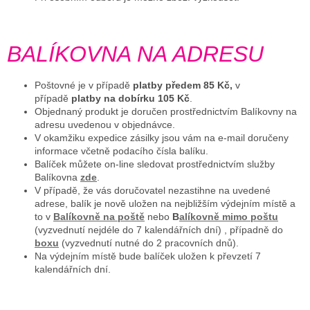
BALÍKOVNA NA ADRESU
Poštovné je v případě
platby předem 85 Kč,
v
případě
platby na dobírku 105 Kč
.
Objednaný produkt je doručen prostřednictvím Balíkovny na
adresu uvedenou v objednávce.
V okamžiku expedice zásilky jsou vám na e-mail doručeny
informace včetně podacího čísla balíku.
Balíček můžete on-line sledovat prostřednictvím služby
Balíkovna
zde
.
V případě, že vás doručovatel nezastihne na uvedené
adrese, balík je nově uložen na nejbližším výdejním místě a
to v
Balíkovně na poště
nebo
B
alíkovně mimo poštu
(vyzvednutí nejdéle do 7 kalendářních dní) , případně do
boxu
(vyzvednutí nutné do 2 pracovních dnů).
Na výdejním místě bude balíček uložen k převzetí 7
kalendářních dní.