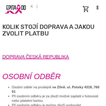
Přejít
na
CZK
obsah
NÁKUPNÍ
KOŠÍK
KOLIK STOJÍ DOPRAVA A JAKOU
ZVOLIT PLATBU
DOPRAVA ČESKÁ REPUBLIKA
OSOBNÍ ODBĚR
Osobní odběr na prodejně
ve Zlíně. ul. Potoky 4318, 760
01
Při osobním odběru je za zboží možné zaplatit v hotovosti
nebo platební kartou.
Při osobním odběru je možno zboží vyzkoušet.