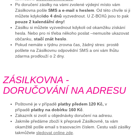
Po doručení zásilky na vámi zvolené výdejní místo vám
Zásilkovna pošle
SMS a e-mail s heslem
. Od této chvíle si ji
můžete kdykoli
do 4 dnů
vyzvednout. U Z-BOXů jsou to pak
pouze 2 kalendářní dny!
Zásilku si můžete vyzvednout kdykoli od okamžiku získání
hesla. Nebo pro ni třeba někoho poslat –nemusíte ukazovat
občanku,
stačí znát heslo
.
Pokud nemáte v týdnu zrovna čas, žádný stres: prostě
pošlete na Zásilkovnu odpovědní SMS a oni vám lhůtu
zdarma prodlouží o 2 dny.
ZÁSILKOVNA -
DORUČOVÁNÍ NA ADRESU
Poštovné je v případě
platby předem 120 Kč,
v
případě
platby na dobírku 160 Kč
.
Zákazník si zvolí u objednávky doručení na adresu.
Jakmile předáme zboží k přepravě Zásilkovně, ta vám
okamžitě pošle email s trasovacím číslem. Cestu vaši zásilky
tak
můžete
sledovat online zde
.