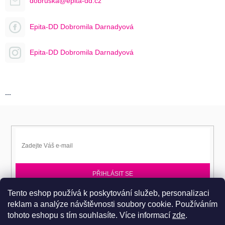
dobruska@epita-dd.cz
Epita-DD Dobromila Darnadyová
Epita-DD Dobromila Darnadyová
---
PŘIHLÁSIT SE
Tento eshop používá k poskytování služeb, personalizaci
Přihlaste se k EPITA-DD a získávejte novinky jako první.
reklam a analýze návštěvnosti soubory cookie. Používáním
tohoto eshopu s tím souhlasíte.
Více informací
zde
.