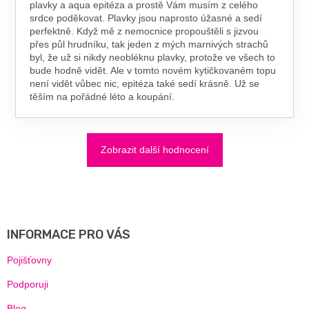
plavky a aqua epitéza a prostě Vám musím z celého
srdce poděkovat. Plavky jsou naprosto úžasné a sedí
perfektně. Když mě z nemocnice propouštěli s jizvou
přes půl hrudníku, tak jeden z mých marnivých strachů
byl, že už si nikdy neobléknu plavky, protože ve všech to
bude hodně vidět. Ale v tomto novém kytičkovaném topu
není vidět vůbec nic, epitéza také sedí krásně. Už se
těším na pořádné léto a koupání.
Zobrazit další hodnocení
Z
Á
P
A
INFORMACE PRO VÁS
T
Í
Pojišťovny
Podporuji
Blog