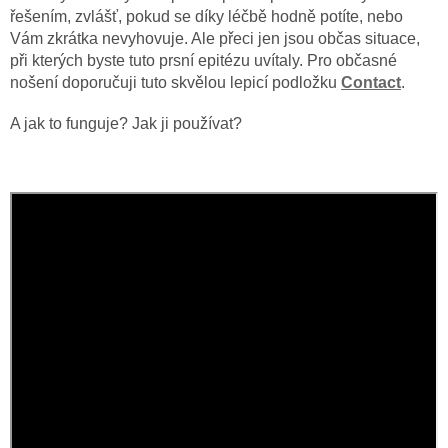
řešením, zvlášť, pokud se díky léčbě hodně potíte, nebo
Vám zkrátka nevyhovuje. Ale přeci jen jsou občas situace,
při kterých byste tuto prsní epitézu uvítaly. Pro občasné
nošení doporučuji tuto skvělou lepicí podložku
Contact
.
A jak to funguje? Jak ji používat?