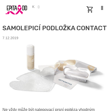
Přejít
na
CZK
obsah
NÁKUPNÍ
KOŠÍK
SAMOLEPICÍ PODLOŽKA CONTACT
7.12.2019
Ne vždy může být nalepovací prsní epitéza vhodným