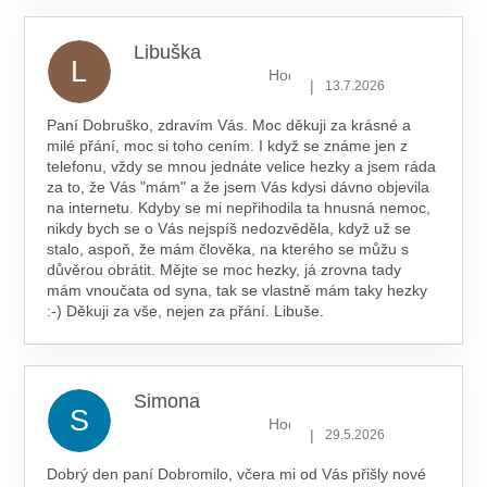
Libuška
L
Hodnocení obchodu je 5 z 5 hv
|
13.7.2026
Paní Dobruško, zdravím Vás. Moc děkuji za krásné a
milé přání, moc si toho cením. I když se známe jen z
telefonu, vždy se mnou jednáte velice hezky a jsem ráda
za to, že Vás "mám" a že jsem Vás kdysi dávno objevila
na internetu. Kdyby se mi nepřihodila ta hnusná nemoc,
nikdy bych se o Vás nejspíš nedozvěděla, když už se
stalo, aspoň, že mám člověka, na kterého se můžu s
důvěrou obrátit. Mějte se moc hezky, já zrovna tady
mám vnoučata od syna, tak se vlastně mám taky hezky
:-) Děkuji za vše, nejen za přání. Libuše.
Simona
S
Hodnocení obchodu je 5 z 5 hv
|
29.5.2026
Dobrý den paní Dobromilo, včera mi od Vás přišly nové