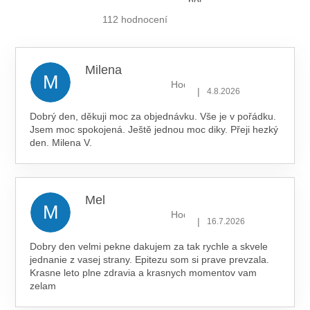
hodnocení
obchodu
je
112 hodnocení
5,0
z 5
hvězdiček.
Milena
M
Hodnocení obchodu je 5 z 5 hv
|
4.8.2026
Dobrý den, děkuji moc za objednávku. Vše je v pořádku.
Jsem moc spokojená. Ještě jednou moc diky. Přeji hezký
den. Milena V.
Mel
M
Hodnocení obchodu je 5 z 5 hv
|
16.7.2026
Dobry den velmi pekne dakujem za tak rychle a skvele
jednanie z vasej strany. Epitezu som si prave prevzala.
Krasne leto plne zdravia a krasnych momentov vam
zelam