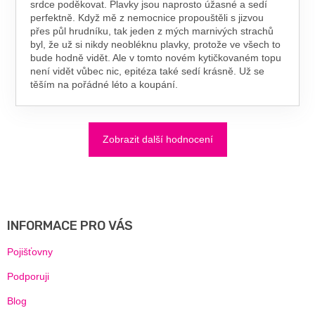
srdce poděkovat. Plavky jsou naprosto úžasné a sedí
perfektně. Když mě z nemocnice propouštěli s jizvou
přes půl hrudníku, tak jeden z mých marnivých strachů
byl, že už si nikdy neobléknu plavky, protože ve všech to
bude hodně vidět. Ale v tomto novém kytičkovaném topu
není vidět vůbec nic, epitéza také sedí krásně. Už se
těším na pořádné léto a koupání.
Zobrazit další hodnocení
Z
Á
P
A
INFORMACE PRO VÁS
T
Í
Pojišťovny
Podporuji
Blog