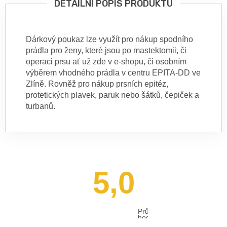
DETAILNÍ POPIS PRODUKTU
Dárkový poukaz lze využít pro nákup spodního
prádla pro ženy, které jsou po mastektomii, či
operaci prsu ať už zde v e-shopu, či osobním
výběrem vhodného prádla v centru EPITA-DD ve
Zlíně. Rovněž pro nákup prsních epitéz,
protetických plavek, paruk nebo šátků, čepiček a
turbanů.
5,0
Průměrné
hodnocení
obchodu