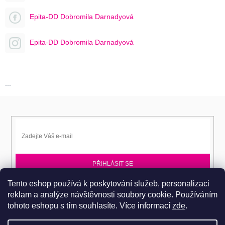
Epita-DD Dobromila Darnadyová
Epita-DD Dobromila Darnadyová
---
PŘIHLÁSIT SE
Tento eshop používá k poskytování služeb, personalizaci
Přihlaste se k EPITA-DD a získávejte novinky jako první.
reklam a analýze návštěvnosti soubory cookie. Používáním
tohoto eshopu s tím souhlasíte.
Více informací
zde
.