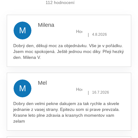
je
112 hodnocení
5,0
z 5
hvězdiček.
Milena
M
Hodnocení obchodu je 5 z 5 hv
|
4.8.2026
Dobrý den, děkuji moc za objednávku. Vše je v pořádku.
Jsem moc spokojená. Ještě jednou moc diky. Přeji hezký
den. Milena V.
Mel
M
Hodnocení obchodu je 5 z 5 hv
|
16.7.2026
Dobry den velmi pekne dakujem za tak rychle a skvele
jednanie z vasej strany. Epitezu som si prave prevzala.
Krasne leto plne zdravia a krasnych momentov vam
zelam