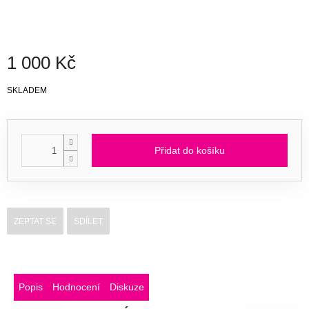
1 000 Kč
Měrná
SKLADEM
cena:
Přidat do košíku
ZEPTAT SE
SDÍLET
Popis
Hodnocení
Diskuze