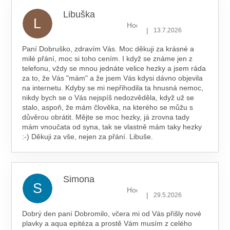
Libuška
L
Hodnocení obchodu je 5 z 5 hv
|
13.7.2026
Paní Dobruško, zdravím Vás. Moc děkuji za krásné a
milé přání, moc si toho cením. I když se známe jen z
telefonu, vždy se mnou jednáte velice hezky a jsem ráda
za to, že Vás "mám" a že jsem Vás kdysi dávno objevila
na internetu. Kdyby se mi nepřihodila ta hnusná nemoc,
nikdy bych se o Vás nejspíš nedozvěděla, když už se
stalo, aspoň, že mám člověka, na kterého se můžu s
důvěrou obrátit. Mějte se moc hezky, já zrovna tady
mám vnoučata od syna, tak se vlastně mám taky hezky
:-) Děkuji za vše, nejen za přání. Libuše.
Simona
S
Hodnocení obchodu je 5 z 5 hv
|
29.5.2026
Dobrý den paní Dobromilo, včera mi od Vás přišly nové
plavky a aqua epitéza a prostě Vám musím z celého