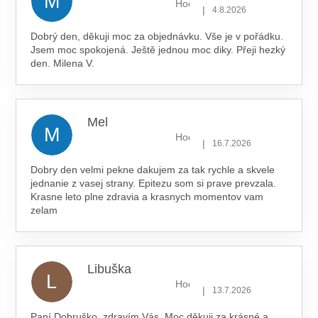
M
Hodnocení obchodu je 5 z 5 hv
|
4.8.2026
Dobrý den, děkuji moc za objednávku. Vše je v pořádku.
Jsem moc spokojená. Ještě jednou moc diky. Přeji hezký
den. Milena V.
Mel
M
Hodnocení obchodu je 5 z 5 hv
|
16.7.2026
Dobry den velmi pekne dakujem za tak rychle a skvele
jednanie z vasej strany. Epitezu som si prave prevzala.
Krasne leto plne zdravia a krasnych momentov vam
zelam
Libuška
L
Hodnocení obchodu je 5 z 5 hv
|
13.7.2026
Paní Dobruško, zdravím Vás. Moc děkuji za krásné a