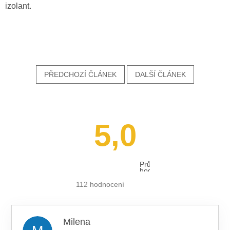
izolant.
PŘEDCHOZÍ ČLÁNEK
DALŠÍ ČLÁNEK
5,0
Průměrné
hodnocení
obchodu
je
112 hodnocení
5,0
z 5
hvězdiček.
Milena