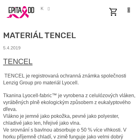
Přejít
na
CZK
obsah
NÁKUPNÍ
KOŠÍK
MATERIÁL TENCEL
5.4.2019
TENCEL
TENCEL je registrovaná ochranná známka společnosti
Lenzig Group pro materiál Lyocell.
Tkanina Lyocell-fabric™ je vyrobena z celulózových vláken,
vyráběných plně ekologickým způsobem z eukalyptového
dřeva.
Vlákno je jemné jako pokožka, pevné jako polyester,
chladivé jako len, hřejivé jako vlna.
Ve srovnání s bavlnou absorbuje o 50 % více vlhkosti. V
horku příjemně chladí, v zimě funguje jako velmi dobrý