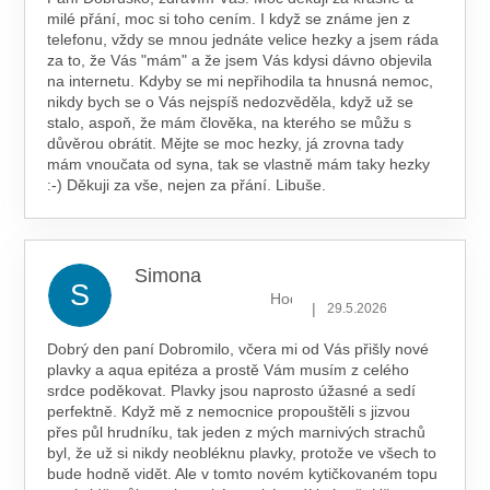
milé přání, moc si toho cením. I když se známe jen z
telefonu, vždy se mnou jednáte velice hezky a jsem ráda
za to, že Vás "mám" a že jsem Vás kdysi dávno objevila
na internetu. Kdyby se mi nepřihodila ta hnusná nemoc,
nikdy bych se o Vás nejspíš nedozvěděla, když už se
stalo, aspoň, že mám člověka, na kterého se můžu s
důvěrou obrátit. Mějte se moc hezky, já zrovna tady
mám vnoučata od syna, tak se vlastně mám taky hezky
:-) Děkuji za vše, nejen za přání. Libuše.
Simona
S
Hodnocení obchodu je 5 z 5 hv
|
29.5.2026
Dobrý den paní Dobromilo, včera mi od Vás přišly nové
plavky a aqua epitéza a prostě Vám musím z celého
srdce poděkovat. Plavky jsou naprosto úžasné a sedí
perfektně. Když mě z nemocnice propouštěli s jizvou
přes půl hrudníku, tak jeden z mých marnivých strachů
byl, že už si nikdy neobléknu plavky, protože ve všech to
bude hodně vidět. Ale v tomto novém kytičkovaném topu