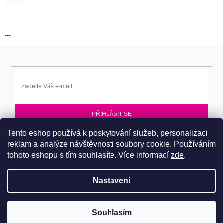
---
PŘIHLÁSIT SE
Tento eshop používá k poskytování služeb, personalizaci
Přihlaste se k EPITA-DD a získávejte novinky jako první.
reklam a analýze návštěvnosti soubory cookie. Používáním
tohoto eshopu s tím souhlasíte.
Více informací
zde
.
Nastavení
Copyright 2026
Dobromila Darnadyová EPITA-DD
. Všechna práva
Pro návštěvu do prodejního centra je nutné se objednat. Tel.: 724
Souhlasím
vyhrazena.
486 044