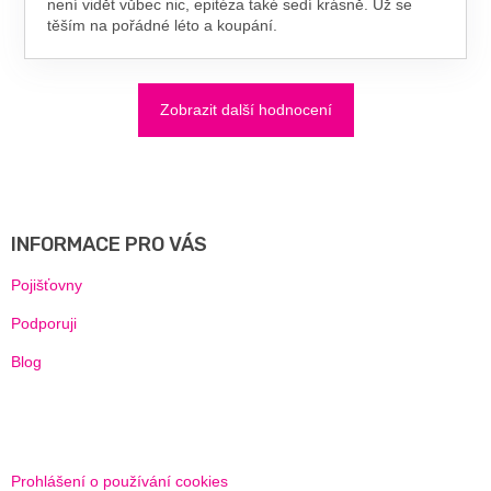
není vidět vůbec nic, epitéza také sedí krásně. Už se
těším na pořádné léto a koupání.
Zobrazit další hodnocení
Z
Á
P
A
INFORMACE PRO VÁS
T
Í
Pojišťovny
Podporuji
Blog
Prohlášení o používání cookies