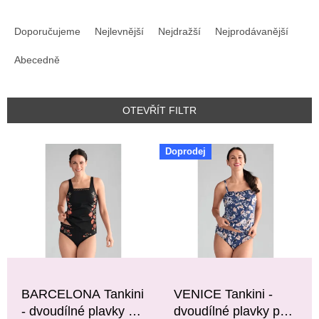
Ř
A
Doporučujeme
Nejlevnější
Nejdražší
Nejprodávanější
Z
E
Abecedně
N
Í
P
OTEVŘÍT FILTR
R
O
V
Doprodej
D
Ý
U
P
K
I
T
S
Ů
P
R
O
D
U
BARCELONA Tankini
VENICE Tankini -
K
- dvoudílné plavky po
dvoudílné plavky po
T