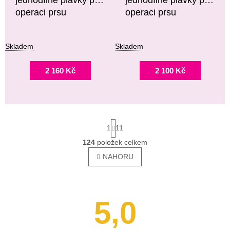
operaci prsu
operaci prsu
Skladem
Skladem
2 160 Kč
2 100 Kč
S
1
11
T
R
124
položek celkem
O
Á
V
NAHORU
N
L
K
Á
O
V
D
Á
A
5,0
N
C
Í
Í
P