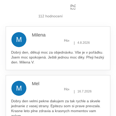
R
Průměrné
V
hodnocení
K
obchodu
je
112 hodnocení
Y
5,0
V
z 5
hvězdiček.
Ý
P
Milena
I
M
Hodnocení obchodu je 5 z 5 hv
S
|
4.8.2026
U
Dobrý den, děkuji moc za objednávku. Vše je v pořádku.
Jsem moc spokojená. Ještě jednou moc diky. Přeji hezký
den. Milena V.
Mel
M
Hodnocení obchodu je 5 z 5 hv
|
16.7.2026
Dobry den velmi pekne dakujem za tak rychle a skvele
jednanie z vasej strany. Epitezu som si prave prevzala.
Krasne leto plne zdravia a krasnych momentov vam
zelam