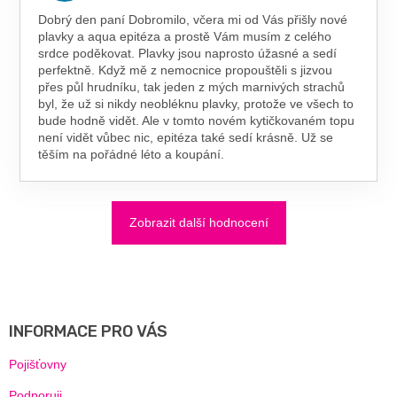
Dobrý den paní Dobromilo, včera mi od Vás přišly nové
plavky a aqua epitéza a prostě Vám musím z celého
srdce poděkovat. Plavky jsou naprosto úžasné a sedí
perfektně. Když mě z nemocnice propouštěli s jizvou
přes půl hrudníku, tak jeden z mých marnivých strachů
byl, že už si nikdy neobléknu plavky, protože ve všech to
bude hodně vidět. Ale v tomto novém kytičkovaném topu
není vidět vůbec nic, epitéza také sedí krásně. Už se
těším na pořádné léto a koupání.
Zobrazit další hodnocení
Z
Á
P
A
INFORMACE PRO VÁS
T
Í
Pojišťovny
Podporuji