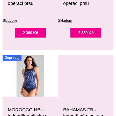
operaci prsu
operaci prsu
Ů
Skladem
Skladem
2 360 Kč
2 330 Kč
Doprodej
MOROCCO HB -
BAHAMAS FB -
jednodílné plavky po
jednodílné plavky po