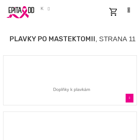
Přejít
na
CZK
obsah
NÁKUPNÍ
KOŠÍK
PLAVKY PO MASTEKTOMII
, STRANA 11
Doplňky k plavkám