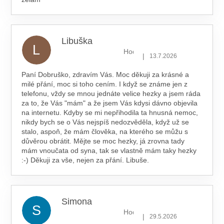
Libuška
L
Hodnocení obchodu je 5 z 5 hv
|
13.7.2026
Paní Dobruško, zdravím Vás. Moc děkuji za krásné a
milé přání, moc si toho cením. I když se známe jen z
telefonu, vždy se mnou jednáte velice hezky a jsem ráda
za to, že Vás "mám" a že jsem Vás kdysi dávno objevila
na internetu. Kdyby se mi nepřihodila ta hnusná nemoc,
nikdy bych se o Vás nejspíš nedozvěděla, když už se
stalo, aspoň, že mám člověka, na kterého se můžu s
důvěrou obrátit. Mějte se moc hezky, já zrovna tady
mám vnoučata od syna, tak se vlastně mám taky hezky
:-) Děkuji za vše, nejen za přání. Libuše.
Simona
S
Hodnocení obchodu je 5 z 5 hv
|
29.5.2026