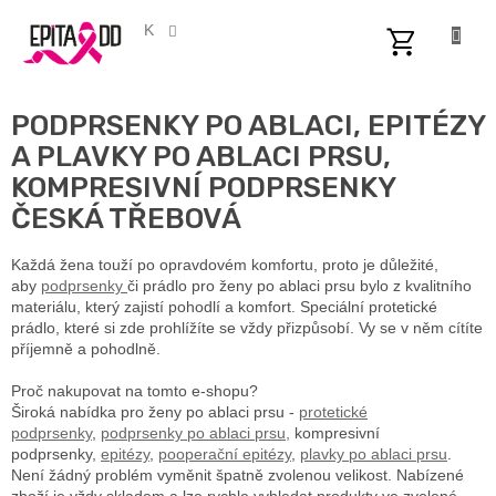
Přejít
na
CZK
obsah
NÁKUPNÍ
KOŠÍK
PODPRSENKY PO ABLACI, EPITÉZY
A PLAVKY PO ABLACI PRSU,
KOMPRESIVNÍ PODPRSENKY
ČESKÁ TŘEBOVÁ
Každá žena touží po opravdovém komfortu, proto je důležité,
aby
podprsenky
či prádlo pro ženy po ablaci prsu bylo z kvalitního
materiálu, který zajistí pohodlí a komfort. Speciální protetické
prádlo, které si zde prohlížíte se vždy přizpůsobí. Vy se v něm cítíte
příjemně a pohodlně.
Proč nakupovat na tomto e-shopu?
Široká nabídka pro ženy po ablaci prsu -
protetické
podprsenky
,
podprsenky po ablaci prsu,
kompresivní
podprsenky,
epitézy
,
pooperační epitézy
,
plavky po ablaci prsu
.
Není žádný problém vyměnit špatně zvolenou velikost. Nabízené
zboží je vždy skladem a lze rychle vyhledat produkty ve zvolené