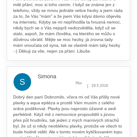
milé přání, moc si toho cením. I když se známe jen z
telefonu, vždy se mnou jednáte velice hezky a jsem ráda
za to, že Vás "mám" a že jsem Vás kdysi dávno objevila
na internetu. Kdyby se mi nepřihodila ta hnusná nemoc,
nikdy bych se o Vás nejspíš nedozvěděla, když už se
stalo, aspoň, že mám člověka, na kterého se můžu s
důvěrou obrátit. Mějte se moc hezky, já zrovna tady
mám vnoučata od syna, tak se vlastně mám taky hezky
:-) Děkuji za vše, nejen za přání. Libuše.
Simona
S
Hodnocení obchodu je 5 z 5 hv
|
29.5.2026
Dobrý den paní Dobromilo, včera mi od Vás přišly nové
plavky a aqua epitéza a prostě Vám musím z celého
srdce poděkovat. Plavky jsou naprosto úžasné a sedí
perfektně. Když mě z nemocnice propouštěli s jizvou
přes půl hrudníku, tak jeden z mých marnivých strachů
byl, že už si nikdy neobléknu plavky, protože ve všech to
bude hodně vidět. Ale v tomto novém kytičkovaném topu