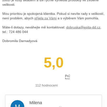
velikosti.
Mou prioritou je spokojená klientka. Pokud si nevíte rady s velikostí,
není problém, abych
přijela za Vámi
a s výběrem Vám pomohla.
Máte-li dotazy, neváhejte mě kontaktovat:
dobruska@epita-dd.cz
,
tel.: 724 486 044
Dobromila Darnadyová
5,0
Průměrné
hodnocení
obchodu
je
112 hodnocení
5,0
z 5
hvězdiček.
Milena
M