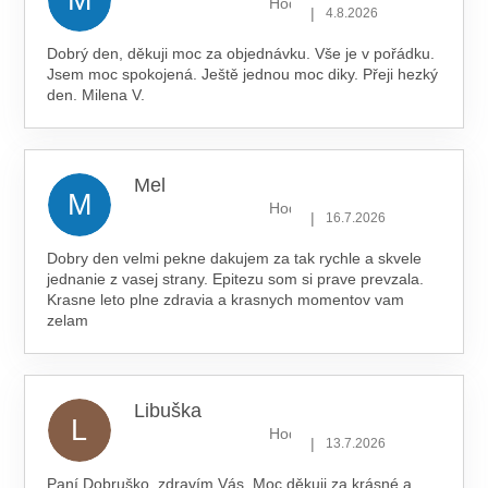
Hodnocení obchodu je 5 z 5 hv
|
4.8.2026
Dobrý den, děkuji moc za objednávku. Vše je v pořádku.
Jsem moc spokojená. Ještě jednou moc diky. Přeji hezký
den. Milena V.
Mel
M
Hodnocení obchodu je 5 z 5 hv
|
16.7.2026
Dobry den velmi pekne dakujem za tak rychle a skvele
jednanie z vasej strany. Epitezu som si prave prevzala.
Krasne leto plne zdravia a krasnych momentov vam
zelam
Libuška
L
Hodnocení obchodu je 5 z 5 hv
|
13.7.2026
Paní Dobruško, zdravím Vás. Moc děkuji za krásné a