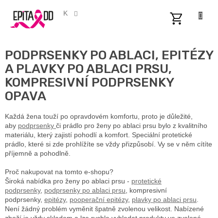
Přejít
na
CZK
obsah
NÁKUPNÍ
KOŠÍK
PODPRSENKY PO ABLACI, EPITÉZY
A PLAVKY PO ABLACI PRSU,
KOMPRESIVNÍ PODPRSENKY
OPAVA
Každá žena touží po opravdovém komfortu, proto je důležité,
aby
podprsenky
či prádlo pro ženy po ablaci prsu bylo z kvalitního
materiálu, který zajistí pohodlí a komfort. Speciální protetické
prádlo, které si zde prohlížíte se vždy přizpůsobí. Vy se v něm cítíte
příjemně a pohodlně.
Proč nakupovat na tomto e-shopu?
Široká nabídka pro ženy po ablaci prsu -
protetické
podprsenky
,
podprsenky po ablaci prsu
, kompresivní
podprsenky,
epitézy
,
pooperační epitézy
,
plavky po ablaci prsu
.
Není žádný problém vyměnit špatně zvolenou velikost. Nabízené
zboží je vždy skladem a lze rychle vyhledat produkty ve zvolené