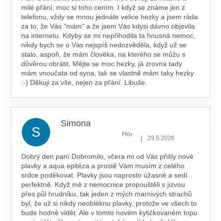
milé přání, moc si toho cením. I když se známe jen z
telefonu, vždy se mnou jednáte velice hezky a jsem ráda
za to, že Vás "mám" a že jsem Vás kdysi dávno objevila
na internetu. Kdyby se mi nepřihodila ta hnusná nemoc,
nikdy bych se o Vás nejspíš nedozvěděla, když už se
stalo, aspoň, že mám člověka, na kterého se můžu s
důvěrou obrátit. Mějte se moc hezky, já zrovna tady
mám vnoučata od syna, tak se vlastně mám taky hezky
:-) Děkuji za vše, nejen za přání. Libuše.
Simona
S
Hodnocení obchodu je 5 z 5 hv
|
29.5.2026
Dobrý den paní Dobromilo, včera mi od Vás přišly nové
plavky a aqua epitéza a prostě Vám musím z celého
srdce poděkovat. Plavky jsou naprosto úžasné a sedí
perfektně. Když mě z nemocnice propouštěli s jizvou
přes půl hrudníku, tak jeden z mých marnivých strachů
byl, že už si nikdy neobléknu plavky, protože ve všech to
bude hodně vidět. Ale v tomto novém kytičkovaném topu