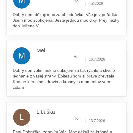
Hodnocení obchodu je 5 z 5 hv
|
4.8.2026
Dobrý den, děkuji moc za objednávku. Vše je v pořádku.
Jsem moc spokojená. Ještě jednou moc diky. Přeji hezký
den. Milena V.
Mel
M
Hodnocení obchodu je 5 z 5 hv
|
16.7.2026
Dobry den velmi pekne dakujem za tak rychle a skvele
jednanie z vasej strany. Epitezu som si prave prevzala.
Krasne leto plne zdravia a krasnych momentov vam
zelam
Libuška
L
Hodnocení obchodu je 5 z 5 hv
|
13.7.2026
Paní Dobruško, zdravím Vás. Moc děkuji za krásné a