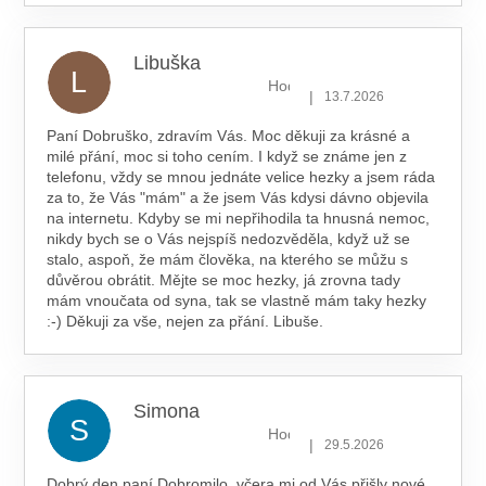
Libuška
L
Hodnocení obchodu je 5 z 5 hv
|
13.7.2026
Paní Dobruško, zdravím Vás. Moc děkuji za krásné a
milé přání, moc si toho cením. I když se známe jen z
telefonu, vždy se mnou jednáte velice hezky a jsem ráda
za to, že Vás "mám" a že jsem Vás kdysi dávno objevila
na internetu. Kdyby se mi nepřihodila ta hnusná nemoc,
nikdy bych se o Vás nejspíš nedozvěděla, když už se
stalo, aspoň, že mám člověka, na kterého se můžu s
důvěrou obrátit. Mějte se moc hezky, já zrovna tady
mám vnoučata od syna, tak se vlastně mám taky hezky
:-) Děkuji za vše, nejen za přání. Libuše.
Simona
S
Hodnocení obchodu je 5 z 5 hv
|
29.5.2026
Dobrý den paní Dobromilo, včera mi od Vás přišly nové