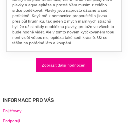
plavky a aqua epitéza a prostě Vám musím z celého
srdce poděkovat. Plavky jsou naprosto úžasné a sedí
perfektně. Když mě z nemocnice propouštěli s jizvou
přes půl hrudníku, tak jeden z mých marnivých strachů
byl, že už si nikdy neobléknu plavky, protože ve všech to
bude hodně vidět. Ale v tomto novém kytičkovaném topu
není vidět vůbec nic, epitéza také sedí krásně. Už se
těším na pořádné léto a koupání.
Zobrazit další hodnocení
Z
Á
P
A
INFORMACE PRO VÁS
T
Í
Pojišťovny
Podporuji