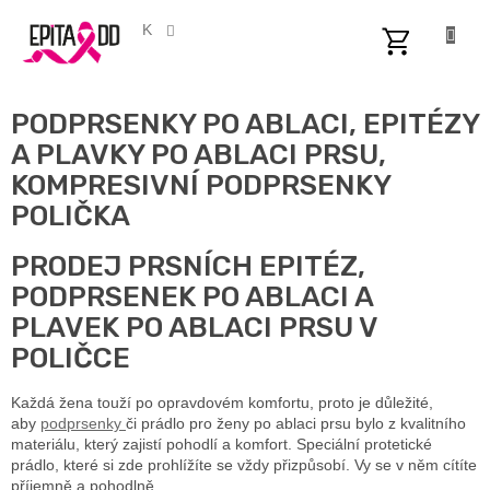
Přejít
na
CZK
obsah
NÁKUPNÍ
KOŠÍK
PODPRSENKY PO ABLACI, EPITÉZY
A PLAVKY PO ABLACI PRSU,
KOMPRESIVNÍ PODPRSENKY
POLIČKA
PRODEJ PRSNÍCH EPITÉZ,
PODPRSENEK PO ABLACI A
PLAVEK PO ABLACI PRSU V
POLIČCE
Každá žena touží po opravdovém komfortu, proto je důležité,
aby
podprsenky
či prádlo pro ženy po ablaci prsu bylo z kvalitního
materiálu, který zajistí pohodlí a komfort. Speciální protetické
prádlo, které si zde prohlížíte se vždy přizpůsobí. Vy se v něm cítíte
příjemně a pohodlně.