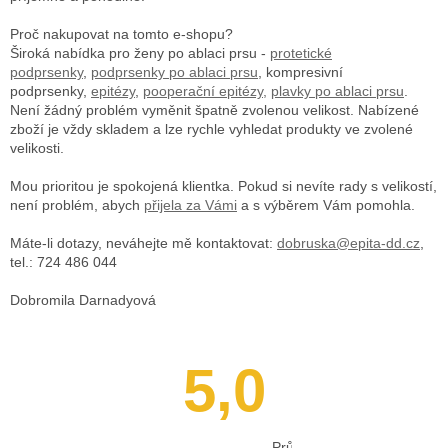
Proč nakupovat na tomto e-shopu?
Široká nabídka pro ženy po ablaci prsu -
protetické
podprsenky
,
podprsenky po ablaci prsu
, kompresivní
podprsenky,
epitézy
,
pooperační epitézy,
plavky po ablaci prsu
.
Není žádný problém vyměnit špatně zvolenou velikost. Nabízené
zboží je vždy skladem a lze rychle vyhledat produkty ve zvolené
velikosti.
Mou prioritou je spokojená klientka. Pokud si nevíte rady s velikostí,
není problém, abych
přijela za Vámi
a s výběrem Vám pomohla.
Máte-li dotazy, neváhejte mě kontaktovat:
dobruska@epita-dd.cz
,
tel.: 724 486 044
Dobromila Darnadyová
5,0
Průměrné