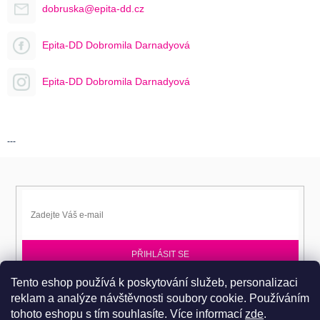
dobruska@epita-dd.cz
Epita-DD Dobromila Darnadyová
Epita-DD Dobromila Darnadyová
---
PŘIHLÁSIT SE
Tento eshop používá k poskytování služeb, personalizaci
Přihlaste se k EPITA-DD a získávejte novinky jako první.
reklam a analýze návštěvnosti soubory cookie. Používáním
tohoto eshopu s tím souhlasíte.
Více informací
zde
.