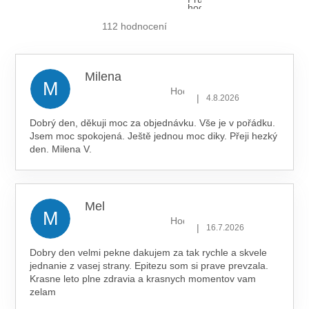
hodnocení
obchodu
je
112 hodnocení
5,0
z 5
hvězdiček.
Milena
M
Hodnocení obchodu je 5 z 5 hv
|
4.8.2026
Dobrý den, děkuji moc za objednávku. Vše je v pořádku.
Jsem moc spokojená. Ještě jednou moc diky. Přeji hezký
den. Milena V.
Mel
M
Hodnocení obchodu je 5 z 5 hv
|
16.7.2026
Dobry den velmi pekne dakujem za tak rychle a skvele
jednanie z vasej strany. Epitezu som si prave prevzala.
Krasne leto plne zdravia a krasnych momentov vam
zelam