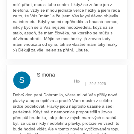
milé přání, moc si toho cením. I když se známe jen z
telefonu, vždy se mnou jednáte velice hezky a jsem ráda
za to, že Vás "mám" a že jsem Vás kdysi dávno objevila
na internetu. Kdyby se mi nepřihodila ta hnusná nemoc,
nikdy bych se o Vás nejspíš nedozvěděla, když už se
stalo, aspoň, že mám člověka, na kterého se můžu s
důvěrou obrátit. Mějte se moc hezky, já zrovna tady
mám vnoučata od syna, tak se vlastně mám taky hezky
:-) Děkuji za vše, nejen za přání. Libuše.
Simona
S
Hodnocení obchodu je 5 z 5 hv
|
29.5.2026
Dobrý den paní Dobromilo, včera mi od Vás přišly nové
plavky a aqua epitéza a prostě Vám musím z celého
srdce poděkovat. Plavky jsou naprosto úžasné a sedí
perfektně. Když mě z nemocnice propouštěli s jizvou
přes půl hrudníku, tak jeden z mých marnivých strachů
byl, že už si nikdy neobléknu plavky, protože ve všech to
bude hodně vidět. Ale v tomto novém kytičkovaném topu