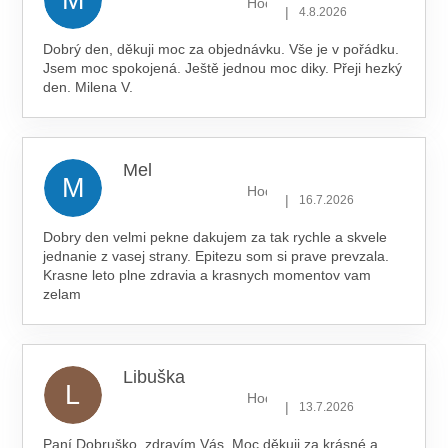
Hodnocení obchodu je 5 z 5 hv
|
4.8.2026
Dobrý den, děkuji moc za objednávku. Vše je v pořádku.
Jsem moc spokojená. Ještě jednou moc diky. Přeji hezký
den. Milena V.
Mel
M
Hodnocení obchodu je 5 z 5 hv
|
16.7.2026
Dobry den velmi pekne dakujem za tak rychle a skvele
jednanie z vasej strany. Epitezu som si prave prevzala.
Krasne leto plne zdravia a krasnych momentov vam
zelam
Libuška
L
Hodnocení obchodu je 5 z 5 hv
|
13.7.2026
Paní Dobruško, zdravím Vás. Moc děkuji za krásné a