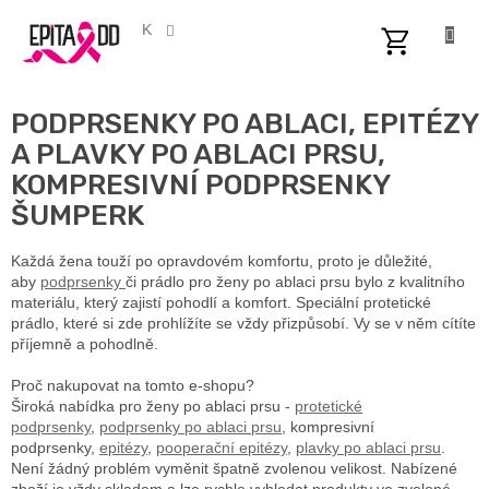
Přejít
na
CZK
obsah
NÁKUPNÍ
KOŠÍK
PODPRSENKY PO ABLACI, EPITÉZY
A PLAVKY PO ABLACI PRSU,
KOMPRESIVNÍ PODPRSENKY
ŠUMPERK
Každá žena touží po opravdovém komfortu, proto je důležité,
aby
podprsenky
či prádlo pro ženy po ablaci prsu bylo z kvalitního
materiálu, který zajistí pohodlí a komfort. Speciální protetické
prádlo, které si zde prohlížíte se vždy přizpůsobí. Vy se v něm cítíte
příjemně a pohodlně.
Proč nakupovat na tomto e-shopu?
Široká nabídka pro ženy po ablaci prsu -
protetické
podprsenky
,
podprsenky po ablaci prsu
, kompresivní
podprsenky,
epitézy
,
pooperační epitézy
,
plavky po ablaci prsu
.
Není žádný problém vyměnit špatně zvolenou velikost. Nabízené
zboží je vždy skladem a lze rychle vyhledat produkty ve zvolené