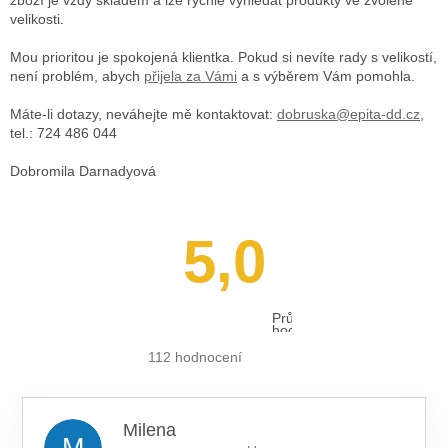
velikosti.
Mou prioritou je spokojená klientka. Pokud si nevíte rady s velikostí,
není problém, abych
přijela za Vámi
a s výběrem Vám pomohla.
Máte-li dotazy, neváhejte mě kontaktovat:
dobruska@epita-dd.cz
,
tel.: 724 486 044
Dobromila Darnadyová
5,0
Průměrné
hodnocení
obchodu
je
112 hodnocení
5,0
z 5
hvězdiček.
Milena
M