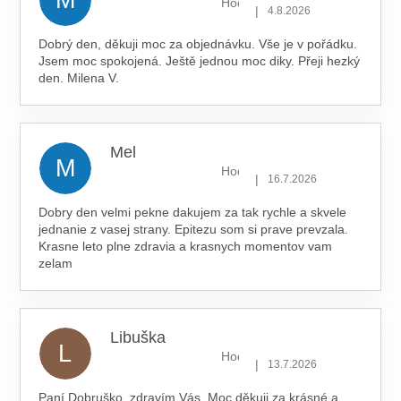
Hodnocení obchodu je 5 z 5 hv
|
4.8.2026
Dobrý den, děkuji moc za objednávku. Vše je v pořádku.
Jsem moc spokojená. Ještě jednou moc diky. Přeji hezký
den. Milena V.
Mel
M
Hodnocení obchodu je 5 z 5 hv
|
16.7.2026
Dobry den velmi pekne dakujem za tak rychle a skvele
jednanie z vasej strany. Epitezu som si prave prevzala.
Krasne leto plne zdravia a krasnych momentov vam
zelam
Libuška
L
Hodnocení obchodu je 5 z 5 hv
|
13.7.2026
Paní Dobruško, zdravím Vás. Moc děkuji za krásné a