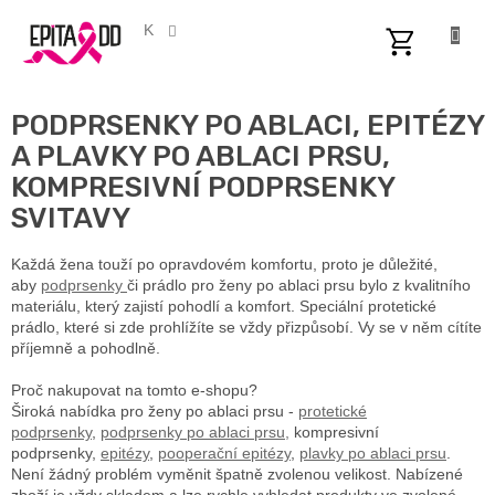
Přejít
na
CZK
obsah
NÁKUPNÍ
KOŠÍK
PODPRSENKY PO ABLACI, EPITÉZY
A PLAVKY PO ABLACI PRSU,
KOMPRESIVNÍ PODPRSENKY
SVITAVY
Každá žena touží po opravdovém komfortu, proto je důležité,
aby
podprsenky
či prádlo pro ženy po ablaci prsu bylo z kvalitního
materiálu, který zajistí pohodlí a komfort. Speciální protetické
prádlo, které si zde prohlížíte se vždy přizpůsobí. Vy se v něm cítíte
příjemně a pohodlně.
Proč nakupovat na tomto e-shopu?
Široká nabídka pro ženy po ablaci prsu -
protetické
podprsenky
,
podprsenky po ablaci prsu,
kompresivní
podprsenky,
epitézy
,
pooperační epitézy
,
plavky po ablaci prsu
.
Není žádný problém vyměnit špatně zvolenou velikost. Nabízené
zboží je vždy skladem a lze rychle vyhledat produkty ve zvolené