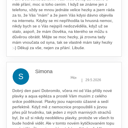
milé přání, moc si toho cením. I když se známe jen z
telefonu, vždy se mnou jednáte velice hezky a jsem ráda
za to, že Vás "mám" a že jsem Vás kdysi dávno objevila
na internetu. Kdyby se mi nepřihodila ta hnusná nemoc,
nikdy bych se o Vás nejspíš nedozvěděla, když už se
stalo, aspoň, že mám člověka, na kterého se můžu s
důvěrou obrátit. Mějte se moc hezky, já zrovna tady
mám vnoučata od syna, tak se vlastně mám taky hezky
:-) Děkuji za vše, nejen za přání. Libuše.
Simona
S
Hodnocení obchodu je 5 z 5 hv
|
29.5.2026
Dobrý den paní Dobromilo, včera mi od Vás přišly nové
plavky a aqua epitéza a prostě Vám musím z celého
srdce poděkovat. Plavky jsou naprosto úžasné a sedí
perfektně. Když mě z nemocnice propouštěli s jizvou
přes půl hrudníku, tak jeden z mých marnivých strachů
byl, že už si nikdy neobléknu plavky, protože ve všech to
bude hodně vidět. Ale v tomto novém kytičkovaném topu