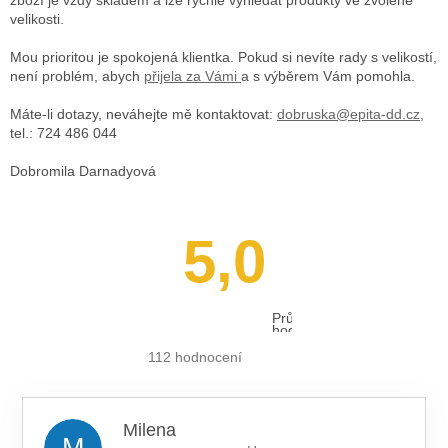
velikosti.
Mou prioritou je spokojená klientka. Pokud si nevíte rady s velikostí,
není problém, abych
přijela za Vámi
a s výběrem Vám pomohla.
Máte-li dotazy, neváhejte mě kontaktovat:
dobruska@epita-dd.cz
,
tel.: 724 486 044
Dobromila Darnadyová
5,0
Průměrné
hodnocení
obchodu
je
112 hodnocení
5,0
z 5
hvězdiček.
Milena
M