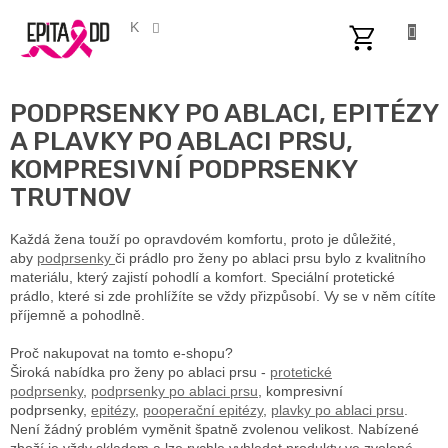
Přejít
na
CZK
obsah
NÁKUPNÍ
KOŠÍK
PODPRSENKY PO ABLACI, EPITÉZY
A PLAVKY PO ABLACI PRSU,
KOMPRESIVNÍ PODPRSENKY
TRUTNOV
Každá žena touží po opravdovém komfortu, proto je důležité,
aby
podprsenky
či prádlo pro ženy po ablaci prsu bylo z kvalitního
materiálu, který zajistí pohodlí a komfort. Speciální protetické
prádlo, které si zde prohlížíte se vždy přizpůsobí. Vy se v něm cítíte
příjemně a pohodlně.
Proč nakupovat na tomto e-shopu?
Široká nabídka pro ženy po ablaci prsu -
protetické
podprsenky
,
podprsenky po ablaci prsu
, kompresivní
podprsenky,
epitézy
,
pooperační epitézy
,
plavky po ablaci prsu
.
Není žádný problém vyměnit špatně zvolenou velikost. Nabízené
zboží je vždy skladem a lze rychle vyhledat produkty ve zvolené