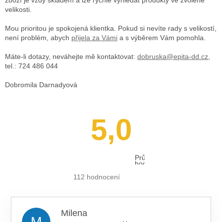
velikosti.
Mou prioritou je spokojená klientka. Pokud si nevíte rady s velikostí,
není problém, abych
přijela za Vámi
a s výběrem Vám pomohla.
Máte-li dotazy, neváhejte mě kontaktovat:
dobruska@epita-dd.cz
,
tel.: 724 486 044
Dobromila Darnadyová
5,0
Průměrné
hodnocení
obchodu
je
112 hodnocení
5,0
z 5
hvězdiček.
Milena
M