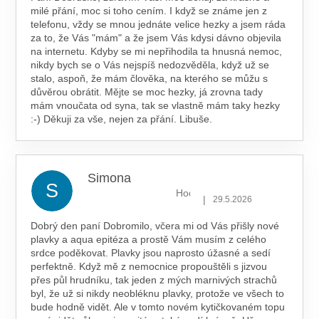
milé přání, moc si toho cením. I když se známe jen z
telefonu, vždy se mnou jednáte velice hezky a jsem ráda
za to, že Vás "mám" a že jsem Vás kdysi dávno objevila
na internetu. Kdyby se mi nepřihodila ta hnusná nemoc,
nikdy bych se o Vás nejspíš nedozvěděla, když už se
stalo, aspoň, že mám člověka, na kterého se můžu s
důvěrou obrátit. Mějte se moc hezky, já zrovna tady
mám vnoučata od syna, tak se vlastně mám taky hezky
:-) Děkuji za vše, nejen za přání. Libuše.
Simona
S
Hodnocení obchodu je 5 z 5 hv
|
29.5.2026
Dobrý den paní Dobromilo, včera mi od Vás přišly nové
plavky a aqua epitéza a prostě Vám musím z celého
srdce poděkovat. Plavky jsou naprosto úžasné a sedí
perfektně. Když mě z nemocnice propouštěli s jizvou
přes půl hrudníku, tak jeden z mých marnivých strachů
byl, že už si nikdy neobléknu plavky, protože ve všech to
bude hodně vidět. Ale v tomto novém kytičkovaném topu