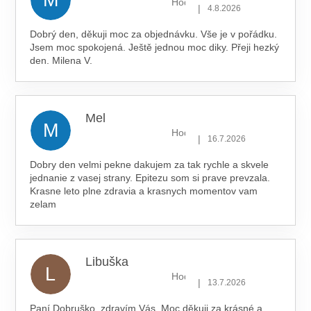
Hodnocení obchodu je 5 z 5 hv
|
4.8.2026
Dobrý den, děkuji moc za objednávku. Vše je v pořádku.
Jsem moc spokojená. Ještě jednou moc diky. Přeji hezký
den. Milena V.
Mel
M
Hodnocení obchodu je 5 z 5 hv
|
16.7.2026
Dobry den velmi pekne dakujem za tak rychle a skvele
jednanie z vasej strany. Epitezu som si prave prevzala.
Krasne leto plne zdravia a krasnych momentov vam
zelam
Libuška
L
Hodnocení obchodu je 5 z 5 hv
|
13.7.2026
Paní Dobruško, zdravím Vás. Moc děkuji za krásné a