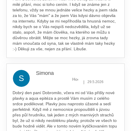
milé přání, moc si toho cením. I když se známe jen z
telefonu, vždy se mnou jednáte velice hezky a jsem ráda
za to, že Vás "mám" a že jsem Vás kdysi dávno objevila
na internetu. Kdyby se mi nepřihodila ta hnusná nemoc,
nikdy bych se o Vás nejspíš nedozvěděla, když už se
stalo, aspoň, že mám člověka, na kterého se můžu s
důvěrou obrátit. Mějte se moc hezky, já zrovna tady
mám vnoučata od syna, tak se vlastně mám taky hezky
:-) Děkuji za vše, nejen za přání. Libuše.
Simona
S
Hodnocení obchodu je 5 z 5 hv
|
29.5.2026
Dobrý den paní Dobromilo, včera mi od Vás přišly nové
plavky a aqua epitéza a prostě Vám musím z celého
srdce poděkovat. Plavky jsou naprosto úžasné a sedí
perfektně. Když mě z nemocnice propouštěli s jizvou
přes půl hrudníku, tak jeden z mých marnivých strachů
byl, že už si nikdy neobléknu plavky, protože ve všech to
bude hodně vidět. Ale v tomto novém kytičkovaném topu