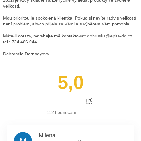
velikosti.
Mou prioritou je spokojená klientka. Pokud si nevíte rady s velikostí,
není problém, abych
přijela za Vámi
a s výběrem Vám pomohla.
Máte-li dotazy, neváhejte mě kontaktovat:
dobruska@epita-dd.cz
,
tel.: 724 486 044
Dobromila Darnadyová
5,0
Průměrné
hodnocení
obchodu
je
112 hodnocení
5,0
z 5
hvězdiček.
Milena
M