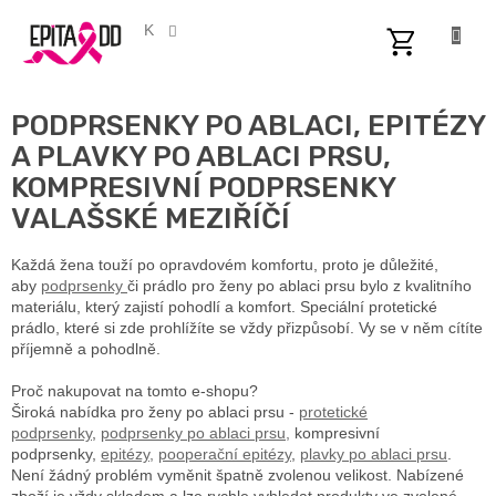
Přejít
na
CZK
obsah
NÁKUPNÍ
KOŠÍK
PODPRSENKY PO ABLACI, EPITÉZY
A PLAVKY PO ABLACI PRSU,
KOMPRESIVNÍ PODPRSENKY
VALAŠSKÉ MEZIŘÍČÍ
Každá žena touží po opravdovém komfortu, proto je důležité,
aby
podprsenky
či prádlo pro ženy po ablaci prsu bylo z kvalitního
materiálu, který zajistí pohodlí a komfort. Speciální protetické
prádlo, které si zde prohlížíte se vždy přizpůsobí. Vy se v něm cítíte
příjemně a pohodlně.
Proč nakupovat na tomto e-shopu?
Široká nabídka pro ženy po ablaci prsu -
protetické
podprsenky
,
podprsenky po ablaci prsu,
kompresivní
podprsenky,
epitézy,
pooperační epitézy
,
plavky po ablaci prsu
.
Není žádný problém vyměnit špatně zvolenou velikost. Nabízené
zboží je vždy skladem a lze rychle vyhledat produkty ve zvolené