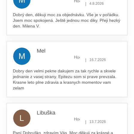
Hodnocení obchodu je 5 z 5 hv
|
4.8.2026
Dobrý den, děkuji moc za objednávku. Vše je v pořádku.
Jsem moc spokojená. Ještě jednou moc diky. Přeji hezký
den. Milena V.
Mel
M
Hodnocení obchodu je 5 z 5 hv
|
16.7.2026
Dobry den velmi pekne dakujem za tak rychle a skvele
jednanie z vasej strany. Epitezu som si prave prevzala.
Krasne leto plne zdravia a krasnych momentov vam
zelam
Libuška
L
Hodnocení obchodu je 5 z 5 hv
|
13.7.2026
Paní Dobruško, zdravím Vás. Moc děkuji za krásné a