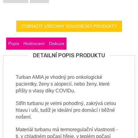
ZOBRAZIT VŠECHNY SOUVISEJÍCÍ PRODUKTY
Popis
Hodnocení
Diskuze
DETAILNÍ POPIS PRODUKTU
Turban AMIA je vhodný pro onkologické
pacientky, ženy s alopecií, nebo ženy, které
přišly o vlasy díky COVIDu.
Střih turbanu je velmi pohodlný, zakrývá celou
hlavu i uši, tudíž je ideální pro domácí i běžné
nošení.
Materiál turbanu má termoregulační vlastnosti -
tj. v chladném počasí hřeje, v teplém počasí