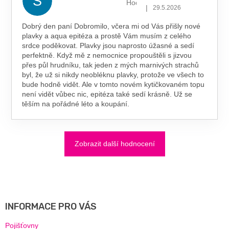
S
Hodnocení obchodu je 5 z 5 hv
|
29.5.2026
Dobrý den paní Dobromilo, včera mi od Vás přišly nové
plavky a aqua epitéza a prostě Vám musím z celého
srdce poděkovat. Plavky jsou naprosto úžasné a sedí
perfektně. Když mě z nemocnice propouštěli s jizvou
přes půl hrudníku, tak jeden z mých marnivých strachů
byl, že už si nikdy neobléknu plavky, protože ve všech to
bude hodně vidět. Ale v tomto novém kytičkovaném topu
není vidět vůbec nic, epitéza také sedí krásně. Už se
těším na pořádné léto a koupání.
Zobrazit další hodnocení
Z
Á
P
A
INFORMACE PRO VÁS
T
Í
Pojišťovny