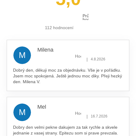
Průměrné
hodnocení
obchodu
je
112 hodnocení
5,0
z 5
hvězdiček.
Milena
M
Hodnocení obchodu je 5 z 5 hv
|
4.8.2026
Dobrý den, děkuji moc za objednávku. Vše je v pořádku.
Jsem moc spokojená. Ještě jednou moc diky. Přeji hezký
den. Milena V.
Mel
M
Hodnocení obchodu je 5 z 5 hv
|
16.7.2026
Dobry den velmi pekne dakujem za tak rychle a skvele
jednanie z vasej strany. Epitezu som si prave prevzala.