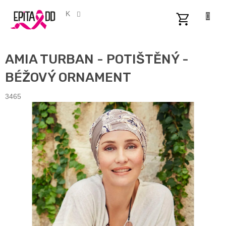
Přejít
na
CZK
obsah
NÁKUPNÍ
KOŠÍK
AMIA TURBAN - POTIŠTĚNÝ -
BÉŽOVÝ ORNAMENT
3465