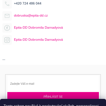
+420 724 486 044
dobruska@epita-dd.cz
Epita-DD Dobromila Darnadyová
Epita-DD Dobromila Darnadyová
---
PŘIHLÁSIT SE