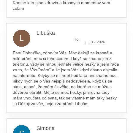
Krasne leto plne zdravia a krasnych momentov vam
zelam
Libuška
L
Hodnocení obchodu je 5 z 5 hv
|
13.7.2026
Paní Dobruško, zdravím Vás. Moc děkuji za krásné a
milé přání, moc si toho cením. I když se známe jen z
telefonu, vždy se mnou jednáte velice hezky a jsem ráda
za to, že Vás "mám" a že jsem Vás kdysi dávno objevila
na internetu. Kdyby se mi nepřihodila ta hnusná nemoc,
nikdy bych se o Vás nejspíš nedozvěděla, když už se
stalo, aspoň, že mám člověka, na kterého se můžu s
důvěrou obrátit. Mějte se moc hezky, já zrovna tady
mám vnoučata od syna, tak se vlastně mám taky hezky
:-) Děkuji za vše, nejen za přání. Libuše.
Simona