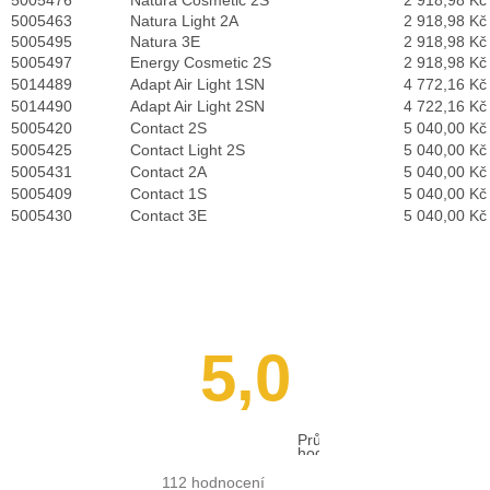
5005463
Natura Light 2A
2 918,98 Kč
5005495
Natura 3E
2 918,98 Kč
5005497
Energy Cosmetic 2S
2 918,98 Kč
5014489
Adapt Air Light 1SN
4 772,16 Kč
5014490
Adapt Air Light 2SN
4 722,16 Kč
5005420
Contact 2S
5 040,00 Kč
5005425
Contact Light 2S
5 040,00 Kč
5005431
Contact 2A
5 040,00 Kč
5005409
Contact 1S
5 040,00 Kč
5005430
Contact 3E
5 040,00 Kč
5,0
Průměrné
hodnocení
obchodu
je
112 hodnocení