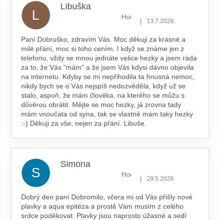
Libuška
L
Hodnocení obchodu je 5 z 5 hv
|
13.7.2026
Paní Dobruško, zdravím Vás. Moc děkuji za krásné a
milé přání, moc si toho cením. I když se známe jen z
telefonu, vždy se mnou jednáte velice hezky a jsem ráda
za to, že Vás "mám" a že jsem Vás kdysi dávno objevila
na internetu. Kdyby se mi nepřihodila ta hnusná nemoc,
nikdy bych se o Vás nejspíš nedozvěděla, když už se
stalo, aspoň, že mám člověka, na kterého se můžu s
důvěrou obrátit. Mějte se moc hezky, já zrovna tady
mám vnoučata od syna, tak se vlastně mám taky hezky
:-) Děkuji za vše, nejen za přání. Libuše.
Simona
S
Hodnocení obchodu je 5 z 5 hv
|
29.5.2026
Dobrý den paní Dobromilo, včera mi od Vás přišly nové
plavky a aqua epitéza a prostě Vám musím z celého
srdce poděkovat. Plavky jsou naprosto úžasné a sedí