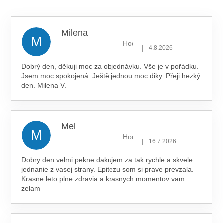
5,0
z 5
hvězdiček.
Milena
M
Hodnocení obchodu je 5 z 5 hv
|
4.8.2026
Dobrý den, děkuji moc za objednávku. Vše je v pořádku.
Jsem moc spokojená. Ještě jednou moc diky. Přeji hezký
den. Milena V.
Mel
M
Hodnocení obchodu je 5 z 5 hv
|
16.7.2026
Dobry den velmi pekne dakujem za tak rychle a skvele
jednanie z vasej strany. Epitezu som si prave prevzala.
Krasne leto plne zdravia a krasnych momentov vam
zelam