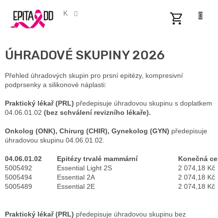
Přejít
na
CZK
obsah
NÁKUPNÍ
KOŠÍK
ÚHRADOVÉ SKUPINY 2026
Přehled úhradových skupin pro prsní epitézy, kompresivní
podprsenky a silikonové náplasti:
Praktický lékař (PRL)
předepisuje úhradovou skupinu s doplatkem
04.06.01.02
(bez schválení revizního lékaře).
Onkolog (ONK), Chirurg (CHIR), Gynekolog (GYN)
předepisuje
úhradovou skupinu 04.06.01.02.
04.06.01.02
Epitézy trvalé mammární
Konečná ce
5005492
Essential Light 2S
2 074,18 Kč
5005494
Essential 2A
2 074,18 Kč
5005489
Essential 2E
2 074,18 Kč
Praktický lékař (PRL)
předepisuje úhradovou skupinu bez