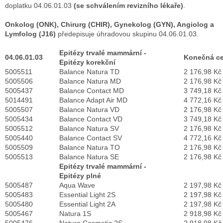
doplatku 04.06.01.03
(se schválením revizního lékaře)
.
Onkolog (ONK), Chirurg (CHIR), Gynekolog (GYN), Angiolog a
Lymfolog (J16)
předepisuje úhradovou skupinu 04.06.01.03.
Epitézy trvalé mammární -
04.06.01.03
Konečná c
Epitézy korekční
5005511
Balance Natura TD
2 176,98 Kč
5005506
Balance Natura MD
2 176,98 Kč
5005437
Balance Contact MD
3 749,18 Kč
5014491
Balance Adapt Air MD
4 772,16 Kč
5005507
Balance Natura VD
2 176,98 Kč
5005434
Balance Contact VD
3 749,18 Kč
5005512
Balance Natura SV
2 176,98 Kč
5005440
Balance Contact SV
4 772,16 Kč
5005509
Balance Natura TO
2 176,98 Kč
5005513
Balance Natura SE
2 176,98 Kč
Epitézy trvalé mammární -
Epitézy plné
5005487
Aqua Wave
2 197,98 Kč
5005483
Essential Light 2S
2 197,98 Kč
5005480
Essential Light 2A
2 197,98 Kč
5005467
Natura 1S
2 918,98 Kč
5005476
Natura Cosmetic 2S
2 918,98 Kč