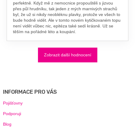
perfektně. Když mě z nemocnice propouštěli s jizvou
přes půl hrudníku, tak jeden z mých marnivých strachů
byl, že už si nikdy neobléknu plavky, protože ve všech to
bude hodně vidět. Ale v tomto novém kytičkovaném topu
není vidět vůbec nic, epitéza také sedí krásně. Už se
těším na pořádné léto a koupání.
Zobrazit další hodnocení
Z
Á
P
A
INFORMACE PRO VÁS
T
Í
Pojišťovny
Podporuji
Blog