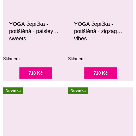
YOGA čepička -
YOGA čepička -
potištěná - paisley
potištěná - zigzag
sweets
vibes
Skladem
Skladem
710 Kč
710 Kč
Novinka
Novinka