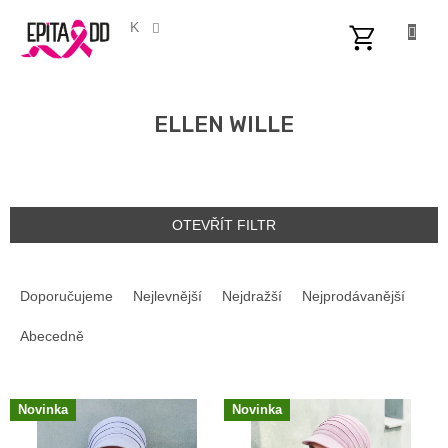
Přejít
na
CZK
obsah
NÁKUPNÍ
KOŠÍK
ELLEN WILLE
OTEVŘÍT FILTR
Ř
A
Doporučujeme
Nejlevnější
Nejdražší
Nejprodávanější
Z
E
Abecedně
N
Í
V
P
Novinka
Novinka
Ý
R
P