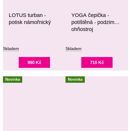
LOTUS turban -
YOGA čepička -
potisk námořnický
potištěná - podzimní
ohňostroj
Skladem
Skladem
990 Kč
710 Kč
Novinka
Novinka