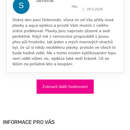
Simona
S
Hodnocení obchodu je 5 z 5 hv
|
29.5.2026
Dobrý den paní Dobromilo, včera mi od Vás přišly nové
plavky a aqua epitéza a prostě Vám musím z celého
srdce poděkovat. Plavky jsou naprosto úžasné a sedí
perfektně. Když mě z nemocnice propouštěli s jizvou
přes půl hrudníku, tak jeden z mých marnivých strachů
byl, že už si nikdy neobléknu plavky, protože ve všech to
bude hodně vidět. Ale v tomto novém kytičkovaném topu
není vidět vůbec nic, epitéza také sedí krásně. Už se
těším na pořádné léto a koupání.
Zobrazit další hodnocení
Z
Á
P
A
INFORMACE PRO VÁS
T
Í