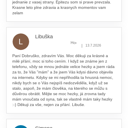
jednanie z vasej strany. Epitezu som si prave prevzala.
Krasne leto plne zdravia a krasnych momentov vam
zelam
Libuška
L
Hodnocení obchodu je 5 z 5 hv
|
13.7.2026
Paní Dobruško, zdravím Vás. Moc děkuji za krásné a
milé přání, moc si toho cením. I když se známe jen z
telefonu, vždy se mnou jednáte velice hezky a jsem ráda
za to, že Vás "mám" a že jsem Vás kdysi dávno objevila
na internetu. Kdyby se mi nepřihodila ta hnusná nemoc,
nikdy bych se o Vás nejspíš nedozvěděla, když už se
stalo, aspoň, že mám člověka, na kterého se můžu s
důvěrou obrátit. Mějte se moc hezky, já zrovna tady
mám vnoučata od syna, tak se vlastně mám taky hezky
:-) Děkuji za vše, nejen za přání. Libuše.