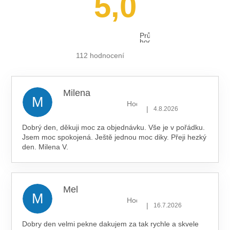
5,0
Í
P
R
V
Průměrné
K
hodnocení
Y
obchodu
je
112 hodnocení
V
5,0
Ý
z 5
hvězdiček.
P
I
Milena
S
M
Hodnocení obchodu je 5 z 5 hv
U
|
4.8.2026
Dobrý den, děkuji moc za objednávku. Vše je v pořádku.
Jsem moc spokojená. Ještě jednou moc diky. Přeji hezký
den. Milena V.
Mel
M
Hodnocení obchodu je 5 z 5 hv
|
16.7.2026
Dobry den velmi pekne dakujem za tak rychle a skvele