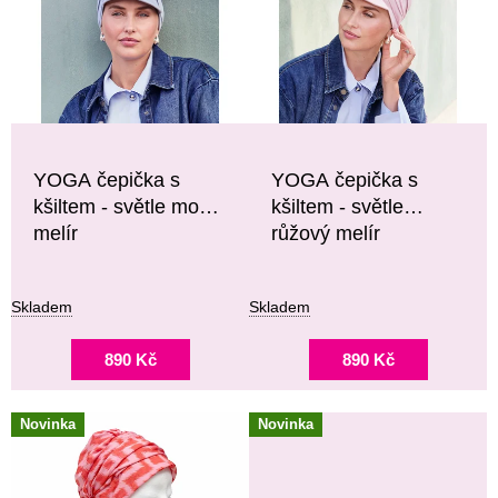
O
I
D
S
U
P
K
R
T
O
Ů
D
U
YOGA čepička s
YOGA čepička s
K
kšiltem - světle modrý
kšiltem - světle
T
melír
růžový melír
Ů
Skladem
Skladem
890 Kč
890 Kč
Novinka
Novinka