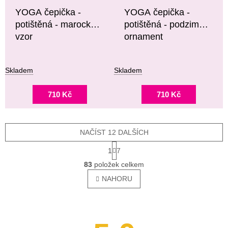
YOGA čepička -
YOGA čepička -
potištěná - marocký
potištěná - podzimní
vzor
ornament
Skladem
Skladem
710 Kč
710 Kč
NAČÍST 12 DALŠÍCH
S
1
7
T
O
R
83
položek celkem
V
Á
L
NAHORU
N
Á
K
O
D
V
A
Á
C
N
Í