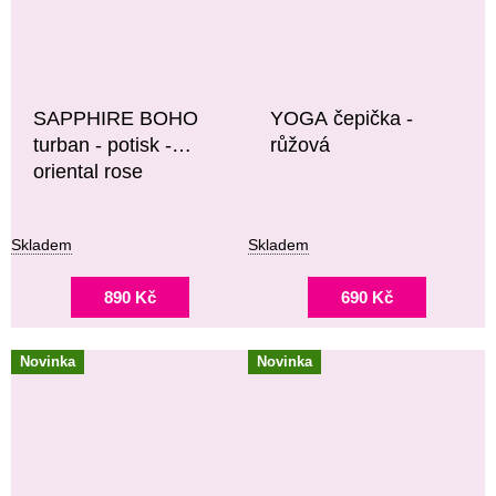
SAPPHIRE BOHO
YOGA čepička -
turban - potisk -
růžová
oriental rose
Skladem
Skladem
890 Kč
690 Kč
Novinka
Novinka