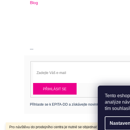
Blog
---
PŘIHLÁSIT SE
Tento eshop
analýze náv
Přihlaste se k EPITA-DD a získávejte novinky jako první.
tím souhlasí
Nastaven
Copyright 2026
Dobromila Darnadyová EPITA-DD
. Všechna p
Pro návštěvu do prodejního centra je nutné se objednat. Tel.: 724 486 044