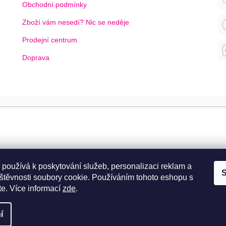
Obchodní podmínky
Zboží vám nesedí? Nic se neděje
Prodejní centrum
Doprava
 používá k poskytování služeb, personalizaci reklam a
S
štěvnosti soubory cookie. Používáním tohoto eshopu s
te.
Více informací
zde
.
í
ráva vyhrazena.