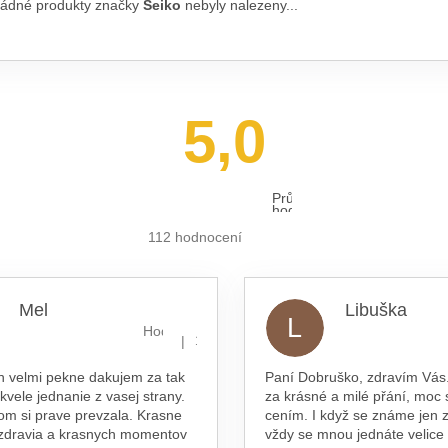
ádné produkty značky
Seiko
nebyly nalezeny...
5,0
Průměrné
hodnocení
obchodu
je
112 hodnocení
5,0
z 5
hvězdiček.
Mel
Libuška
L
hvězdiček.
Hodnocení obchodu je 5 z 5 hvězdiček.
|
16.7.2026
n velmi pekne dakujem za tak
Paní Dobruško, zdravím Vás.
skvele jednanie z vasej strany.
za krásné a milé přání, moc 
om si prave prevzala. Krasne
cením. I když se známe jen z
 zdravia a krasnych momentov
vždy se mnou jednáte velice