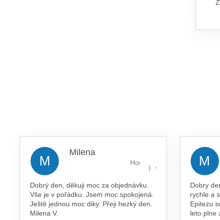
Ž
Í
P
A
N
E
L
Milena
M
M
Hodnocení obchodu je 5 z 5 
|
4.8.2026
Dobrý den, děkuji moc za objednávku.
Dobry de
Vše je v pořádku. Jsem moc spokojená.
rychle a 
Ještě jednou moc diky. Přeji hezký den.
Epitezu s
Milena V.
leto plne