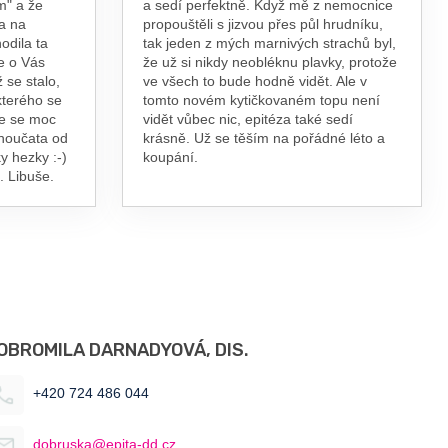
m" a že
a sedí perfektně. Když mě z nemocnice
a na
propouštěli s jizvou přes půl hrudníku,
odila ta
tak jeden z mých marnivých strachů byl,
e o Vás
že už si nikdy neobléknu plavky, protože
 se stalo,
ve všech to bude hodně vidět. Ale v
kterého se
tomto novém kytičkovaném topu není
te se moc
vidět vůbec nic, epitéza také sedí
vnoučata od
krásně. Už se těším na pořádné léto a
y hezky :-)
koupání.
. Libuše.
OBROMILA DARNADYOVÁ, DIS.
+420 724 486 044
dobruska@epita-dd.cz