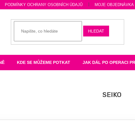
PODMÍNKY OCHRANY OSOBNÍCH ÚDAJŮ
MOJE OBJEDNÁVKA
HLEDAT
NĚ
KDE SE MŮŽEME POTKAT
JAK DÁL PO OPERACI P
SEIKO