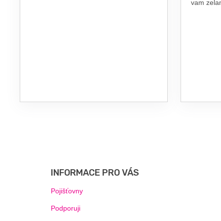
vam zel
Z
Á
P
INFORMACE PRO VÁS
A
T
Pojišťovny
Í
Podporuji