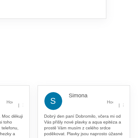
Simona
S
Hodnocení obchodu je 5 z 5 hvězdiček.
Hodnocení obcho
|
|
13.7.2026
29.5.202
 Moc děkuji
Dobrý den paní Dobromilo, včera mi od
si toho
Vás přišly nové plavky a aqua epitéza a
 telefonu,
prostě Vám musím z celého srdce
 hezky a
poděkovat. Plavky jsou naprosto úžasné