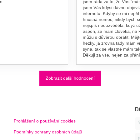
am
jsem ráda za to, že Vás "má
jsem Vás kdysi dávno objevil
internetu. Kdyby se mi nepřih
hnusná nemoc, nikdy bych s
nejspíš nedozvěděla, když už
aspoň, že mám člověka, na 
můžu s důvěrou obrátit. Měj
hezky, já zrovna tady mám 
syna, tak se vlastně mám tak
Děkuji za vše, nejen za přání
Zobrazit další hodnocení
D
Prohlášení o používání cookies
Podmínky ochrany osobních údajů