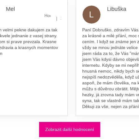
Mel
Libuška
L
hvězdiček.
Hodnocení obchodu je 5 z 5 hvězdiček.
|
16.7.2026
n velmi pekne dakujem za tak
Paní Dobruško, zdravím Vás.
skvele jednanie z vasej strany.
za krásné a milé přání, moc 
om si prave prevzala. Krasne
cením. I když se známe jen z
 zdravia a krasnych momentov
vždy se mnou jednáte velice
am
jsem ráda za to, že Vás "má
jsem Vás kdysi dávno objevil
internetu. Kdyby se mi nepřih
hnusná nemoc, nikdy bych s
nejspíš nedozvěděla, když už
aspoň, že mám člověka, na 
můžu s důvěrou obrátit. Měj
hezky, já zrovna tady mám 
syna, tak se vlastně mám tak
Děkuji za vše, nejen za přání
Zobrazit další hodnocení