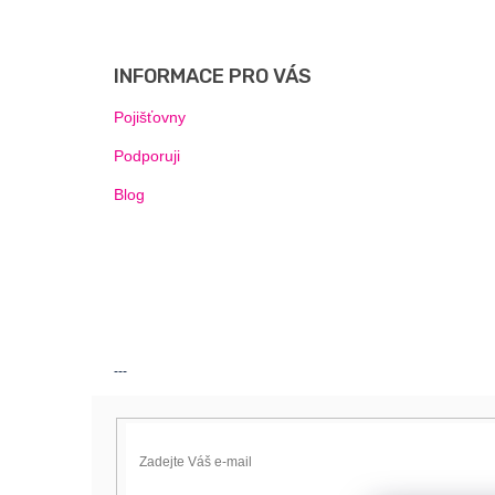
Z
Á
P
INFORMACE PRO VÁS
A
T
Pojišťovny
Í
Podporuji
Blog
---