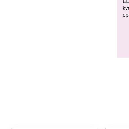
EL
kv
op