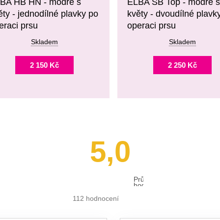
BA HB HN - modré s
ELBA SB Top - modré 
ěty - jednodílné plavky po
květy - dvoudílné plavk
eraci prsu
operaci prsu
Skladem
Skladem
2 150 Kč
2 250 Kč
5,0
Průměrné
hodnocení
obchodu
je
112 hodnocení
5,0
z 5
hvězdiček.