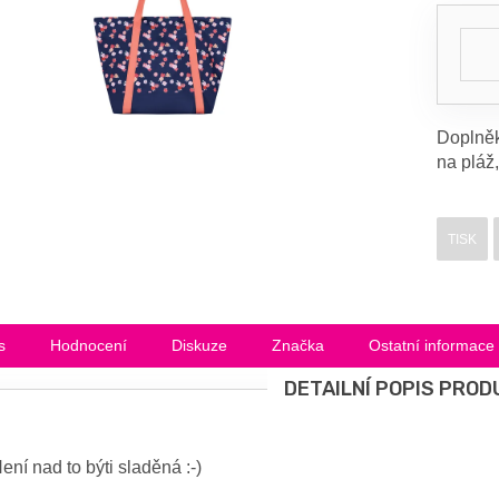
Doplněk
na pláž
TISK
s
Hodnocení
Diskuze
Značka
Ostatní informace
DETAILNÍ POPIS PROD
ení nad to býti sladěná :-)