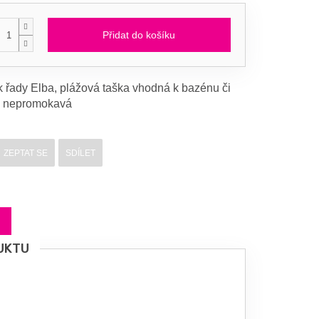
Přidat do košíku
 řady Elba, plážová taška vhodná k bazénu či
, nepromokavá
ZEPTAT SE
SDÍLET
UKTU