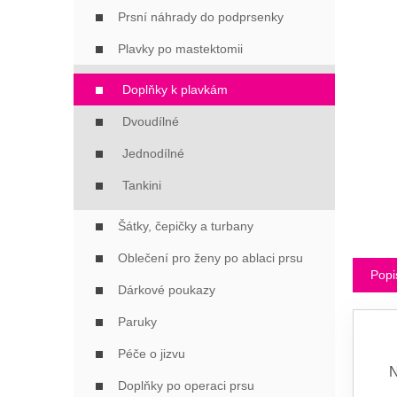
Í
Prsní náhrady do podprsenky
P
A
Plavky po mastektomii
N
E
Doplňky k plavkám
L
Dvoudílné
Jednodílné
Tankini
Šátky, čepičky a turbany
Oblečení pro ženy po ablaci prsu
Popi
Dárkové poukazy
Paruky
Péče o jizvu
N
Doplňky po operaci prsu