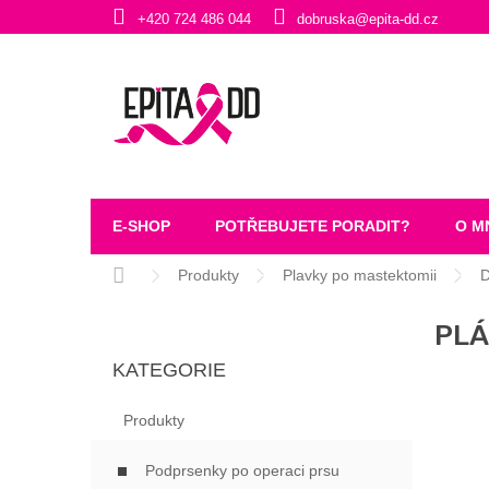
Přejít
+420 724 486 044
dobruska@epita-dd.cz
na
obsah
E-SHOP
POTŘEBUJETE PORADIT?
O M
Domů
Produkty
Plavky po mastektomii
D
P
PLÁ
O
Přeskočit
S
KATEGORIE
kategorie
T
R
Produkty
A
N
Podprsenky po operaci prsu
N