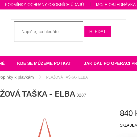
PODMÍNKY OCHRANY OSOBNÍCH ÚDAJŮ
MOJE OBJEDNÁVKA
HLEDAT
NĚ
KDE SE MŮŽEME POTKAT
JAK DÁL PO OPERACI P
oplňky k plavkám
PLÁŽOVÁ TAŠKA - ELBA
ŽOVÁ TAŠKA - ELBA
3287
840 
Měrná
SKLADE
cena: