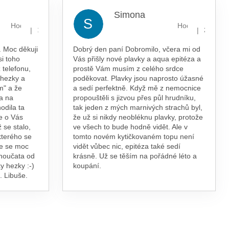
Simona
S
Hodnocení obchodu je 5 z 5 hvězdiček.
Hodnocení obcho
|
|
13.7.2026
29.5.202
 Moc děkuji
Dobrý den paní Dobromilo, včera mi od
si toho
Vás přišly nové plavky a aqua epitéza a
 telefonu,
prostě Vám musím z celého srdce
 hezky a
poděkovat. Plavky jsou naprosto úžasné
m" a že
a sedí perfektně. Když mě z nemocnice
a na
propouštěli s jizvou přes půl hrudníku,
odila ta
tak jeden z mých marnivých strachů byl,
e o Vás
že už si nikdy neobléknu plavky, protože
 se stalo,
ve všech to bude hodně vidět. Ale v
kterého se
tomto novém kytičkovaném topu není
te se moc
vidět vůbec nic, epitéza také sedí
vnoučata od
krásně. Už se těším na pořádné léto a
y hezky :-)
koupání.
. Libuše.