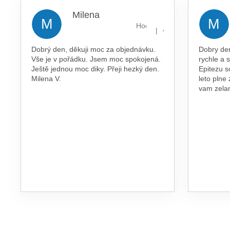
Milena
M
M
Hodnocení obchodu je 5 z 5 
|
4.8.2026
Dobrý den, děkuji moc za objednávku.
Dobry de
Vše je v pořádku. Jsem moc spokojená.
rychle a 
Ještě jednou moc diky. Přeji hezký den.
Epitezu s
Milena V.
leto plne
vam zel