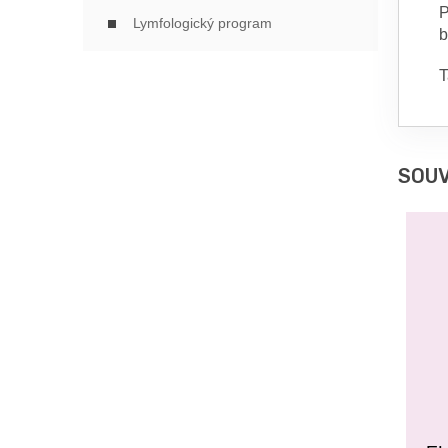
P
Lymfologický program
b
T
SOUV