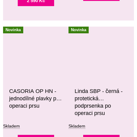
2 590 Kč
Novinka
Novinka
CASORIA OP HN -
Linda SBP - černá -
jednodílné plavky po
protetická
operaci prsu
podprsenka po
operaci prsu
vyztužená
Skladem
Skladem