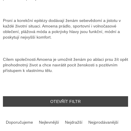
Prsní a korekční epitézy dodávají ženám sebevědomí a jistotu v
každé životní situaci. Amoena prádlo, sportovní i volnočasové
oblečení, plážová móda a pokrývky hlavy jsou funkční, módní a
poskytují nejvyšší komfort.
Cílem společnosti Amoena je umožnit ženám po ablaci prsu žít opět
plnohodnotný život a chce navrátit pocit ženskosti s pozitivním
přístupem k vlastnímu tělu.
OTEVŘÍT FILTR
Ř
A
Doporučujeme
Nejlevnější
Nejdražší
Nejprodávanější
Z