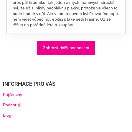
přes půl hrudníku, tak jeden z mých marnivých strachů
byl, že už si nikdy neobléknu plavky, protože ve všech to
bude hodně vidět. Ale v tomto novém kytičkovaném topu
není vidět vůbec nic, epitéza také sedí krásně. Už se
těším na pořádné léto a koupání.
Zobrazit další hodnocení
Z
Á
P
A
INFORMACE PRO VÁS
T
Í
Pojišťovny
Podporuji
Blog