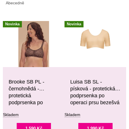
E
Abecedně
N
Í
V
P
Novinka
Novinka
Ý
R
P
O
I
D
S
U
P
K
R
T
O
Ů
D
U
Brooke SB PL -
Luisa SB SL -
K
černohnědá -
písková - protetická
T
protetická
podprsenka po
Ů
podprsenka po
operaci prsu bezešvá
operaci prsu
Skladem
Skladem
1 590 Kč
1 990 Kč