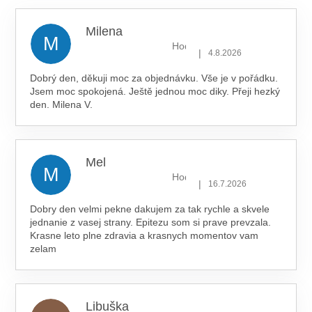
hvězdiček.
P
I
Milena
S
M
Hodnocení obchodu je 5 z 5 hv
U
|
4.8.2026
Dobrý den, děkuji moc za objednávku. Vše je v pořádku.
Jsem moc spokojená. Ještě jednou moc diky. Přeji hezký
den. Milena V.
Mel
M
Hodnocení obchodu je 5 z 5 hv
|
16.7.2026
Dobry den velmi pekne dakujem za tak rychle a skvele
jednanie z vasej strany. Epitezu som si prave prevzala.
Krasne leto plne zdravia a krasnych momentov vam
zelam
Libuška