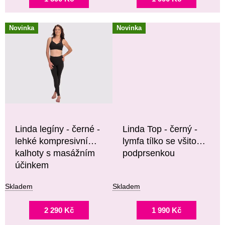
Novinka
Novinka
Linda legíny - černé -
Linda Top - černý -
lehké kompresivní
lymfa tílko se všitou
kalhoty s masážním
podprsenkou
účinkem
Skladem
Skladem
2 290 Kč
1 990 Kč