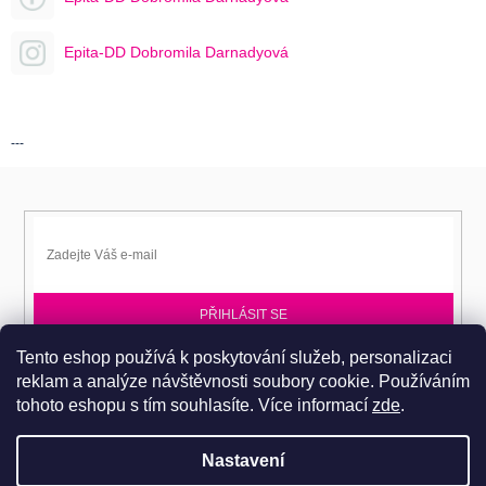
Epita-DD Dobromila Darnadyová
---
PŘIHLÁSIT SE
Tento eshop používá k poskytování služeb, personalizaci
Přihlaste se k EPITA-DD a získávejte novinky jako první.
reklam a analýze návštěvnosti soubory cookie. Používáním
tohoto eshopu s tím souhlasíte.
Více informací
zde
.
Nastavení