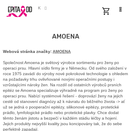
Přejít
na
CZK
obsah
NÁKUPNÍ
KOŠÍK
AMOENA
Webová stránka značky:
AMOENA
Společnost Amoena je světový výrobce sortimentu pro ženy po
operaci prsu. Hlavní sídlo firmy je v Německu. Od svého založení v
roce 1975 zavádí do výroby nové pokrokové technologie s ohledem
na požadavky trhu ovlivňované novými operačními postupy i
vzrůstajícími nároky žen. Na rozdíl od ostatních výrobců prsních
epitéz se Amoena specializuje výhradně na program pro ženy po
operaci prsu. Nabízí systémové řešení - doprovází ženy na jejich
cestě od stanovení diagnózy až k návratu do běžného života -> ať
už se jedná o pooperační epitézy, silikonové epitézy, protetické
prádlo, lymfologické prádlo nebo protetické plavky. Chce dodat
těmto ženám jistotu a bezpečí v každém stádiu léčby a hojení.
Jejich produkty nejvyšší kvality jsou koncipovány tak, že do sebe
perfektně zapadají.