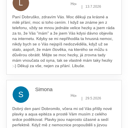
L
Hodnocení obchodu je 5 z 5 hv
|
13.7.2026
Paní Dobruško, zdravím Vás. Moc děkuji za krásné a
milé přání, moc si toho cením. I když se známe jen z
telefonu, vždy se mnou jednáte velice hezky a jsem ráda
za to, že Vás "mám" a že jsem Vás kdysi dávno objevila
na internetu. Kdyby se mi nepřihodila ta hnusná nemoc,
nikdy bych se o Vás nejspíš nedozvěděla, když už se
stalo, aspoň, že mám člověka, na kterého se můžu s
důvěrou obrátit. Mějte se moc hezky, já zrovna tady
mám vnoučata od syna, tak se vlastně mám taky hezky
:-) Děkuji za vše, nejen za přání. Libuše.
Simona
S
Hodnocení obchodu je 5 z 5 hv
|
29.5.2026
Dobrý den paní Dobromilo, včera mi od Vás přišly nové
plavky a aqua epitéza a prostě Vám musím z celého
srdce poděkovat. Plavky jsou naprosto úžasné a sedí
perfektně. Když mě z nemocnice propouštěli s jizvou