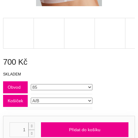
700 Kč
Měrná
SKLADEM
cena:
Obvod
Košíček
Přidat do košíku