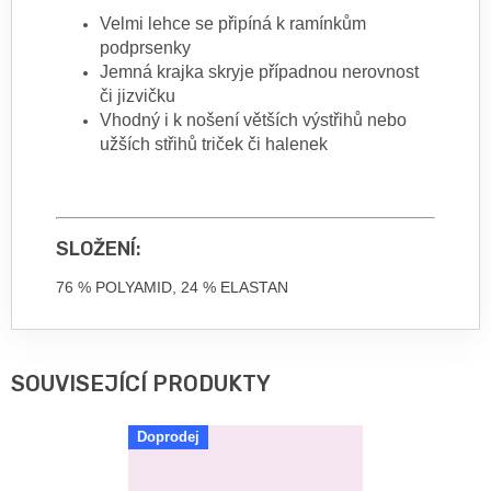
Velmi lehce se připíná k ramínkům
podprsenky
Jemná krajka skryje případnou nerovnost
či jizvičku
Vhodný i k nošení větších výstřihů nebo
užších střihů triček či halenek
SLOŽENÍ:
76 % POLYAMID, 24 % ELASTAN
SOUVISEJÍCÍ PRODUKTY
Doprodej