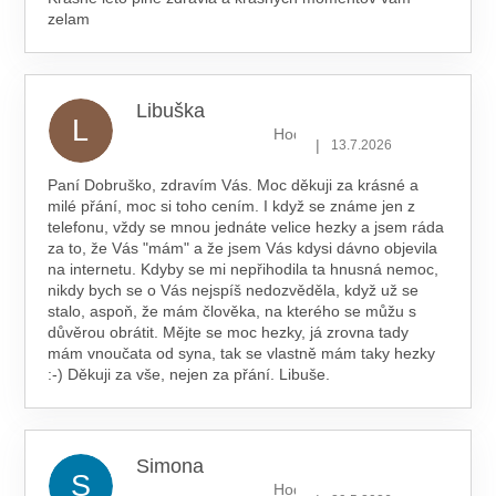
zelam
Libuška
L
Hodnocení obchodu je 5 z 5 hv
|
13.7.2026
Paní Dobruško, zdravím Vás. Moc děkuji za krásné a
milé přání, moc si toho cením. I když se známe jen z
telefonu, vždy se mnou jednáte velice hezky a jsem ráda
za to, že Vás "mám" a že jsem Vás kdysi dávno objevila
na internetu. Kdyby se mi nepřihodila ta hnusná nemoc,
nikdy bych se o Vás nejspíš nedozvěděla, když už se
stalo, aspoň, že mám člověka, na kterého se můžu s
důvěrou obrátit. Mějte se moc hezky, já zrovna tady
mám vnoučata od syna, tak se vlastně mám taky hezky
:-) Děkuji za vše, nejen za přání. Libuše.
Simona
S
Hodnocení obchodu je 5 z 5 hv