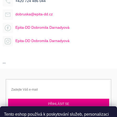
+420 724 486 044
dobruska@epita-dd.cz
Epita-DD Dobromila Darnadyová
Epita-DD Dobromila Darnadyová
---
PŘIHLÁSIT SE
Tento eshop používá k poskytování služeb, personalizaci