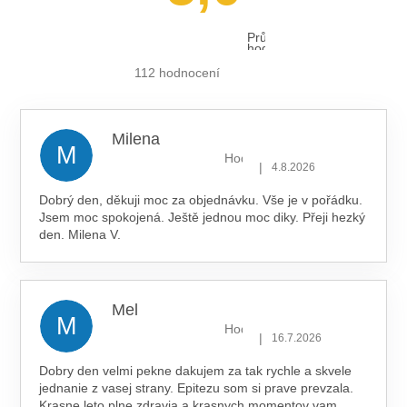
Průměrné
hodnocení
obchodu
je
112 hodnocení
5,0
z 5
hvězdiček.
Milena
M
Hodnocení obchodu je 5 z 5 hv
|
4.8.2026
Dobrý den, děkuji moc za objednávku. Vše je v pořádku.
Jsem moc spokojená. Ještě jednou moc diky. Přeji hezký
den. Milena V.
Mel
M
Hodnocení obchodu je 5 z 5 hv
|
16.7.2026
Dobry den velmi pekne dakujem za tak rychle a skvele
jednanie z vasej strany. Epitezu som si prave prevzala.
Krasne leto plne zdravia a krasnych momentov vam