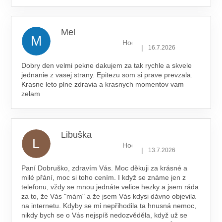
Mel
M
Hodnocení obchodu je 5 z 5 hv
|
16.7.2026
Dobry den velmi pekne dakujem za tak rychle a skvele
jednanie z vasej strany. Epitezu som si prave prevzala.
Krasne leto plne zdravia a krasnych momentov vam
zelam
Libuška
L
Hodnocení obchodu je 5 z 5 hv
|
13.7.2026
Paní Dobruško, zdravím Vás. Moc děkuji za krásné a
milé přání, moc si toho cením. I když se známe jen z
telefonu, vždy se mnou jednáte velice hezky a jsem ráda
za to, že Vás "mám" a že jsem Vás kdysi dávno objevila
na internetu. Kdyby se mi nepřihodila ta hnusná nemoc,
nikdy bych se o Vás nejspíš nedozvěděla, když už se