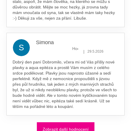
stalo, aspoň, že mám člověka, na kterého se můžu s
důvěrou obrátit. Mějte se moc hezky, já zrovna tady
mám vnoučata od syna, tak se vlastně mám taky hezky
:-) Děkuji za vše, nejen za přání. Libuše.
Simona
S
Hodnocení obchodu je 5 z 5 hv
|
29.5.2026
Dobrý den paní Dobromilo, včera mi od Vás přišly nové
plavky a aqua epitéza a prostě Vám musím z celého
srdce poděkovat. Plavky jsou naprosto úžasné a sedí
perfektně. Když mě z nemocnice propouštěli s jizvou
přes půl hrudníku, tak jeden z mých marnivých strachů
byl, že už si nikdy neobléknu plavky, protože ve všech to
bude hodně vidět. Ale v tomto novém kytičkovaném topu
není vidět vůbec nic, epitéza také sedí krásně. Už se
těším na pořádné léto a koupání.
Zobrazit další hodnocení