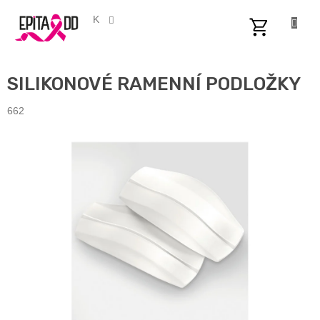
Přejít
na
CZK
obsah
NÁKUPNÍ
KOŠÍK
SILIKONOVÉ RAMENNÍ PODLOŽKY
662