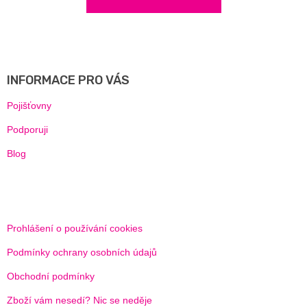
Z
Á
P
A
INFORMACE PRO VÁS
T
Í
Pojišťovny
Podporuji
Blog
Prohlášení o používání cookies
Podmínky ochrany osobních údajů
Obchodní podmínky
Zboží vám nesedí? Nic se neděje