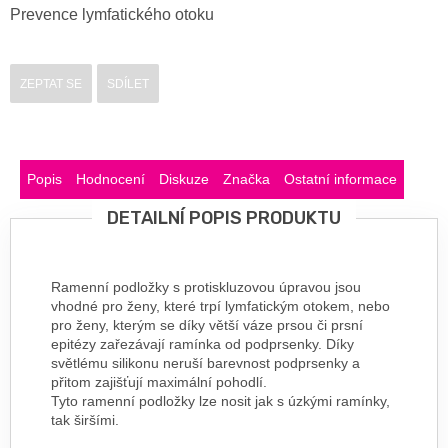
Prevence lymfatického otoku
ZEPTAT SE
SDÍLET
Popis
Hodnocení
Diskuze
Značka
Ostatní informace
DETAILNÍ POPIS PRODUKTU
Ramenní podložky s protiskluzovou úpravou jsou
vhodné pro ženy, které trpí lymfatickým otokem, nebo
pro ženy, kterým se díky větší váze prsou či prsní
epitézy zařezávají ramínka od podprsenky. Díky
světlému silikonu neruší barevnost podprsenky a
přitom zajišťují maximální pohodlí.
Tyto ramenní podložky lze nosit jak s úzkými ramínky,
tak širšími.