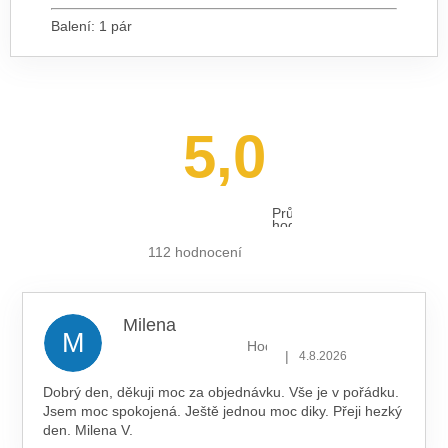
Balení: 1 pár
5,0
Průměrné
hodnocení
obchodu
je
112 hodnocení
5,0
z 5
hvězdiček.
Milena
M
Hodnocení obchodu je 5 z 5 hv
|
4.8.2026
Dobrý den, děkuji moc za objednávku. Vše je v pořádku.
Jsem moc spokojená. Ještě jednou moc diky. Přeji hezký
den. Milena V.