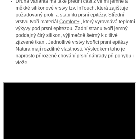
Druhá varianta má také přední část z velmi jemné a
měkké silikonové vrstvy tzv. InTouch, která zajišťuje
požadovaný profil a stabilitu prsní epitézy. Střední
vrstvu tvoří materiál
Comfort+
, který vyrovnává teplotní
výkyvy pod prsní epitézou. Zadní stranu tvoří jemný
poddajný čirý silikon, výjimečně šetrný k citlivé
zjizvené tkáni. Jednotlivé vrstvy tvořící prsní epitézy
Natura mají rozdílné vlastnosti. Výsledkem toho je
naprosto přirozené chování prsní náhrady při pohybu i
vleže.