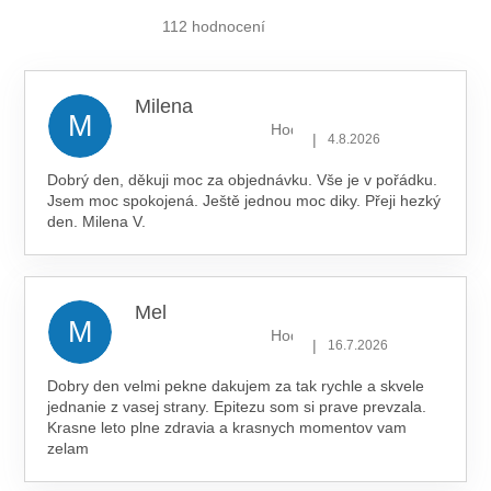
obchodu
je
112 hodnocení
5,0
z 5
hvězdiček.
Milena
M
Hodnocení obchodu je 5 z 5 hv
|
4.8.2026
Dobrý den, děkuji moc za objednávku. Vše je v pořádku.
Jsem moc spokojená. Ještě jednou moc diky. Přeji hezký
den. Milena V.
Mel
M
Hodnocení obchodu je 5 z 5 hv
|
16.7.2026
Dobry den velmi pekne dakujem za tak rychle a skvele
jednanie z vasej strany. Epitezu som si prave prevzala.
Krasne leto plne zdravia a krasnych momentov vam
zelam