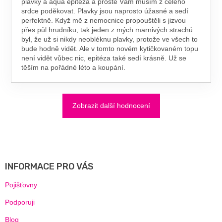
plavky a aqua epitéza a prostě Vám musím z celého
srdce poděkovat. Plavky jsou naprosto úžasné a sedí
perfektně. Když mě z nemocnice propouštěli s jizvou
přes půl hrudníku, tak jeden z mých marnivých strachů
byl, že už si nikdy neobléknu plavky, protože ve všech to
bude hodně vidět. Ale v tomto novém kytičkovaném topu
není vidět vůbec nic, epitéza také sedí krásně. Už se
těším na pořádné léto a koupání.
Zobrazit další hodnocení
Z
Á
P
A
INFORMACE PRO VÁS
T
Í
Pojišťovny
Podporuji
Blog