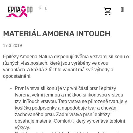
Přejít
na
CZK
obsah
NÁKUPNÍ
KOŠÍK
MATERIÁL AMOENA INTOUCH
17.3.2019
Epitézy Amoena Natura disponují dvěma vrstvami silikonu o
různých vlastnostech, které jsou vyráběny ve dvou
variantách. A každá z těchto variant má své výhody a
opodstatnění.
První vrstva silikonu je v první části prsní epitézy
tvořena velmi jemnou a měkkou silikonovou vrstvou
tzv. InTouch vrstvou. Tato vrstva se přirozeně tvaruje v
košíčku podprsenky a napodobuje tvar a chování
zachovaného prsu. Zadní vrstva prsní epitézy
obsahuje materiál
Comfort+
, který vyrovnává teplotní
výkyvy.