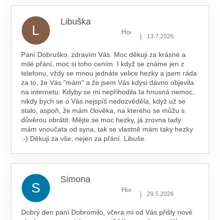
Libuška
L
Hodnocení obchodu je 5 z 5 hv
|
13.7.2026
Paní Dobruško, zdravím Vás. Moc děkuji za krásné a
milé přání, moc si toho cením. I když se známe jen z
telefonu, vždy se mnou jednáte velice hezky a jsem ráda
za to, že Vás "mám" a že jsem Vás kdysi dávno objevila
na internetu. Kdyby se mi nepřihodila ta hnusná nemoc,
nikdy bych se o Vás nejspíš nedozvěděla, když už se
stalo, aspoň, že mám člověka, na kterého se můžu s
důvěrou obrátit. Mějte se moc hezky, já zrovna tady
mám vnoučata od syna, tak se vlastně mám taky hezky
:-) Děkuji za vše, nejen za přání. Libuše.
Simona
S
Hodnocení obchodu je 5 z 5 hv
|
29.5.2026
Dobrý den paní Dobromilo, včera mi od Vás přišly nové