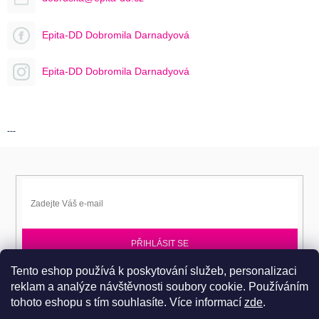
Epita-DD Dobromila Darnadyová
Epita-DD Dobromila Darnadyová
---
PŘIHLÁSIT SE
Tento eshop používá k poskytování služeb, personalizaci
Přihlaste se k EPITA-DD a získávejte novinky jako první.
reklam a analýze návštěvnosti soubory cookie. Používáním
tohoto eshopu s tím souhlasíte.
Více informací
zde
.