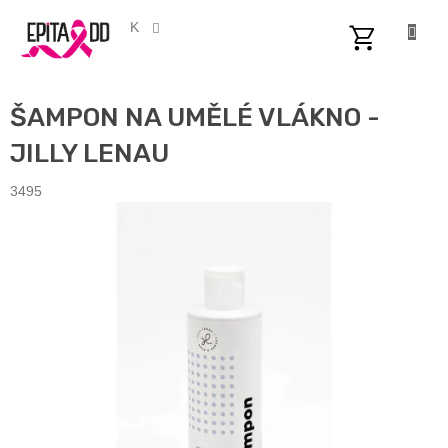
Přejít
na
CZK
obsah
NÁKUPNÍ
KOŠÍK
ŠAMPON NA UMĚLÉ VLÁKNO -
JILLY LENAU
3495