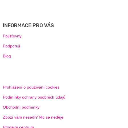
Z
Á
P
A
INFORMACE PRO VÁS
T
Í
Pojišťovny
Podporuji
Blog
Prohlášení o používání cookies
Podmínky ochrany osobních údajů
Obchodní podmínky
Zboží vám nesedí? Nic se neděje
Prodejní centrum