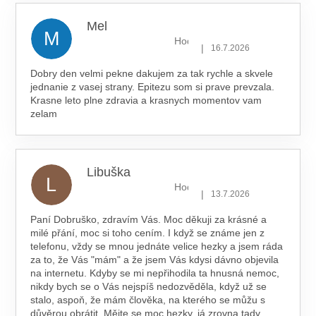
Mel
M
Hodnocení obchodu je 5 z 5 hv
|
16.7.2026
Dobry den velmi pekne dakujem za tak rychle a skvele
jednanie z vasej strany. Epitezu som si prave prevzala.
Krasne leto plne zdravia a krasnych momentov vam
zelam
Libuška
L
Hodnocení obchodu je 5 z 5 hv
|
13.7.2026
Paní Dobruško, zdravím Vás. Moc děkuji za krásné a
milé přání, moc si toho cením. I když se známe jen z
telefonu, vždy se mnou jednáte velice hezky a jsem ráda
za to, že Vás "mám" a že jsem Vás kdysi dávno objevila
na internetu. Kdyby se mi nepřihodila ta hnusná nemoc,
nikdy bych se o Vás nejspíš nedozvěděla, když už se
stalo, aspoň, že mám člověka, na kterého se můžu s
důvěrou obrátit. Mějte se moc hezky, já zrovna tady