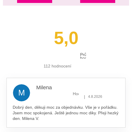
5,0
Průměrné
hodnocení
obchodu
je
112 hodnocení
5,0
z 5
hvězdiček.
Milena
M
Hodnocení obchodu je 5 z 5 hv
|
4.8.2026
Dobrý den, děkuji moc za objednávku. Vše je v pořádku.
Jsem moc spokojená. Ještě jednou moc diky. Přeji hezký
den. Milena V.