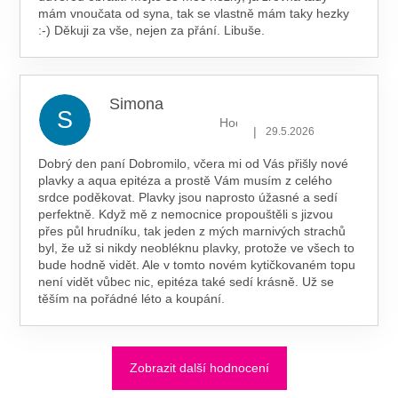
mám vnoučata od syna, tak se vlastně mám taky hezky
:-) Děkuji za vše, nejen za přání. Libuše.
Simona
S
Hodnocení obchodu je 5 z 5 hv
|
29.5.2026
Dobrý den paní Dobromilo, včera mi od Vás přišly nové
plavky a aqua epitéza a prostě Vám musím z celého
srdce poděkovat. Plavky jsou naprosto úžasné a sedí
perfektně. Když mě z nemocnice propouštěli s jizvou
přes půl hrudníku, tak jeden z mých marnivých strachů
byl, že už si nikdy neobléknu plavky, protože ve všech to
bude hodně vidět. Ale v tomto novém kytičkovaném topu
není vidět vůbec nic, epitéza také sedí krásně. Už se
těším na pořádné léto a koupání.
Zobrazit další hodnocení