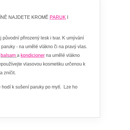
LÍNĚ NAJDETE KROMĚ
PARUK
I
j původní přirozený lesk i tvar. K umývání
 paruky - na umělé vlákno či na pravý vlas.
balsam
a
kondicioner
na umělé vlákno
epoužívejte vlasovou kosmetiku určenou k
 zničit.
le hodí k sušení paruky po mytí. Lze ho