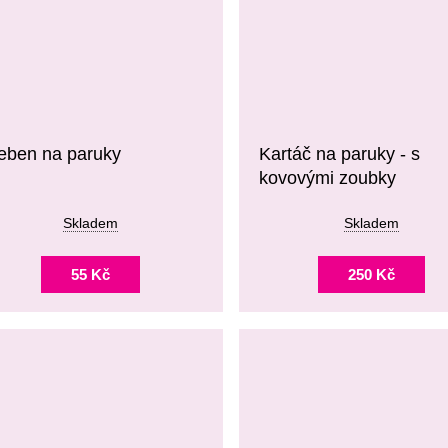
eben na paruky
Kartáč na paruky - s
kovovými zoubky
Skladem
Skladem
55 Kč
250 Kč