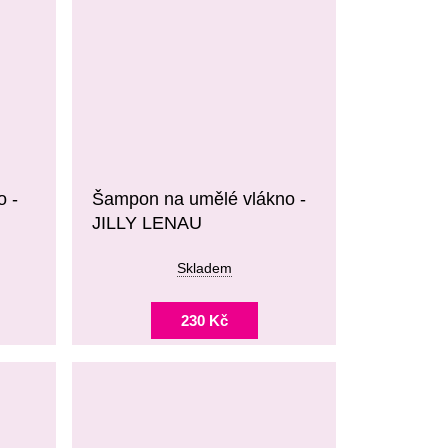
o -
Šampon na umělé vlákno -
JILLY LENAU
Skladem
230 Kč