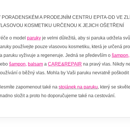
A
V
C
Á
Í
N
P
Í
V PORADENSKÉM A PRODEJNÍM CENTRU EPITA-DD VE Z
R
VLASOVOU KOSMETIKU URČENOU K JEJICH OŠETŘENÍ
V
K
éče o model
paruky
je velmi důležitá, aby si paruka udržela svů
Y
V
aruky používejte pouze vlasovou kosmetiku, která je určená pro
Ý
a paruku vyživuje a regeneruje.
Jedná se především o
šampon
,
P
I
nebo
šampon
,
balsam
a
CARE&REPAIR
na
pravý vlas. Nikdy n
S
U
oužívání o běžný vlas. Mohla by Vaši paruku nevratně poškodit a
esmíte zapomenout také na
stojánek na paruku
, který se skvě
nadno složit a proto ho doporučujeme také na cestování.