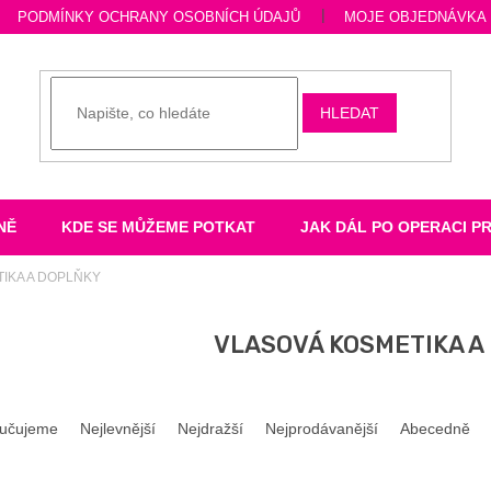
PODMÍNKY OCHRANY OSOBNÍCH ÚDAJŮ
MOJE OBJEDNÁVKA
HLEDAT
NĚ
KDE SE MŮŽEME POTKAT
JAK DÁL PO OPERACI P
IKA A DOPLŇKY
VLASOVÁ KOSMETIKA A
učujeme
Nejlevnější
Nejdražší
Nejprodávanější
Abecedně