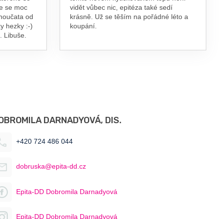
te se moc
vidět vůbec nic, epitéza také sedí
vnoučata od
krásně. Už se těším na pořádné léto a
y hezky :-)
koupání.
. Libuše.
OBROMILA DARNADYOVÁ, DIS.
+420 724 486 044
dobruska@epita-dd.cz
Epita-DD Dobromila Darnadyová
Epita-DD Dobromila Darnadyová