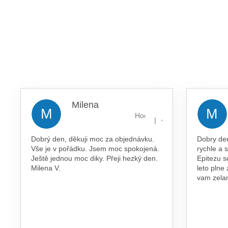
Milena
M
M
Hodnocení obchodu je 5 z 5 
|
4.8.2026
Dobrý den, děkuji moc za objednávku.
Dobry de
Vše je v pořádku. Jsem moc spokojená.
rychle a 
Ještě jednou moc diky. Přeji hezký den.
Epitezu s
Milena V.
leto plne
vam zel