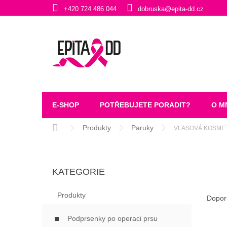
Přejít
+420 724 486 044
dobruska@epita-dd.cz
na
obsah
E-SHOP
POTŘEBUJETE PORADIT?
O M
Domů
Produkty
Paruky
VLASOVÁ KOSMET
P
O
Přeskočit
S
KATEGORIE
kategorie
T
Ř
R
Produkty
A
A
Dopor
Z
N
E
Podprsenky po operaci prsu
N