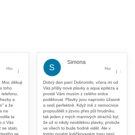
Simona
S
Hodnocení obchodu je 5 z 5 hvězdiček.
Hodnocení obcho
|
|
13.7.2026
29.5.202
 Moc děkuji
Dobrý den paní Dobromilo, včera mi od
si toho
Vás přišly nové plavky a aqua epitéza a
 telefonu,
prostě Vám musím z celého srdce
 hezky a
poděkovat. Plavky jsou naprosto úžasné
m" a že
a sedí perfektně. Když mě z nemocnice
a na
propouštěli s jizvou přes půl hrudníku,
odila ta
tak jeden z mých marnivých strachů byl,
e o Vás
že už si nikdy neobléknu plavky, protože
 se stalo,
ve všech to bude hodně vidět. Ale v
kterého se
tomto novém kytičkovaném topu není