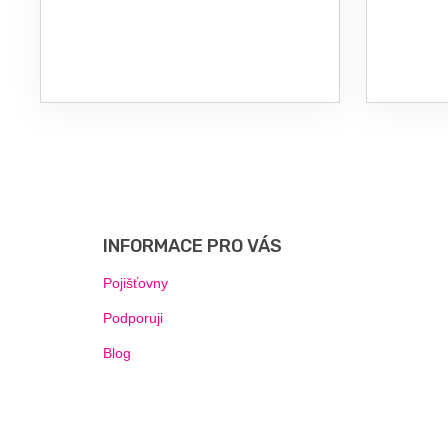
Z
Á
P
INFORMACE PRO VÁS
A
T
Pojišťovny
Í
Podporuji
Blog