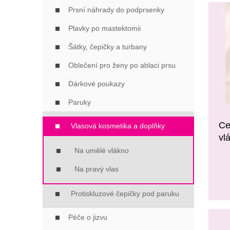
V
N
Í
Prsní náhrady do podprsenky
Ý
Í
P
P
P
A
Plavky po mastektomii
I
R
N
S
Šátky, čepičky a turbany
O
E
P
D
L
Oblečení pro ženy po ablaci prsu
R
U
O
K
Dárkové poukazy
D
T
Paruky
U
Ů
K
Ce
T
Vlasová kosmetika a doplňky
Ů
vl
Na umělé vlákno
Na pravý vlas
Protiskluzové čepičky pod paruku
Péče o jizvu