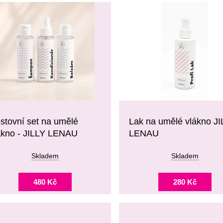
stovní set na umělé
Lak na umělé vlákno J
ákno - JILLY LENAU
LENAU
Skladem
Skladem
480 Kč
280 Kč