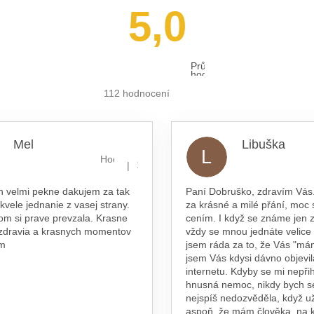
5,0
Průměrné
hodnocení
obchodu
je
112 hodnocení
5,0
z 5
hvězdiček.
Mel
Libuška
L
hvězdiček.
Hodnocení obchodu je 5 z 5 hvězdiček.
|
16.7.2026
n velmi pekne dakujem za tak
Paní Dobruško, zdravím Vás.
skvele jednanie z vasej strany.
za krásné a milé přání, moc 
om si prave prevzala. Krasne
cením. I když se známe jen z
 zdravia a krasnych momentov
vždy se mnou jednáte velice
am
jsem ráda za to, že Vás "má
jsem Vás kdysi dávno objevil
internetu. Kdyby se mi nepřih
hnusná nemoc, nikdy bych s
nejspíš nedozvěděla, když už
aspoň, že mám člověka, na 