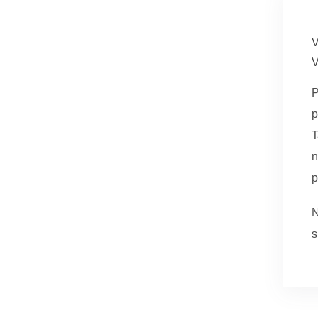
P
p
T
p
N
s