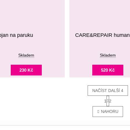
ojan na paruku
CARE&REPAIR human 
Skladem
Skladem
230 Kč
520 Kč
NAČÍST DALŠÍ 4
S
1
2
O
T
R
V
NAHORU
Á
L
N
Á
K
D
O