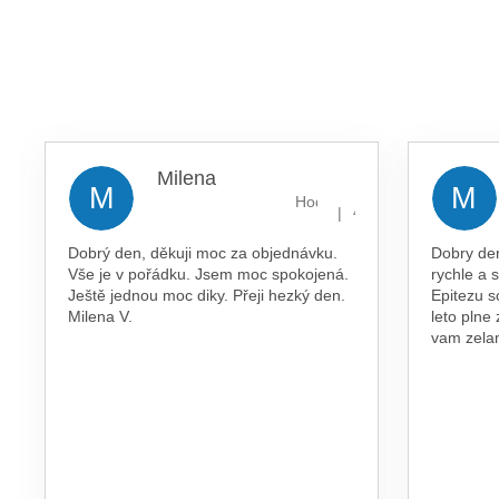
Milena
M
M
Hodnocení obchodu je 5 z 5 
|
4.8.2026
Dobrý den, děkuji moc za objednávku.
Dobry de
Vše je v pořádku. Jsem moc spokojená.
rychle a 
Ještě jednou moc diky. Přeji hezký den.
Epitezu s
Milena V.
leto plne
vam zel