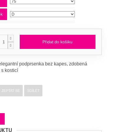
d
ek
Přidat do košíku
legantní podprsenka bez kapes, zdobená
 s kosticí
ZEPTAT SE
SDÍLET
UKTU