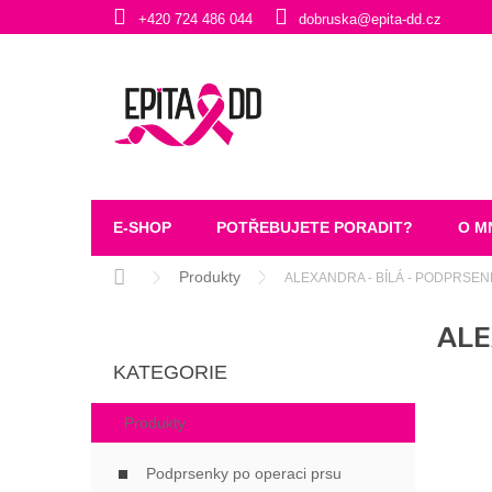
Přejít
+420 724 486 044
dobruska@epita-dd.cz
na
obsah
E-SHOP
POTŘEBUJETE PORADIT?
O M
Domů
Produkty
ALEXANDRA - BÍLÁ - PODPRSE
P
ALE
O
Přeskočit
S
KATEGORIE
kategorie
T
R
Produkty
A
N
Podprsenky po operaci prsu
N