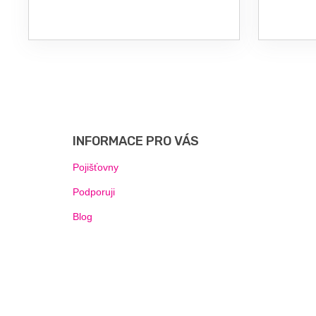
Z
Á
P
INFORMACE PRO VÁS
A
T
Pojišťovny
Í
Podporuji
Blog