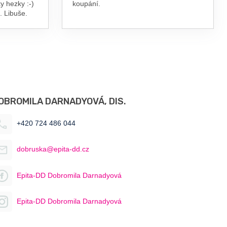
y hezky :-)
koupání.
. Libuše.
OBROMILA DARNADYOVÁ, DIS.
+420 724 486 044
dobruska@epita-dd.cz
Epita-DD Dobromila Darnadyová
Epita-DD Dobromila Darnadyová