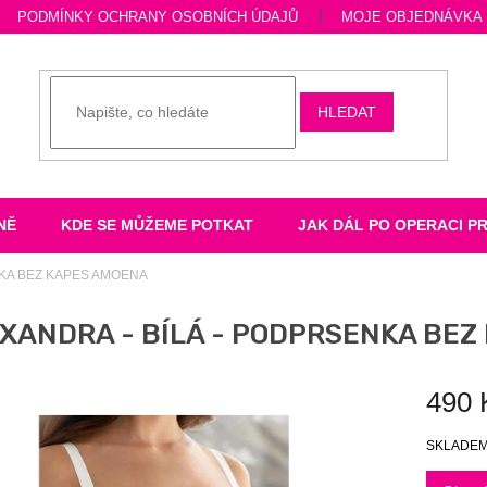
PODMÍNKY OCHRANY OSOBNÍCH ÚDAJŮ
MOJE OBJEDNÁVKA
HLEDAT
NĚ
KDE SE MŮŽEME POTKAT
JAK DÁL PO OPERACI P
NKA BEZ KAPES AMOENA
XANDRA - BÍLÁ - PODPRSENKA BEZ
490 
Měrná
SKLADE
cena: