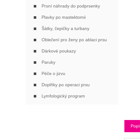
Í
Prsní náhrady do podprsenky
P
A
Plavky po mastektomii
N
Šátky, čepičky a turbany
E
L
Oblečení pro ženy po ablaci prsu
Dárkové poukazy
Paruky
Péče o jizvu
Doplňky po operaci prsu
Lymfologický program
Popi