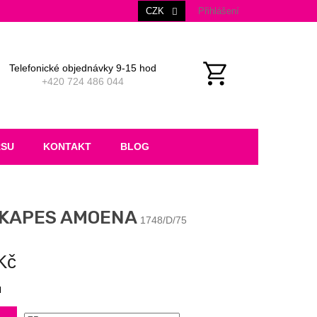
CZK
Přihlášení
Telefonické objednávky 9-15 hod
+420 724 486 044
NÁKUPNÍ
KOŠÍK
RSU
KONTAKT
BLOG
 KAPES AMOENA
1748/D/75
Kč
M