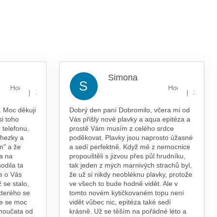
Simona
S
Hodnocení obchodu je 5 z 5 hvězdiček.
Hodnocení obcho
|
|
13.7.2026
29.5.202
 Moc děkuji
Dobrý den paní Dobromilo, včera mi od
si toho
Vás přišly nové plavky a aqua epitéza a
 telefonu,
prostě Vám musím z celého srdce
 hezky a
poděkovat. Plavky jsou naprosto úžasné
m" a že
a sedí perfektně. Když mě z nemocnice
a na
propouštěli s jizvou přes půl hrudníku,
odila ta
tak jeden z mých marnivých strachů byl,
e o Vás
že už si nikdy neobléknu plavky, protože
 se stalo,
ve všech to bude hodně vidět. Ale v
kterého se
tomto novém kytičkovaném topu není
te se moc
vidět vůbec nic, epitéza také sedí
vnoučata od
krásně. Už se těším na pořádné léto a