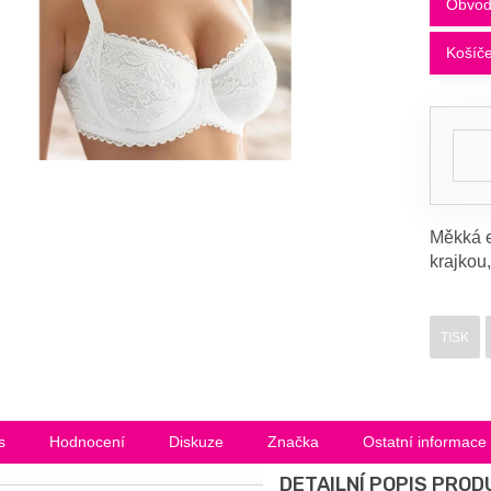
Obvo
Košíč
Měkká e
krajkou,
TISK
s
Hodnocení
Diskuze
Značka
Ostatní informace
DETAILNÍ POPIS PROD