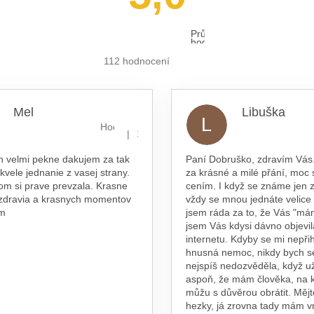
Průměrné
hodnocení
obchodu
je
112 hodnocení
5,0
z 5
hvězdiček.
Mel
Libuška
L
hvězdiček.
Hodnocení obchodu je 5 z 5 hvězdiček.
|
16.7.2026
n velmi pekne dakujem za tak
Paní Dobruško, zdravím Vás.
skvele jednanie z vasej strany.
za krásné a milé přání, moc 
om si prave prevzala. Krasne
cením. I když se známe jen z
 zdravia a krasnych momentov
vždy se mnou jednáte velice
am
jsem ráda za to, že Vás "má
jsem Vás kdysi dávno objevil
internetu. Kdyby se mi nepřih
hnusná nemoc, nikdy bych s
nejspíš nedozvěděla, když už
aspoň, že mám člověka, na 
můžu s důvěrou obrátit. Měj
hezky, já zrovna tady mám 