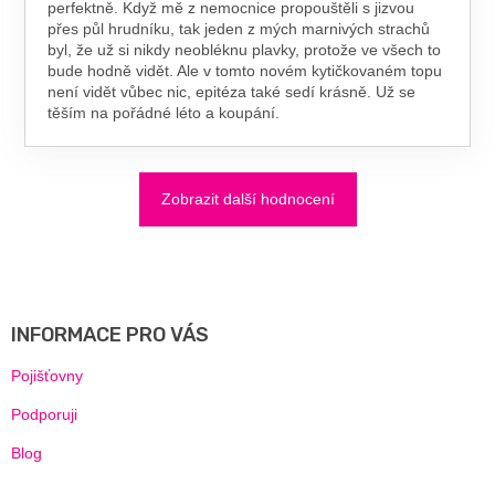
perfektně. Když mě z nemocnice propouštěli s jizvou
přes půl hrudníku, tak jeden z mých marnivých strachů
byl, že už si nikdy neobléknu plavky, protože ve všech to
bude hodně vidět. Ale v tomto novém kytičkovaném topu
není vidět vůbec nic, epitéza také sedí krásně. Už se
těším na pořádné léto a koupání.
Zobrazit další hodnocení
Z
Á
P
A
INFORMACE PRO VÁS
T
Í
Pojišťovny
Podporuji
Blog