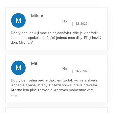
z 5
hvězdiček.
Milena
M
Hodnocení obchodu je 5 z 5 hv
|
4.8.2026
Dobrý den, děkuji moc za objednávku. Vše je v pořádku.
Jsem moc spokojená. Ještě jednou moc diky. Přeji hezký
den. Milena V.
Mel
M
Hodnocení obchodu je 5 z 5 hv
|
16.7.2026
Dobry den velmi pekne dakujem za tak rychle a skvele
jednanie z vasej strany. Epitezu som si prave prevzala.
Krasne leto plne zdravia a krasnych momentov vam
zelam