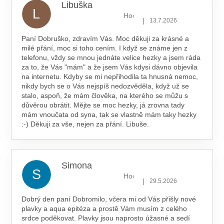
Libuška
L
Hodnocení obchodu je 5 z 5 hv
|
13.7.2026
Paní Dobruško, zdravím Vás. Moc děkuji za krásné a
milé přání, moc si toho cením. I když se známe jen z
telefonu, vždy se mnou jednáte velice hezky a jsem ráda
za to, že Vás "mám" a že jsem Vás kdysi dávno objevila
na internetu. Kdyby se mi nepřihodila ta hnusná nemoc,
nikdy bych se o Vás nejspíš nedozvěděla, když už se
stalo, aspoň, že mám člověka, na kterého se můžu s
důvěrou obrátit. Mějte se moc hezky, já zrovna tady
mám vnoučata od syna, tak se vlastně mám taky hezky
:-) Děkuji za vše, nejen za přání. Libuše.
Simona
S
Hodnocení obchodu je 5 z 5 hv
|
29.5.2026
Dobrý den paní Dobromilo, včera mi od Vás přišly nové
plavky a aqua epitéza a prostě Vám musím z celého
srdce poděkovat. Plavky jsou naprosto úžasné a sedí