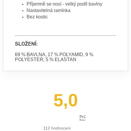
Příjemně se nosí - velký podíl bavlny
Nastavitelná ramínka
Bez kostic
SLOŽENÍ:
69 % BAVLNA, 17 % POLYAMID, 9 %
POLYESTER, 5 % ELASTAN
5,0
Průměrné
hodnocení
obchodu
je
112 hodnocení
5,0