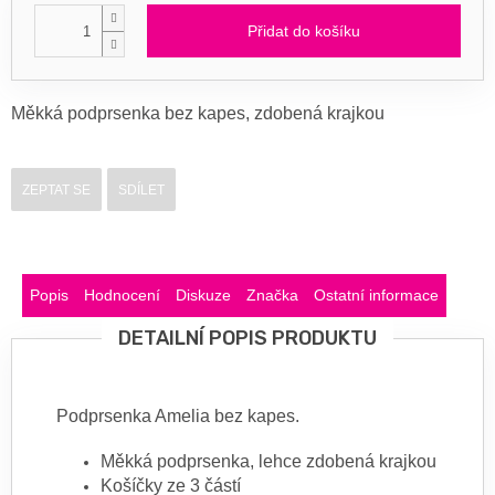
Přidat do košíku
Měkká podprsenka bez kapes, zdobená krajkou
ZEPTAT SE
SDÍLET
Popis
Hodnocení
Diskuze
Značka
Ostatní informace
DETAILNÍ POPIS PRODUKTU
Podprsenka Amelia bez kapes.
Měkká podprsenka, lehce zdobená krajkou
Košíčky ze 3 částí