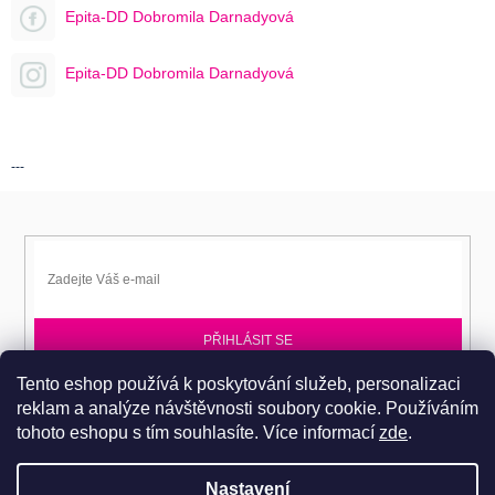
Epita-DD Dobromila Darnadyová
Epita-DD Dobromila Darnadyová
---
PŘIHLÁSIT SE
Tento eshop používá k poskytování služeb, personalizaci
Přihlaste se k EPITA-DD a získávejte novinky jako první.
reklam a analýze návštěvnosti soubory cookie. Používáním
tohoto eshopu s tím souhlasíte.
Více informací
zde
.
Nastavení