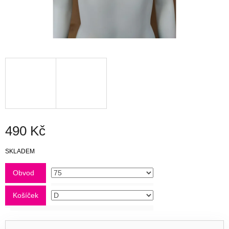
490 Kč
Měrná
SKLADEM
cena:
Obvod
Košíček