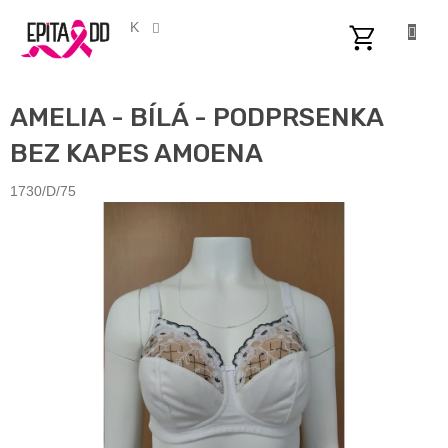
Přejít
na
CZK
obsah
NÁKUPNÍ
KOŠÍK
AMELIA - BÍLÁ - PODPRSENKA
BEZ KAPES AMOENA
1730/D/75