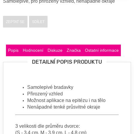
Samolepivé, pro přirozený vzhled, nenápadné okraje
ZEPTAT SE
SDÍLET
Popis
Hodnocení
Diskuze
Značka
Ostatní informace
DETAILNÍ POPIS PRODUKTU
Samolepivé bradavky
Přirozený vzhled
Možnost aplikace na epitézu i na tělo
Nenápadné tenké průsvitné okraje
3 velikosti dle průměru dvorce:
(S - 3,4 cm, M - 3,9 cm, L - 4,8 cm)