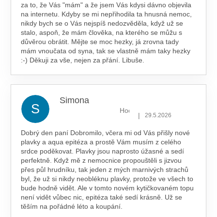
za to, že Vás "mám" a že jsem Vás kdysi dávno objevila
na internetu. Kdyby se mi nepřihodila ta hnusná nemoc,
nikdy bych se o Vás nejspíš nedozvěděla, když už se
stalo, aspoň, že mám člověka, na kterého se můžu s
důvěrou obrátit. Mějte se moc hezky, já zrovna tady
mám vnoučata od syna, tak se vlastně mám taky hezky
:-) Děkuji za vše, nejen za přání. Libuše.
Simona
S
Hodnocení obchodu je 5 z 5 hv
|
29.5.2026
Dobrý den paní Dobromilo, včera mi od Vás přišly nové
plavky a aqua epitéza a prostě Vám musím z celého
srdce poděkovat. Plavky jsou naprosto úžasné a sedí
perfektně. Když mě z nemocnice propouštěli s jizvou
přes půl hrudníku, tak jeden z mých marnivých strachů
byl, že už si nikdy neobléknu plavky, protože ve všech to
bude hodně vidět. Ale v tomto novém kytičkovaném topu
není vidět vůbec nic, epitéza také sedí krásně. Už se
těším na pořádné léto a koupání.