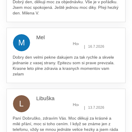
Dobrý den, děkuji moc za objednávku. Vše je v pořádku.
Jsem moc spokojená. Ještě jednou moc diky. Přeji hezký
den. Milena V.
Mel
M
Hodnocení obchodu je 5 z 5 hv
|
16.7.2026
Dobry den velmi pekne dakujem za tak rychle a skvele
jednanie z vasej strany. Epitezu som si prave prevzala.
Krasne leto plne zdravia a krasnych momentov vam
zelam
Libuška
L
Hodnocení obchodu je 5 z 5 hv
|
13.7.2026
Paní Dobruško, zdravím Vás. Moc děkuji za krásné a
milé přání, moc si toho cením. I když se známe jen z
telefonu, vždy se mnou jednáte velice hezky a jsem ráda