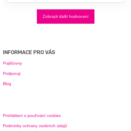
Zobrazit další hodnocení
Z
Á
P
A
INFORMACE PRO VÁS
T
Í
Pojišťovny
Podporuji
Blog
Prohlášení o používání cookies
Podmínky ochrany osobních údajů