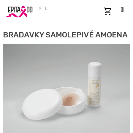
Přejít
na
CZK
obsah
NÁKUPNÍ
KOŠÍK
BRADAVKY SAMOLEPIVÉ AMOENA