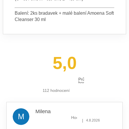
Balení: 2ks bradavek + malé balení Amoena Soft
Cleanser 30 ml
5,0
Průměrné
hodnocení
obchodu
je
112 hodnocení
5,0
z 5
hvězdiček.
Milena
M
Hodnocení obchodu je 5 z 5 hv
|
4.8.2026