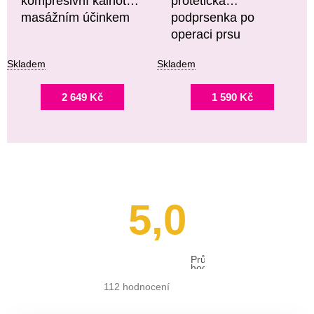
kompresivní kalhoty s
protetická
masážním účinkem
podprsenka po
operaci prsu
Skladem
Skladem
2 649 Kč
1 590 Kč
5,0
Průměrné
hodnocení
obchodu
je
112 hodnocení
5,0
z 5
hvězdiček.