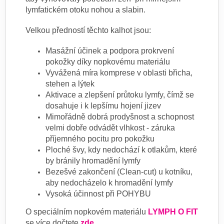
lymfatickém otoku nohou a slabin.
Velkou předností těchto kalhot jsou:
Masážní účinek a podpora prokrvení
pokožky díky nopkovému materiálu
Vyvážená míra komprese v oblasti břicha,
stehen a lýtek
Aktivace a zlepšení průtoku lymfy, čímž se
dosahuje i k lepšímu hojení jizev
Mimořádně dobrá prodyšnost a schopnost
velmi dobře odvádět vlhkost - záruka
příjemného pocitu pro pokožku
Ploché švy, kdy nedochází k otlakům, které
by bránily hromadění lymfy
Bezešvé zakončení (Clean-cut) u kotníku,
aby nedocházelo k hromadění lymfy
Vysoká účinnost při POHYBU
O speciálním nopkovém materiálu
LYMPH O FIT
se více dočtete
zde
.