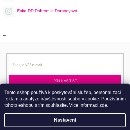
Epita-DD Dobromila Darnadyová
---
PŘIHLÁSIT SE
Tento eshop používá k poskytování služeb, personalizaci
Přihlaste se k EPITA-DD a získávejte novinky jako první.
reklam a analýze návštěvnosti soubory cookie. Používáním
tohoto eshopu s tím souhlasíte.
Více informací
zde
.
Nastavení