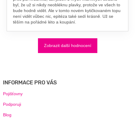
byl, že už si nikdy neobléknu plavky, protože ve všech to
bude hodně vidět. Ale v tomto novém kytičkovaném topu
není vidět vůbec nic, epitéza také sedí krásně. Už se
těším na pořádné léto a koupání.
Zobrazit další hodnocení
Z
Á
P
A
INFORMACE PRO VÁS
T
Í
Pojišťovny
Podporuji
Blog