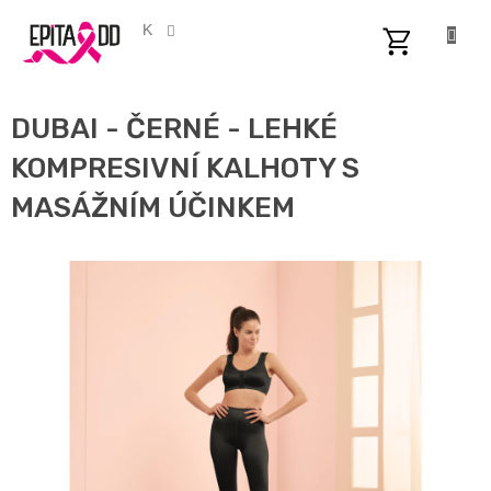
Přejít
na
CZK
obsah
NÁKUPNÍ
KOŠÍK
DUBAI - ČERNÉ - LEHKÉ
KOMPRESIVNÍ KALHOTY S
MASÁŽNÍM ÚČINKEM