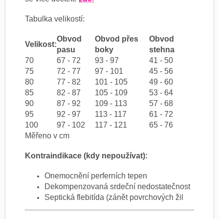
Tabulka velikostí:
Obvod
Obvod přes
Obvod
Velikost:
pasu
boky
stehna
70
67 - 72
93 - 97
41 - 50
75
72 - 77
97 - 101
45 - 56
80
77 - 82
101 - 105
49 - 60
85
82 - 87
105 - 109
53 - 64
90
87 - 92
109 - 113
57 - 68
95
92 - 97
113 - 117
61 - 72
100
97 - 102
117 - 121
65 - 76
Měřeno v cm
Kontraindikace (kdy nepoužívat):
Onemocnění perferních tepen
Dekompenzovaná srdeční nedostatečnost
Septická flebitída (zánět povrchových žil