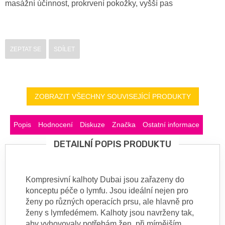
masážní účinnost, prokrvení pokožky, vyšší pas
ZEPTAT SE
SDÍLET
ZOBRAZIT VŠECHNY SOUVISEJÍCÍ PRODUKTY
Popis
Hodnocení
Diskuze
Značka
Ostatní informace
DETAILNÍ POPIS PRODUKTU
Kompresivní kalhoty Dubai jsou zařazeny do
konceptu péče o lymfu. Jsou ideální nejen pro
ženy po různých operacích prsu, ale hlavně pro
ženy s lymfedémem. Kalhoty jsou navrženy tak,
aby vyhovovaly potřebám žen při mírnějším