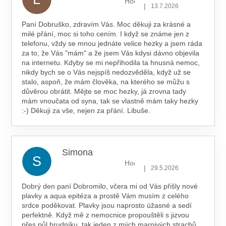
Hodnocení obchodu je 5 z 5 hv
|
13.7.2026
Paní Dobruško, zdravím Vás. Moc děkuji za krásné a
milé přání, moc si toho cením. I když se známe jen z
telefonu, vždy se mnou jednáte velice hezky a jsem ráda
za to, že Vás "mám" a že jsem Vás kdysi dávno objevila
na internetu. Kdyby se mi nepřihodila ta hnusná nemoc,
nikdy bych se o Vás nejspíš nedozvěděla, když už se
stalo, aspoň, že mám člověka, na kterého se můžu s
důvěrou obrátit. Mějte se moc hezky, já zrovna tady
mám vnoučata od syna, tak se vlastně mám taky hezky
:-) Děkuji za vše, nejen za přání. Libuše.
Simona
S
Hodnocení obchodu je 5 z 5 hv
|
29.5.2026
Dobrý den paní Dobromilo, včera mi od Vás přišly nové
plavky a aqua epitéza a prostě Vám musím z celého
srdce poděkovat. Plavky jsou naprosto úžasné a sedí
perfektně. Když mě z nemocnice propouštěli s jizvou
přes půl hrudníku, tak jeden z mých marnivých strachů