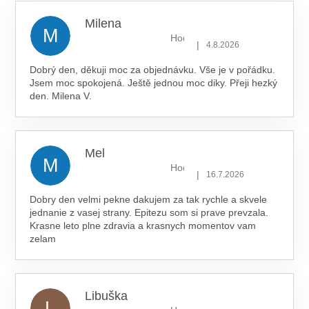
Milena
M
Hodnocení obchodu je 5 z 5 hv
|
4.8.2026
Dobrý den, děkuji moc za objednávku. Vše je v pořádku.
Jsem moc spokojená. Ještě jednou moc diky. Přeji hezký
den. Milena V.
Mel
M
Hodnocení obchodu je 5 z 5 hv
|
16.7.2026
Dobry den velmi pekne dakujem za tak rychle a skvele
jednanie z vasej strany. Epitezu som si prave prevzala.
Krasne leto plne zdravia a krasnych momentov vam
zelam
Libuška
L