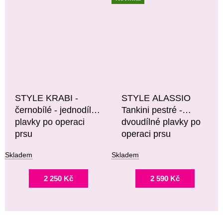
STYLE KRABI -
STYLE ALASSIO
černobílé - jednodílné
Tankini pestré -
plavky po operaci
dvoudílné plavky po
prsu
operaci prsu
Skladem
Skladem
2 250 Kč
2 590 Kč