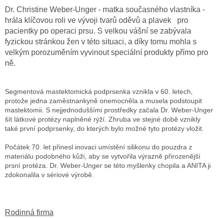
Dr. Christine Weber-Unger - matka současného vlastníka -
hrála klíčovou roli ve vývoji tvarů oděvů a plavek
pro
pacientky po operaci prsu. S velkou vášní se zabývala
fyzickou stránkou žen v této situaci, a díky tomu mohla s
velkým porozuměním vyvinout speciální produkty přímo pro
ně.
Segmentová mastektomická podprsenka vznikla v 60. letech,
protože jedna zaměstnankyně onemocněla a musela podstoupit
mastektomii. S nejjednoduššími prostředky začala Dr. Weber-Unger
šít látkové protézy naplněné rýží. Zhruba ve stejné době vznikly
také první podprsenky, do kterých bylo možné tyto protézy vložit.
Počátek 70. let přinesl inovaci umístění silikonu do pouzdra z
materiálu podobného kůži, aby se vytvořila výrazně přirozenější
prsní protéza. Dr. Weber-Unger se této myšlenky chopila a ANITA ji
zdokonalila v sériové výrobě.
Rodinná firma