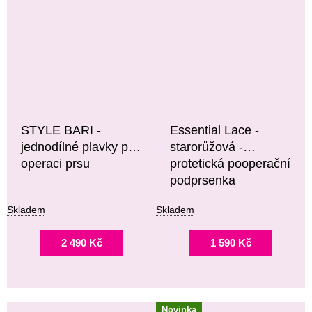
STYLE BARI -
Essential Lace -
jednodílné plavky po
starorůžová -
operaci prsu
protetická pooperační
podprsenka
Skladem
Skladem
2 490 Kč
1 590 Kč
Novinka