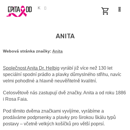
Přejít
na
CZK
obsah
NÁKUPNÍ
KOŠÍK
ANITA
Webová stránka značky:
Anita
Společnost Anita Dr. Helbig
vyrábí již více než 130 let
speciální spodní prádlo a plavky důmyslného střihu, navíc
velmi pohodlné a hlavně
neuvěřitelně kvalitní.
Celosvětově nás zastupují dvě značky. Anita a od roku 1886
i Rosa Faia.
Pod těmito dvěma značkami vyvíjíme, vyrábíme a
prodáváme podprsenky a plavky pro širokou škálu typů
postavy – včetně velkých košíčků pro větší
poprsí.