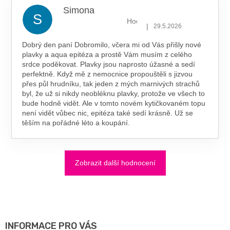
Simona
S
Hodnocení obchodu je 5 z 5 hv
|
29.5.2026
Dobrý den paní Dobromilo, včera mi od Vás přišly nové
plavky a aqua epitéza a prostě Vám musím z celého
srdce poděkovat. Plavky jsou naprosto úžasné a sedí
perfektně. Když mě z nemocnice propouštěli s jizvou
přes půl hrudníku, tak jeden z mých marnivých strachů
byl, že už si nikdy neobléknu plavky, protože ve všech to
bude hodně vidět. Ale v tomto novém kytičkovaném topu
není vidět vůbec nic, epitéza také sedí krásně. Už se
těším na pořádné léto a koupání.
Zobrazit další hodnocení
Z
Á
P
A
INFORMACE PRO VÁS
T