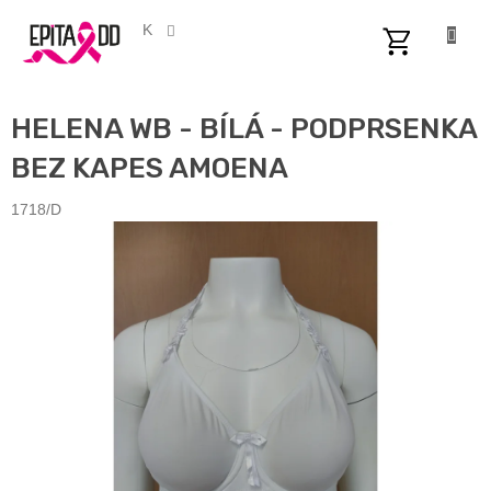
Přejít
na
CZK
obsah
NÁKUPNÍ
KOŠÍK
HELENA WB - BÍLÁ - PODPRSENKA
BEZ KAPES AMOENA
1718/D