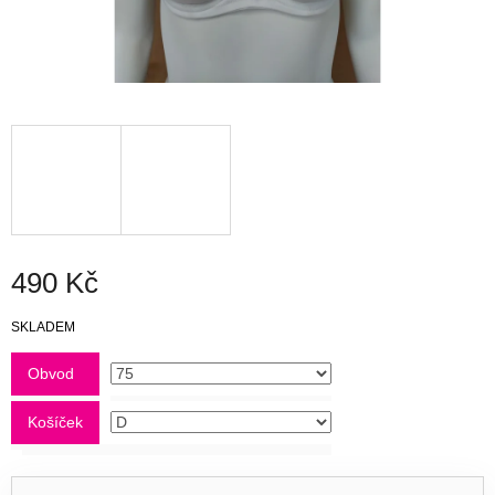
490 Kč
Měrná
SKLADEM
cena:
Obvod
Košíček