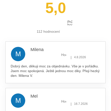
5,0
Průměrné
hodnocení
obchodu
je
112 hodnocení
5,0
z 5
hvězdiček.
Milena
M
Hodnocení obchodu je 5 z 5 hv
|
4.8.2026
Dobrý den, děkuji moc za objednávku. Vše je v pořádku.
Jsem moc spokojená. Ještě jednou moc diky. Přeji hezký
den. Milena V.
Mel
M
Hodnocení obchodu je 5 z 5 hv
|
16.7.2026