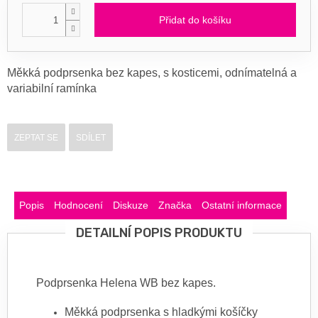
Přidat do košíku
Měkká podprsenka bez kapes, s kosticemi, odnímatelná a
variabilní ramínka
ZEPTAT SE
SDÍLET
Popis
Hodnocení
Diskuze
Značka
Ostatní informace
DETAILNÍ POPIS PRODUKTU
Podprsenka Helena WB bez kapes.
Měkká podprsenka s hladkými košíčky