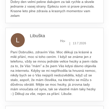
Dobry den velmi pekne dakujem za tak rychle a skvele
jednanie z vasej strany. Epitezu som si prave prevzala.
Krasne leto plne zdravia a krasnych momentov vam
zelam
Libuška
L
Hodnocení obchodu je 5 z 5 hv
|
13.7.2026
Paní Dobruško, zdravím Vás. Moc děkuji za krásné a
milé přání, moc si toho cením. I když se známe jen z
telefonu, vždy se mnou jednáte velice hezky a jsem ráda
za to, že Vás "mám" a že jsem Vás kdysi dávno objevila
na internetu. Kdyby se mi nepřihodila ta hnusná nemoc,
nikdy bych se o Vás nejspíš nedozvěděla, když už se
stalo, aspoň, že mám člověka, na kterého se můžu s
důvěrou obrátit. Mějte se moc hezky, já zrovna tady
mám vnoučata od syna, tak se vlastně mám taky hezky
:-) Děkuji za vše, nejen za přání. Libuše.