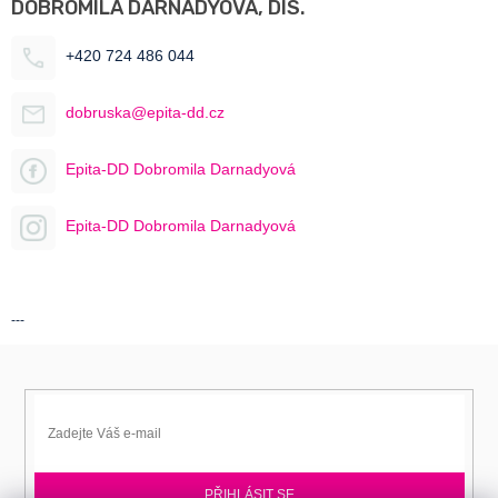
DOBROMILA DARNADYOVÁ, DIS.
+420 724 486 044
dobruska@epita-dd.cz
Epita-DD Dobromila Darnadyová
Epita-DD Dobromila Darnadyová
---
PŘIHLÁSIT SE