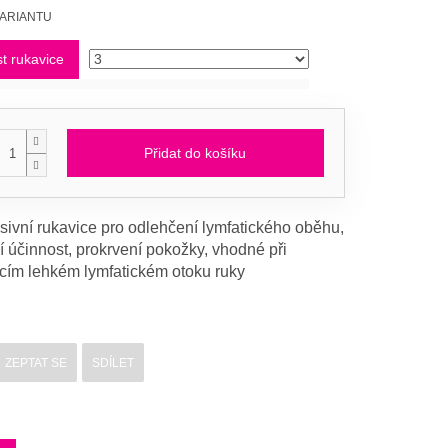
VARIANTU
st rukavice
Přidat do košíku
ivní rukavice pro odlehčení lymfatického oběhu,
 účinnost, prokrvení pokožky, vhodné při
ícím lehkém lymfatickém otoku ruky
ZEPTAT SE
SDÍLET