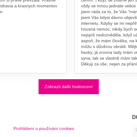
 zdravia a krasnych momentov
vždy se mnou jednáte velice
am
jsem ráda za to, že Vás "má
jsem Vás kdysi dávno objevil
internetu. Kdyby se mi nepřih
hnusná nemoc, nikdy bych s
nejspíš nedozvěděla, když už
aspoň, že mám člověka, na 
můžu s důvěrou obrátit. Měj
hezky, já zrovna tady mám 
syna, tak se vlastně mám tak
Děkuji za vše, nejen za přání
Zobrazit další hodnocení
D
Prohlášení o používání cookies