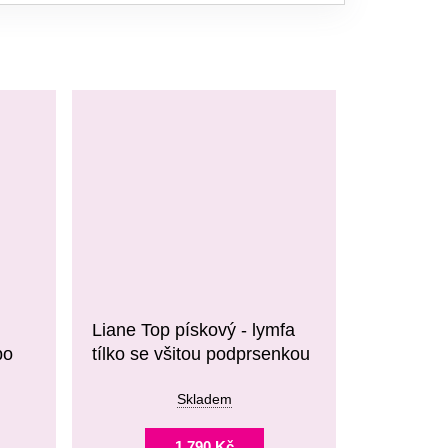
Liane Top pískový - lymfa
po
tílko se všitou podprsenkou
Skladem
1 790 Kč