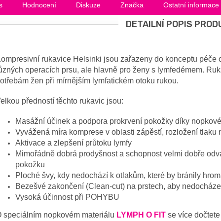
s
Hodnocení
Diskuze
Značka
Ostatní informace
DETAILNÍ POPIS PROD
ompresivní rukavice Helsinki jsou zařazeny do konceptu péče o
ůzných operacích prsu, ale hlavně
pro ženy s lymfedémem. Ruka
otřebám žen při mírnějším lymfatickém otoku rukou
.
elkou předností těchto rukavic jsou:
Masážní účinek a podpora prokrvení pokožky díky nopkov
Vyvážená míra komprese v oblasti zápěstí, rozložení tlaku 
Aktivace a zlepšení průtoku lymfy
Mimořádně dobrá prodyšnost a schopnost velmi dobře odvád
pokožku
Ploché švy, kdy nedochází k otlakům, které by bránily hro
Bezešvé zakončení (Clean-cut) na prstech, aby nedocházel
Vysoká účinnost při POHYBU
 speciálním nopkovém materiálu
LYMPH O FIT
se více dočtet