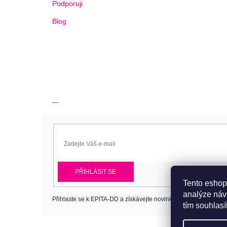
Podporuji
Blog
---
PŘIHLÁSIT SE
Tento eshop
analýze náv
Přihlaste se k EPITA-DD a získávejte novinky jako první.
tím souhlasí