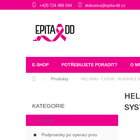
Přejít
+420 724 486 044
dobruska@epita-dd.cz
na
obsah
E-SHOP
POTŘEBUJETE PORADIT?
O M
Domů
Produkty
HELSINKI - ČERNÉ - RUKAVICE
P
HEL
O
Přeskočit
S
SY
KATEGORIE
kategorie
T
R
Produkty
A
N
Podprsenky po operaci prsu
N