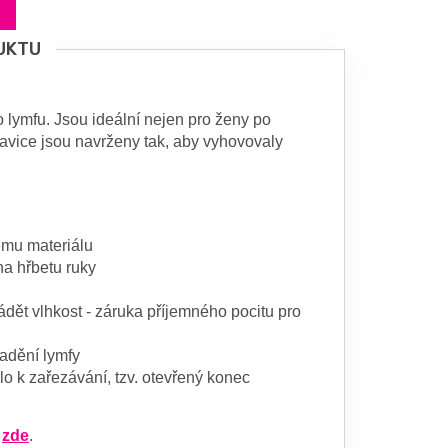
UKTU
 lymfu. Jsou ideální nejen pro ženy po
vice jsou navrženy tak, aby vyhovovaly
ému materiálu
na hřbetu ruky
ět vlhkost - záruka příjemného pocitu pro
madění lymfy
o k zařezávání, tzv. otevřený konec
e
zde
.