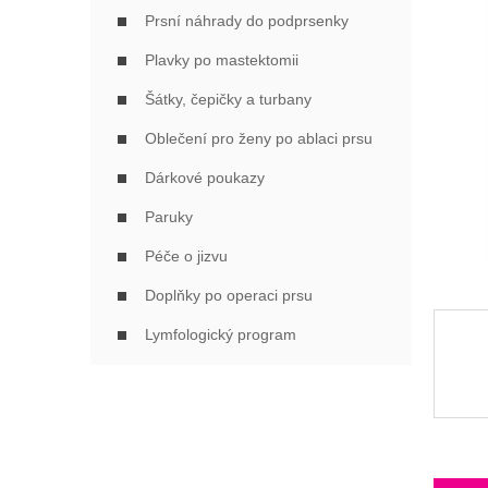
Í
Prsní náhrady do podprsenky
P
A
Plavky po mastektomii
N
Šátky, čepičky a turbany
E
L
Oblečení pro ženy po ablaci prsu
Dárkové poukazy
Paruky
Péče o jizvu
Doplňky po operaci prsu
Lymfologický program