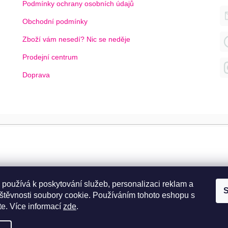
Podmínky ochrany osobních údajů
Obchodní podmínky
Zboží vám nesedí? Nic se neděje
Prodejní centrum
Doprava
 používá k poskytování služeb, personalizaci reklam a
S
štěvnosti soubory cookie. Používáním tohoto eshopu s
te.
Více informací
zde
.