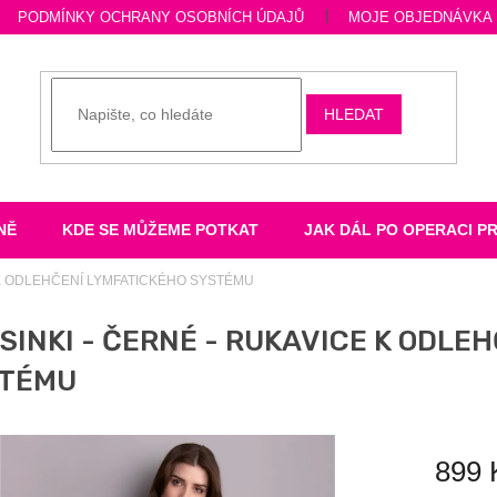
PODMÍNKY OCHRANY OSOBNÍCH ÚDAJŮ
MOJE OBJEDNÁVKA
HLEDAT
NĚ
KDE SE MŮŽEME POTKAT
JAK DÁL PO OPERACI P
 K ODLEHČENÍ LYMFATICKÉHO SYSTÉMU
SINKI - ČERNÉ - RUKAVICE K ODLE
STÉMU
899 