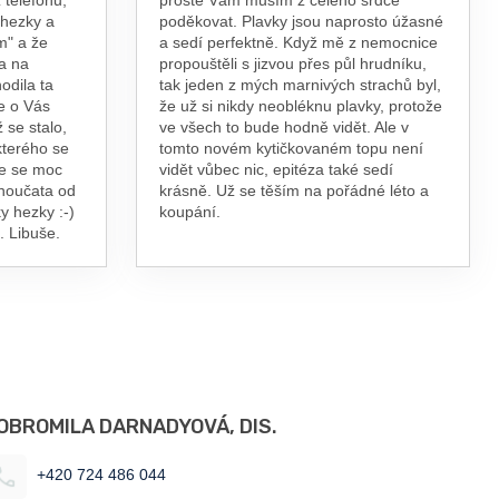
 hezky a
poděkovat. Plavky jsou naprosto úžasné
m" a že
a sedí perfektně. Když mě z nemocnice
a na
propouštěli s jizvou přes půl hrudníku,
odila ta
tak jeden z mých marnivých strachů byl,
e o Vás
že už si nikdy neobléknu plavky, protože
 se stalo,
ve všech to bude hodně vidět. Ale v
kterého se
tomto novém kytičkovaném topu není
te se moc
vidět vůbec nic, epitéza také sedí
vnoučata od
krásně. Už se těším na pořádné léto a
y hezky :-)
koupání.
. Libuše.
OBROMILA DARNADYOVÁ, DIS.
+420 724 486 044