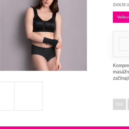
Měrná
ZVOLTE 
cena:
Veliko
Kompres
masážní
začínaj
TISK