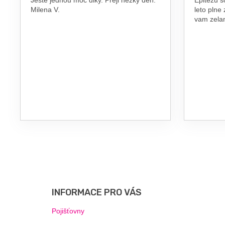
Milena V.
leto plne
vam zel
Z
Á
P
INFORMACE PRO VÁS
A
T
Pojišťovny
Í