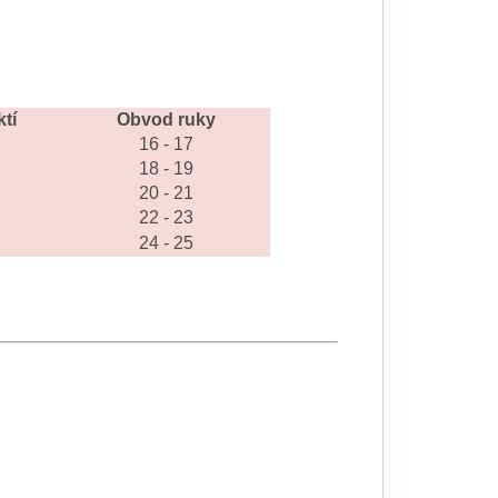
tí
Obvod ruky
16 - 17
18 - 19
20 - 21
22 - 23
24 - 25