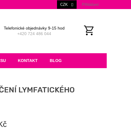
CZK
Přihlášení
Telefonické objednávky 9-15 hod
+420 724 486 044
NÁKUPNÍ
KOŠÍK
RSU
KONTAKT
BLOG
HČENÍ LYMFATICKÉHO
Kč