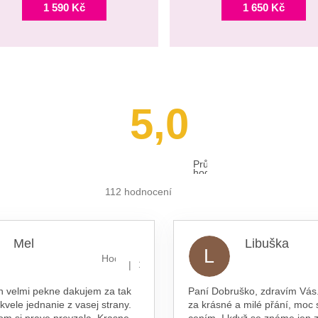
1 590 Kč
1 650 Kč
5,0
Průměrné
hodnocení
obchodu
je
112 hodnocení
5,0
z 5
hvězdiček.
Mel
Libuška
L
hvězdiček.
Hodnocení obchodu je 5 z 5 hvězdiček.
|
16.7.2026
n velmi pekne dakujem za tak
Paní Dobruško, zdravím Vás.
skvele jednanie z vasej strany.
za krásné a milé přání, moc 
om si prave prevzala. Krasne
cením. I když se známe jen z