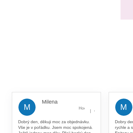
Milena
M
M
Hodnocení obchodu je 5 z 5 
|
4.8.2026
Dobrý den, děkuji moc za objednávku.
Dobry de
Vše je v pořádku. Jsem moc spokojená.
rychle a 
Ještě jednou moc diky. Přeji hezký den.
Epitezu s