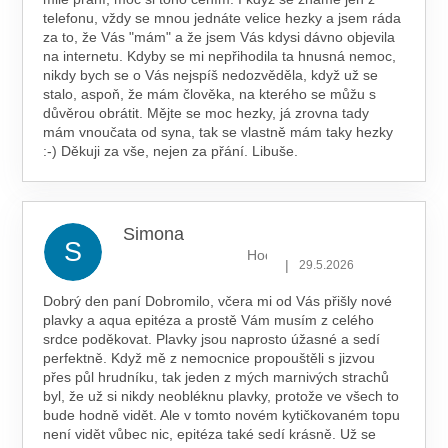
telefonu, vždy se mnou jednáte velice hezky a jsem ráda
za to, že Vás "mám" a že jsem Vás kdysi dávno objevila
na internetu. Kdyby se mi nepřihodila ta hnusná nemoc,
nikdy bych se o Vás nejspíš nedozvěděla, když už se
stalo, aspoň, že mám člověka, na kterého se můžu s
důvěrou obrátit. Mějte se moc hezky, já zrovna tady
mám vnoučata od syna, tak se vlastně mám taky hezky
:-) Děkuji za vše, nejen za přání. Libuše.
Simona
S
Hodnocení obchodu je 5 z 5 hv
|
29.5.2026
Dobrý den paní Dobromilo, včera mi od Vás přišly nové
plavky a aqua epitéza a prostě Vám musím z celého
srdce poděkovat. Plavky jsou naprosto úžasné a sedí
perfektně. Když mě z nemocnice propouštěli s jizvou
přes půl hrudníku, tak jeden z mých marnivých strachů
byl, že už si nikdy neobléknu plavky, protože ve všech to
bude hodně vidět. Ale v tomto novém kytičkovaném topu
není vidět vůbec nic, epitéza také sedí krásně. Už se