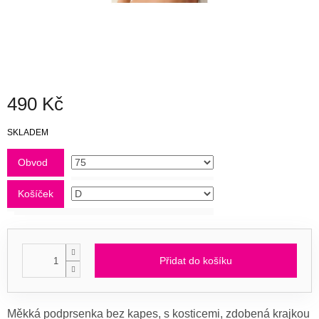
490 Kč
Měrná
SKLADEM
cena:
Obvod
Košíček
Přidat do košíku
Měkká podprsenka bez kapes, s kosticemi, zdobená krajkou