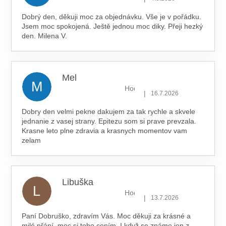
Dobrý den, děkuji moc za objednávku. Vše je v pořádku.
Jsem moc spokojená. Ještě jednou moc diky. Přeji hezký
den. Milena V.
Mel
M
Hodnocení obchodu je 5 z 5 hv
|
16.7.2026
Dobry den velmi pekne dakujem za tak rychle a skvele
jednanie z vasej strany. Epitezu som si prave prevzala.
Krasne leto plne zdravia a krasnych momentov vam
zelam
Libuška
L
Hodnocení obchodu je 5 z 5 hv
|
13.7.2026
Paní Dobruško, zdravím Vás. Moc děkuji za krásné a
milé přání, moc si toho cením. I když se známe jen z