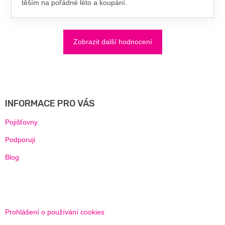
těším na pořádné léto a koupání.
Zobrazit další hodnocení
Z
Á
P
A
INFORMACE PRO VÁS
T
Í
Pojišťovny
Podporuji
Blog
Prohlášení o používání cookies