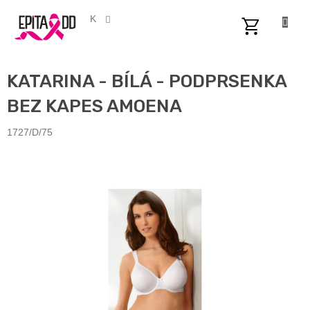
Přejít
na
CZK
obsah
NÁKUPNÍ
KOŠÍK
KATARINA - BÍLÁ - PODPRSENKA
BEZ KAPES AMOENA
1727/D/75