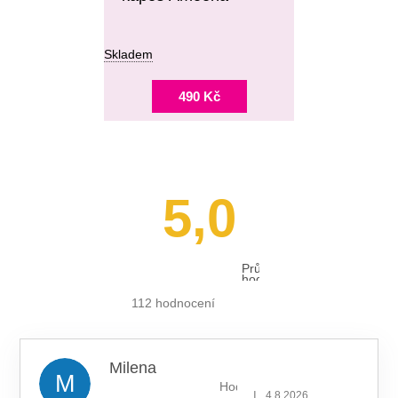
Skladem
490 Kč
5,0
Průměrné
hodnocení
obchodu
je
112 hodnocení
5,0
z 5
hvězdiček.
Milena
M
Hodnocení obchodu je 5 z 5 hv
|
4.8.2026