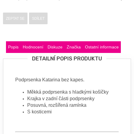
ZEPTAT SE
SDÍLET
Popis
Hodnocení
Diskuze
Značka
Ostatní informace
DETAILNÍ POPIS PRODUKTU
Podprsenka Katarina bez kapes.
Měkká podprsenka s hladkými košíčky
Krajka v zadní části podprsenky
Posuvná, rozšířená ramínka
S kosticemi