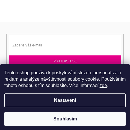
---
PŘIHLÁSIT SE
Tento eshop používá k poskytování služeb, personalizaci
Přihlaste se k EPITA-DD a získávejte novinky jako první.
reklam a analýze návštěvnosti soubory cookie. Používáním
tohoto eshopu s tím souhlasíte.
Více informací
zde
.
Nastavení
Copyright 2026
Dobromila Darnadyová EPITA-DD
. Všechna práva
Pro návštěvu do prodejního centra je nutné se objednat. Tel.: 724
Souhlasím
vyhrazena.
486 044