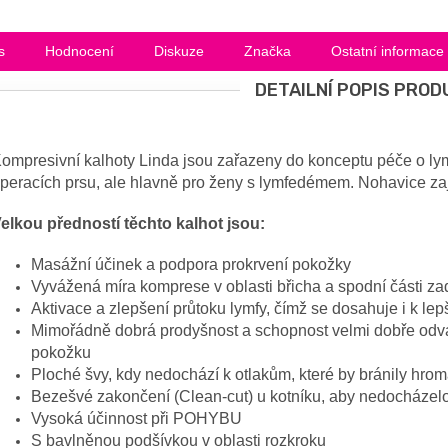
s
Hodnocení
Diskuze
Značka
Ostatní informace
DETAILNÍ POPIS PROD
ompresivní kalhoty Linda jsou zařazeny do konceptu péče o lym
peracích prsu, ale hlavně pro ženy s lymfedémem. Nohavice za
elkou předností těchto kalhot jsou:
Masážní účinek a podpora prokrvení pokožky
Vyvážená míra komprese v oblasti břicha a spodní části za
Aktivace a zlepšení průtoku lymfy, čímž se dosahuje i k lep
Mimořádně dobrá prodyšnost a schopnost velmi dobře odvád
pokožku
Ploché švy, kdy nedochází k otlakům, které by bránily hro
Bezešvé zakončení (Clean-cut) u kotníku, aby nedocházel
Vysoká účinnost při POHYBU
S bavlněnou podšívkou v oblasti rozkroku