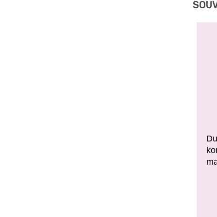
SOUV
Du
ko
ma