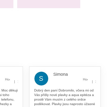
Simona
S
Hodnocení obchodu je 5 z 5 hvězdiček.
Hodnocení obcho
|
|
13.7.2026
29.5.202
 Moc děkuji
Dobrý den paní Dobromilo, včera mi od
si toho
Vás přišly nové plavky a aqua epitéza a
 telefonu,
prostě Vám musím z celého srdce
 hezky a
poděkovat. Plavky jsou naprosto úžasné