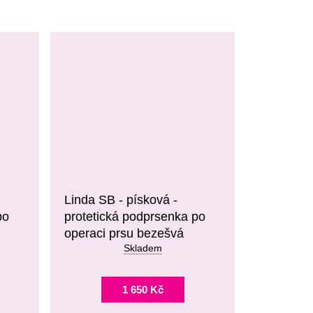
Linda SB - písková -
po
protetická podprsenka po
operaci prsu bezešvá
Skladem
1 650 Kč