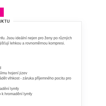
UKTU
fu. Jsou ideální nejen pro ženy po různých
jišťují lehkou a rovnoměrnou kompresi.
d
šímu hojení jizev
ět vlhkost - záruka příjemného pocitu pro
madění lymfy
o k hromadění lymfy