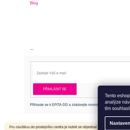
Blog
---
PŘIHLÁSIT SE
Tento eshop
analýze náv
Přihlaste se k EPITA-DD a získávejte novinky jako první.
tím souhlasí
Nastaven
Copyright 2026
Dobromila Darnadyová EPITA-DD
. Všechna p
Pro návštěvu do prodejního centra je nutné se objednat. Tel.: 724 486 044