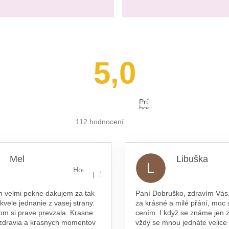
5,0
Průměrné
hodnocení
obchodu
je
112 hodnocení
5,0
z 5
hvězdiček.
Mel
Libuška
L
hvězdiček.
Hodnocení obchodu je 5 z 5 hvězdiček.
|
16.7.2026
n velmi pekne dakujem za tak
Paní Dobruško, zdravím Vás.
skvele jednanie z vasej strany.
za krásné a milé přání, moc 
om si prave prevzala. Krasne
cením. I když se známe jen z
 zdravia a krasnych momentov
vždy se mnou jednáte velice