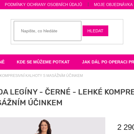
PODMÍNKY OCHRANY OSOBNÍCH ÚDAJŮ
MOJE OBJEDNÁVKA
HLEDAT
NĚ
KDE SE MŮŽEME POTKAT
JAK DÁL PO OPERACI P
É KOMPRESIVNÍ KALHOTY S MASÁŽNÍM ÚČINKEM
DA LEGÍNY - ČERNÉ - LEHKÉ KOMPR
ÁŽNÍM ÚČINKEM
2 29