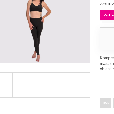
Měrná
ZVOLTE 
cena:
Veliko
Kompres
masážní
oblasti 
TISK