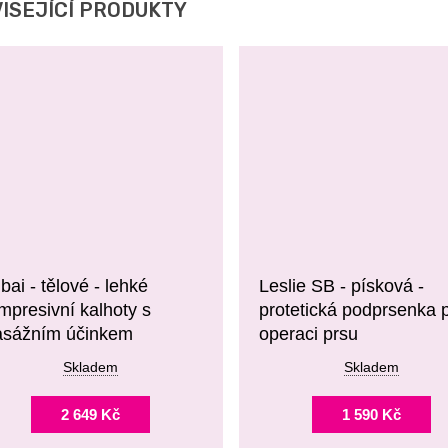
ISEJÍCÍ PRODUKTY
bai - tělové - lehké
Leslie SB - písková -
mpresivní kalhoty s
protetická podprsenka 
sážním účinkem
operaci prsu
Skladem
Skladem
2 649 Kč
1 590 Kč