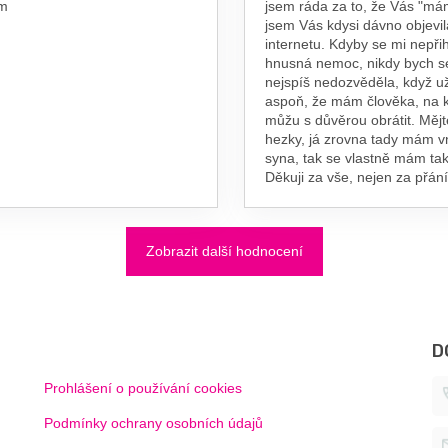
am
jsem ráda za to, že Vás "má
jsem Vás kdysi dávno objevil
internetu. Kdyby se mi nepřih
hnusná nemoc, nikdy bych s
nejspíš nedozvěděla, když už
aspoň, že mám člověka, na 
můžu s důvěrou obrátit. Měj
hezky, já zrovna tady mám 
syna, tak se vlastně mám tak
Děkuji za vše, nejen za přání
Zobrazit další hodnocení
D
Prohlášení o používání cookies
Podmínky ochrany osobních údajů