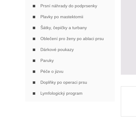
Í
Prsní náhrady do podprsenky
P
A
Plavky po mastektomii
N
Šátky, čepičky a turbany
E
L
Oblečení pro ženy po ablaci prsu
Dárkové poukazy
Paruky
Péče o jizvu
Doplňky po operaci prsu
Lymfologický program