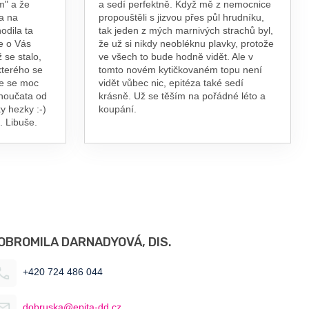
m" a že
a sedí perfektně. Když mě z nemocnice
a na
propouštěli s jizvou přes půl hrudníku,
odila ta
tak jeden z mých marnivých strachů byl,
e o Vás
že už si nikdy neobléknu plavky, protože
 se stalo,
ve všech to bude hodně vidět. Ale v
kterého se
tomto novém kytičkovaném topu není
te se moc
vidět vůbec nic, epitéza také sedí
vnoučata od
krásně. Už se těším na pořádné léto a
y hezky :-)
koupání.
. Libuše.
OBROMILA DARNADYOVÁ, DIS.
+420 724 486 044
dobruska@epita-dd.cz