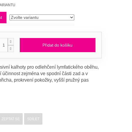
VARIANTU
st
Přidat do košíku
ivní kalhoty pro odlehčení lymfatického oběhu,
 účinnost zejména ve spodní části zad a v
břicha, prokrvení pokožky, vyšší pružný pas
ZEPTAT SE
SDÍLET