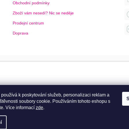
Obchodní podmínky
Zboží vám nesedí? Nic se neděje
Prodejní centrum
Doprava
 používá k poskytování služeb, personalizaci reklam a
S
štěvnosti soubory cookie. Používáním tohoto eshopu s
te.
Více informací
zde
.
í
ráva vyhrazena.