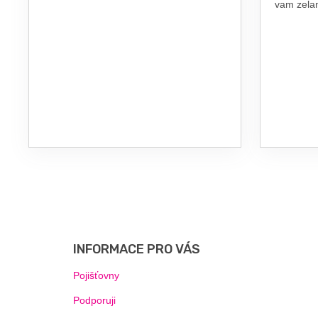
vam zel
Z
Á
P
INFORMACE PRO VÁS
A
T
Pojišťovny
Í
Podporuji