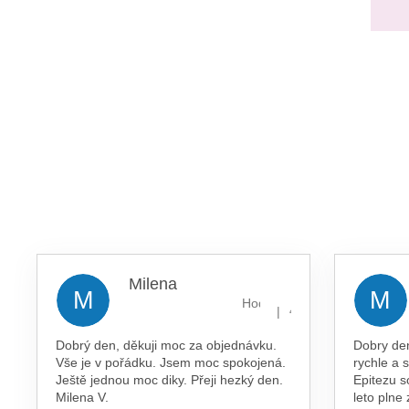
Milena
M
M
Hodnocení obchodu je 5 z 5 
|
4.8.2026
Dobrý den, děkuji moc za objednávku.
Dobry de
Vše je v pořádku. Jsem moc spokojená.
rychle a 
Ještě jednou moc diky. Přeji hezký den.
Epitezu s
Milena V.
leto plne