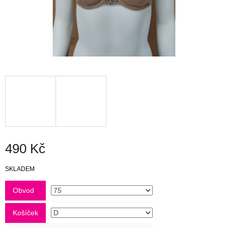
490 Kč
Měrná
SKLADEM
cena:
Obvod
Košíček