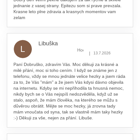
jednanie z vasej strany. Epitezu som si prave prevzala.
Krasne leto plne zdravia a krasnych momentov vam
zelam
Libuška
L
Hodnocení obchodu je 5 z 5 hv
|
13.7.2026
Paní Dobruško, zdravím Vás. Moc děkuji za krásné a
milé přání, moc si toho cením. I když se známe jen z
telefonu, vždy se mnou jednáte velice hezky a jsem ráda
za to, že Vás "mám" a že jsem Vás kdysi dávno objevila
na internetu. Kdyby se mi nepřihodila ta hnusná nemoc,
nikdy bych se o Vás nejspíš nedozvěděla, když už se
stalo, aspoň, že mám člověka, na kterého se můžu s
důvěrou obrátit. Mějte se moc hezky, já zrovna tady
mám vnoučata od syna, tak se vlastně mám taky hezky
:-) Děkuji za vše, nejen za přání. Libuše.