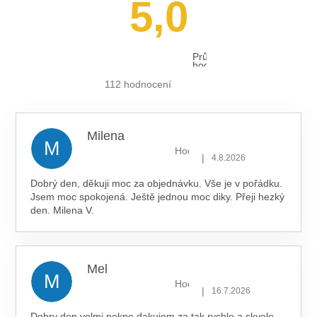
5,0
Průměrné
hodnocení
obchodu
je
112 hodnocení
5,0
z 5
hvězdiček.
Milena
M
Hodnocení obchodu je 5 z 5 hv
|
4.8.2026
Dobrý den, děkuji moc za objednávku. Vše je v pořádku.
Jsem moc spokojená. Ještě jednou moc diky. Přeji hezký
den. Milena V.
Mel
M
Hodnocení obchodu je 5 z 5 hv
|
16.7.2026
Dobry den velmi pekne dakujem za tak rychle a skvele