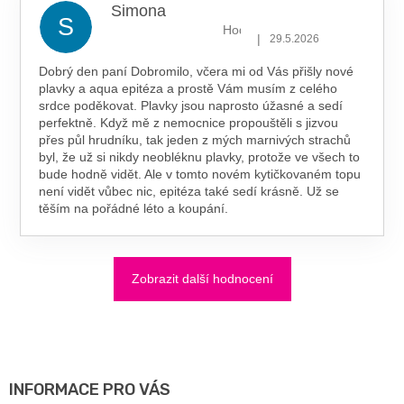
Simona
S
Hodnocení obchodu je 5 z 5 hv
|
29.5.2026
Dobrý den paní Dobromilo, včera mi od Vás přišly nové
plavky a aqua epitéza a prostě Vám musím z celého
srdce poděkovat. Plavky jsou naprosto úžasné a sedí
perfektně. Když mě z nemocnice propouštěli s jizvou
přes půl hrudníku, tak jeden z mých marnivých strachů
byl, že už si nikdy neobléknu plavky, protože ve všech to
bude hodně vidět. Ale v tomto novém kytičkovaném topu
není vidět vůbec nic, epitéza také sedí krásně. Už se
těším na pořádné léto a koupání.
Zobrazit další hodnocení
Z
Á
P
A
INFORMACE PRO VÁS
T