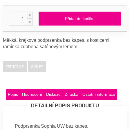
Přidat do košíku
Měkká, krajková podprsenka bez kapes, s kosticemi,
ramínka zdobena saténovým lemem
ZEPTAT SE
SDÍLET
Popis
Hodnocení
Diskuze
Značka
Ostatní informace
DETAILNÍ POPIS PRODUKTU
Podprsenka Sophia UW bez kapes.