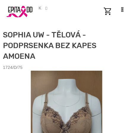
Přejít
na
CZK
obsah
NÁKUPNÍ
KOŠÍK
SOPHIA UW - TĚLOVÁ -
PODPRSENKA BEZ KAPES
AMOENA
1724/D/75