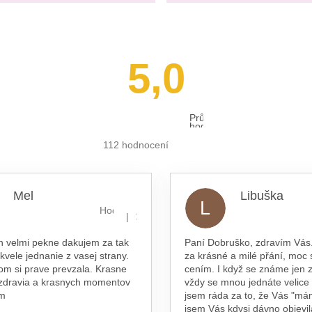
5,0
Průměrné
hodnocení
obchodu
je
112 hodnocení
5,0
z 5
hvězdiček.
Mel
Libuška
L
hvězdiček.
Hodnocení obchodu je 5 z 5 hvězdiček.
|
16.7.2026
n velmi pekne dakujem za tak
Paní Dobruško, zdravím Vás.
skvele jednanie z vasej strany.
za krásné a milé přání, moc 
om si prave prevzala. Krasne
cením. I když se známe jen z
 zdravia a krasnych momentov
vždy se mnou jednáte velice
am
jsem ráda za to, že Vás "má
jsem Vás kdysi dávno objevil