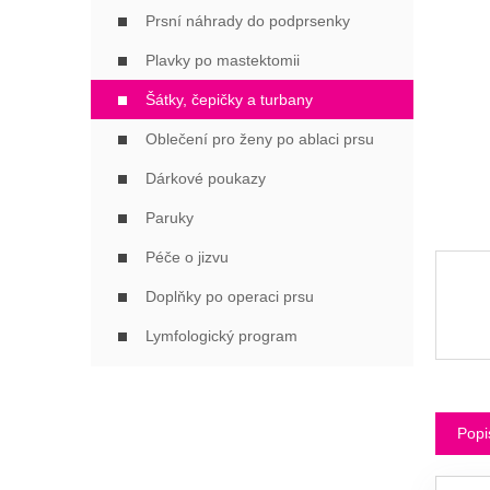
Í
Prsní náhrady do podprsenky
P
A
Plavky po mastektomii
N
Šátky, čepičky a turbany
E
L
Oblečení pro ženy po ablaci prsu
Dárkové poukazy
Paruky
Péče o jizvu
Doplňky po operaci prsu
Lymfologický program
Popi