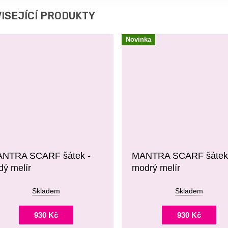
ISEJÍCÍ PRODUKTY
Novinka
NTRA SCARF šátek -
MANTRA SCARF šátek
dý melír
modrý melír
Skladem
Skladem
930 Kč
930 Kč