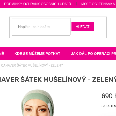
PODMÍNKY OCHRANY OSOBNÍCH ÚDAJŮ
MOJE OBJEDNÁVKA
HLEDAT
NĚ
KDE SE MŮŽEME POTKAT
JAK DÁL PO OPERACI P
CANAVER ŠÁTEK MUŠELÍNOVÝ - ZELENÝ
AVER ŠÁTEK MUŠELÍNOVÝ - ZELEN
690 
Měrná
SKLADE
cena: