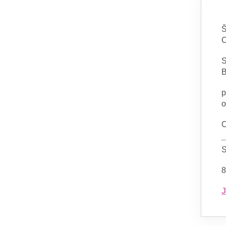
Š
S
B
p
o
C
8
J