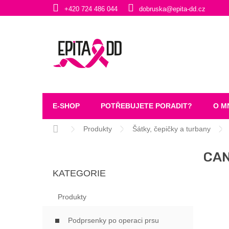
Přejít
+420 724 486 044
dobruska@epita-dd.cz
na
obsah
E-SHOP
POTŘEBUJETE PORADIT?
O M
Domů
Produkty
Šátky, čepičky a turbany
P
CAN
O
Přeskočit
S
KATEGORIE
kategorie
T
R
Produkty
A
N
Podprsenky po operaci prsu
N