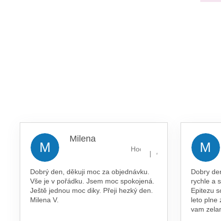
Milena
M
M
Hodnocení obchodu je 5 z 5 
|
4.8.2026
Dobrý den, děkuji moc za objednávku.
Dobry de
Vše je v pořádku. Jsem moc spokojená.
rychle a 
Ještě jednou moc diky. Přeji hezký den.
Epitezu s
Milena V.
leto plne
vam zel