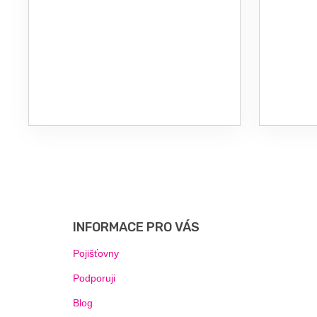
Z
Á
P
INFORMACE PRO VÁS
A
T
Pojišťovny
Í
Podporuji
Blog