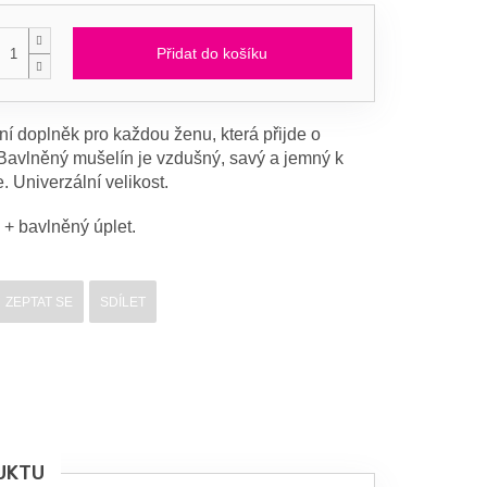
Přidat do košíku
ní doplněk pro každou ženu, která přijde o
 Bavlněný mušelín je vzdušný, savý a jemný k
. Univerzální velikost.
 + bavlněný úplet.
ZEPTAT SE
SDÍLET
UKTU