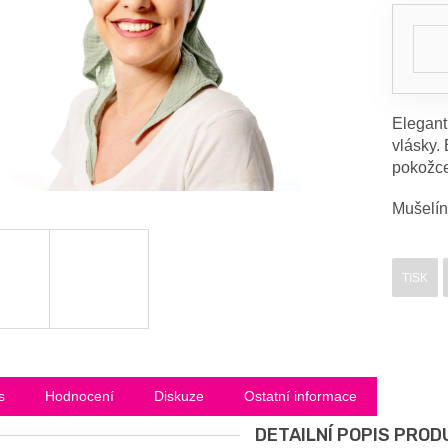
Elegant
vlásky.
pokožce
Mušelín
TISK
s
Hodnocení
Diskuze
Ostatní informace
DETAILNÍ POPIS PROD