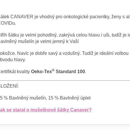
átek CANAVER je vhodný pro onkologické pacientky, ženy s alope
COVIDu.
třih šátku je velmi pohodlný, zakrývá celou hlavu i uši, tudíž je
avlněný mušelín je velmi jemný k Vaší
okožce. Navíc je dobře savý a vzdušný. T
udíž je ideální volbou
bvodu hlavy.
®
ertifikát kvality
Oeko-Tex
Standard 100
.
SLOŽENÍ:
5 % Bavlněný mušelín, 15 % Bavlněný úplet
ak se starat o mušelínové šátky Canaver?