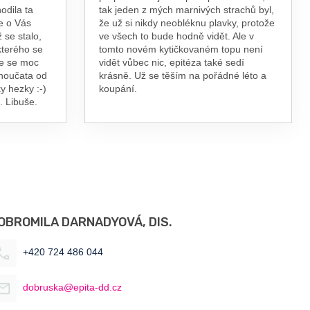
odila ta
tak jeden z mých marnivých strachů byl,
e o Vás
že už si nikdy neobléknu plavky, protože
 se stalo,
ve všech to bude hodně vidět. Ale v
kterého se
tomto novém kytičkovaném topu není
te se moc
vidět vůbec nic, epitéza také sedí
vnoučata od
krásně. Už se těším na pořádné léto a
y hezky :-)
koupání.
. Libuše.
OBROMILA DARNADYOVÁ, DIS.
+420 724 486 044
dobruska@epita-dd.cz