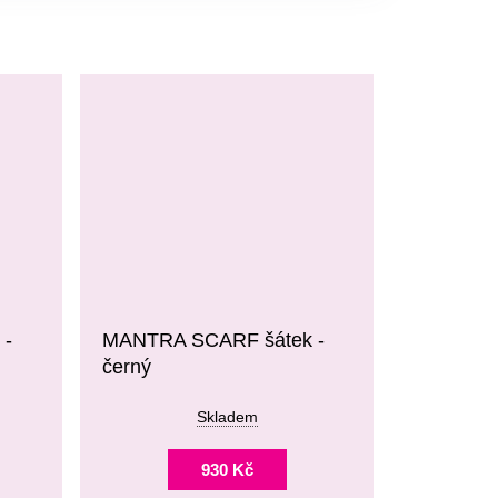
 -
MANTRA SCARF šátek -
černý
Skladem
930 Kč