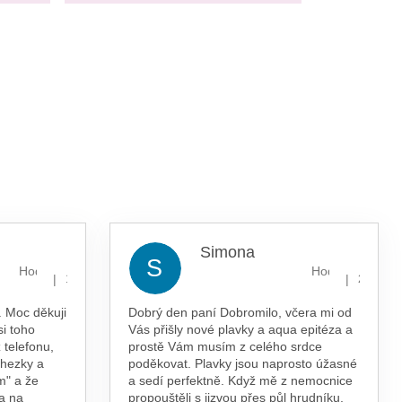
Simona
S
Hodnocení obchodu je 5 z 5 hvězdiček.
Hodnocení obcho
|
|
13.7.2026
29.5.202
 Moc děkuji
Dobrý den paní Dobromilo, včera mi od
si toho
Vás přišly nové plavky a aqua epitéza a
 telefonu,
prostě Vám musím z celého srdce
 hezky a
poděkovat. Plavky jsou naprosto úžasné
m" a že
a sedí perfektně. Když mě z nemocnice
a na
propouštěli s jizvou přes půl hrudníku,