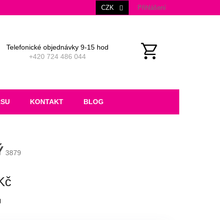
CZK
Přihlášení
Telefonické objednávky 9-15 hod
+420 724 486 044
NÁKUPNÍ
KOŠÍK
RSU
KONTAKT
BLOG
Ý
3879
Kč
M