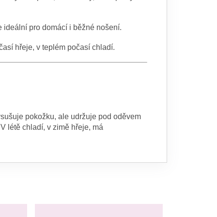
je ideální pro domácí i běžné nošení.
časí hřeje, v teplém počasí chladí.
ysušuje pokožku, ale udržuje pod oděvem
.
V létě chladí, v zimě hřeje, má