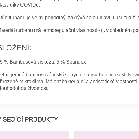
lasy díky COVIDu.
třih turbanu je velmi pohodlný, zakrývá celou hlavu i uši, tudíž 
ateriál turbanu má termoregulační vlastnosti - tj. v chladném po
SLOŽENÍ:
5 % Bambusová viskóza, 5 % Spandex
elmi jemná bambusová viskóza, rychle absorbuje vlhkost. Nev
řirozené mikroklima. Má antibakteriální a antistatické vlastnosti
louhodobou životnost.
ISEJÍCÍ PRODUKTY