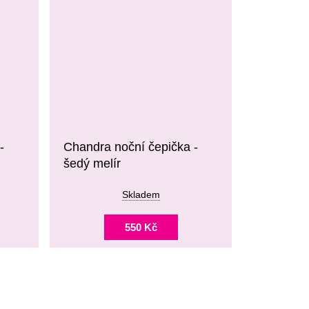
-
Chandra noční čepička -
šedý melír
Skladem
550 Kč