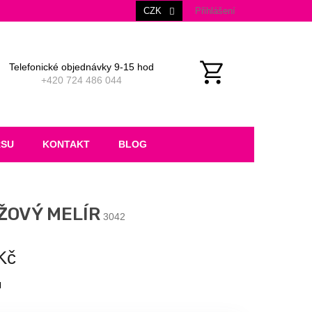
CZK
Přihlášení
Telefonické objednávky 9-15 hod
+420 724 486 044
NÁKUPNÍ
KOŠÍK
RSU
KONTAKT
BLOG
ŽOVÝ MELÍR
3042
Kč
M