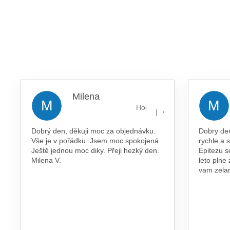
Milena
M
M
Hodnocení obchodu je 5 z 5 
|
4.8.2026
Dobrý den, děkuji moc za objednávku.
Dobry de
Vše je v pořádku. Jsem moc spokojená.
rychle a 
Ještě jednou moc diky. Přeji hezký den.
Epitezu s
Milena V.
leto plne
vam zel