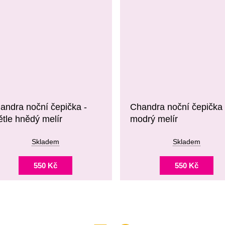
andra noční čepička -
Chandra noční čepička 
ětle hnědý melír
modrý melír
Skladem
Skladem
550 Kč
550 Kč