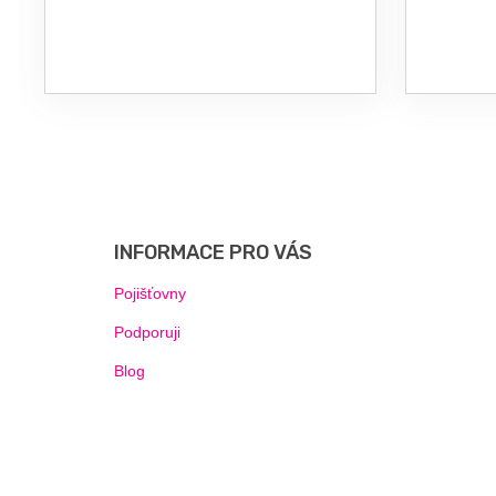
Z
Á
P
INFORMACE PRO VÁS
A
T
Pojišťovny
Í
Podporuji
Blog