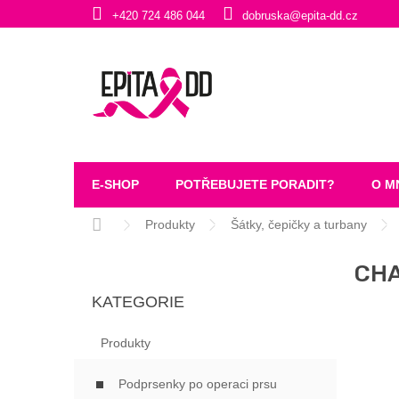
Přejít
+420 724 486 044
dobruska@epita-dd.cz
na
obsah
E-SHOP
POTŘEBUJETE PORADIT?
O M
Domů
Produkty
Šátky, čepičky a turbany
P
CHA
O
Přeskočit
S
KATEGORIE
kategorie
T
R
Produkty
A
N
Podprsenky po operaci prsu
N