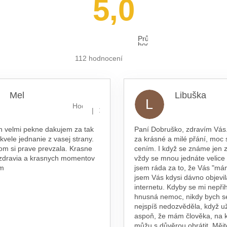
5,0
Průměrné
hodnocení
obchodu
je
112 hodnocení
5,0
z 5
hvězdiček.
Mel
Libuška
L
hvězdiček.
Hodnocení obchodu je 5 z 5 hvězdiček.
|
16.7.2026
n velmi pekne dakujem za tak
Paní Dobruško, zdravím Vás.
skvele jednanie z vasej strany.
za krásné a milé přání, moc 
om si prave prevzala. Krasne
cením. I když se známe jen z
 zdravia a krasnych momentov
vždy se mnou jednáte velice
am
jsem ráda za to, že Vás "má
jsem Vás kdysi dávno objevil
internetu. Kdyby se mi nepřih
hnusná nemoc, nikdy bych s
nejspíš nedozvěděla, když už
aspoň, že mám člověka, na 
můžu s důvěrou obrátit. Měj