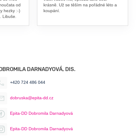
vnoučata od
krásně. Už se těším na pořádné léto a
y hezky :-)
koupání.
. Libuše.
OBROMILA DARNADYOVÁ, DIS.
+420 724 486 044
dobruska@epita-dd.cz
Epita-DD Dobromila Darnadyová
Epita-DD Dobromila Darnadyová