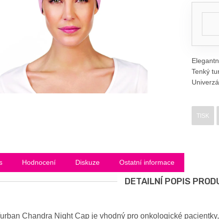
Elegantn
Tenký tu
Univerzál
TISK
s
Hodnocení
Diskuze
Ostatní informace
DETAILNÍ POPIS PROD
urban Chandra Night Cap je vhodný pro onkologické pacientky, ž