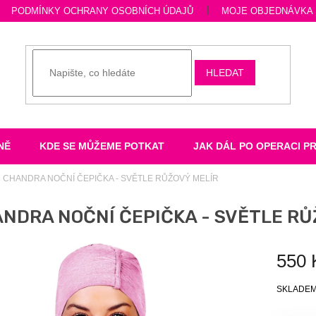
PODMÍNKY OCHRANY OSOBNÍCH ÚDAJŮ
MOJE OBJEDNÁVKA
HLEDAT
NĚ
KDE SE MŮŽEME POTKAT
JAK DÁL PO OPERACI P
CHANDRA NOČNÍ ČEPIČKA - SVĚTLE RŮŽOVÝ MELÍR
NDRA NOČNÍ ČEPIČKA - SVĚTLE RŮ
550 
Měrná
SKLADE
cena: