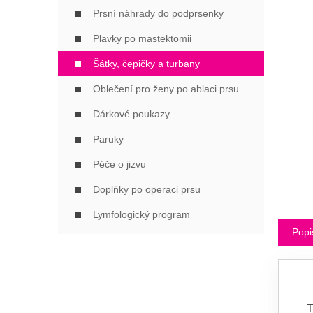
Í
Prsní náhrady do podprsenky
P
A
Plavky po mastektomii
N
Šátky, čepičky a turbany
E
L
Oblečení pro ženy po ablaci prsu
Dárkové poukazy
Paruky
Péče o jizvu
Doplňky po operaci prsu
Lymfologický program
Popi
T