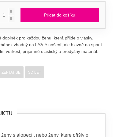
Přidat do košíku
í doplněk pro každou ženu, která přijde o vlásky.
rbánek vhodný na běžné nošení, ale hlavně na spaní.
ní velikost, příjemně elastický a prodyšný materiál.
ZEPTAT SE
SDÍLET
UKTU
eny s alopecií, nebo ženy, které přišly o