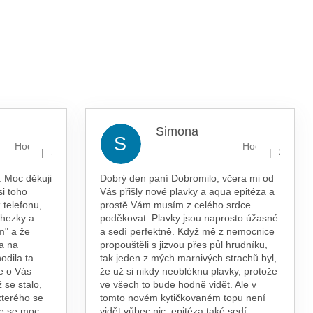
Simona
S
Hodnocení obchodu je 5 z 5 hvězdiček.
Hodnocení obcho
|
|
13.7.2026
29.5.202
 Moc děkuji
Dobrý den paní Dobromilo, včera mi od
si toho
Vás přišly nové plavky a aqua epitéza a
 telefonu,
prostě Vám musím z celého srdce
 hezky a
poděkovat. Plavky jsou naprosto úžasné
m" a že
a sedí perfektně. Když mě z nemocnice
a na
propouštěli s jizvou přes půl hrudníku,
odila ta
tak jeden z mých marnivých strachů byl,
e o Vás
že už si nikdy neobléknu plavky, protože
 se stalo,
ve všech to bude hodně vidět. Ale v
kterého se
tomto novém kytičkovaném topu není
te se moc
vidět vůbec nic, epitéza také sedí