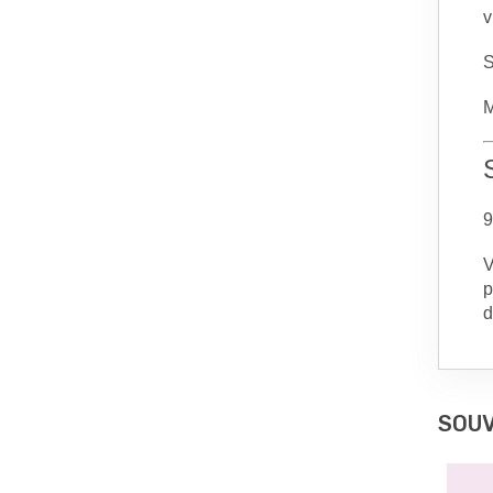
v
S
M
9
V
p
d
SOUV