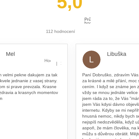
5,0
Průměrné
hodnocení
obchodu
je
112 hodnocení
5,0
z 5
hvězdiček.
Mel
Libuška
L
hvězdiček.
Hodnocení obchodu je 5 z 5 hvězdiček.
|
16.7.2026
n velmi pekne dakujem za tak
Paní Dobruško, zdravím Vás.
skvele jednanie z vasej strany.
za krásné a milé přání, moc 
om si prave prevzala. Krasne
cením. I když se známe jen z
 zdravia a krasnych momentov
vždy se mnou jednáte velice
am
jsem ráda za to, že Vás "má
jsem Vás kdysi dávno objevil
internetu. Kdyby se mi nepřih
hnusná nemoc, nikdy bych s
nejspíš nedozvěděla, když už
aspoň, že mám člověka, na 
můžu s důvěrou obrátit. Měj