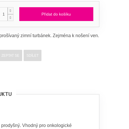
Přidat do košíku
 prošívaný zimní turbánek. Zejména k nošení ven.
ZEPTAT SE
SDÍLET
UKTU
e prodyšný. Vhodný pro onkologické