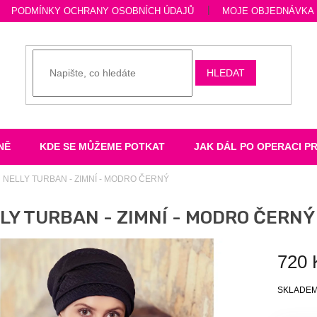
PODMÍNKY OCHRANY OSOBNÍCH ÚDAJŮ
MOJE OBJEDNÁVKA
HLEDAT
NĚ
KDE SE MŮŽEME POTKAT
JAK DÁL PO OPERACI P
NELLY TURBAN - ZIMNÍ - MODRO ČERNÝ
LY TURBAN - ZIMNÍ - MODRO ČERNÝ
720 
Měrná
SKLADE
cena: