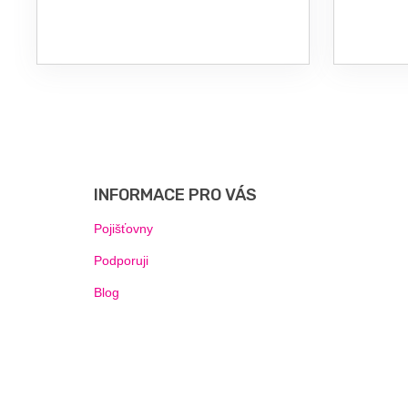
Z
Á
P
INFORMACE PRO VÁS
A
T
Pojišťovny
Í
Podporuji
Blog