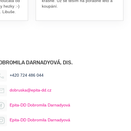
vnoučata od
krásně. Už se těším na pořádné léto a
y hezky :-)
koupání.
. Libuše.
OBROMILA DARNADYOVÁ, DIS.
+420 724 486 044
dobruska@epita-dd.cz
Epita-DD Dobromila Darnadyová
Epita-DD Dobromila Darnadyová