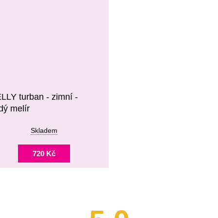
LLY turban - zimní -
dý melír
Skladem
720 Kč