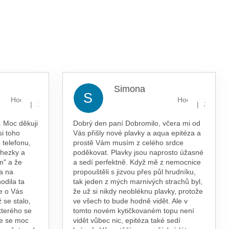
Simona
S
Hodnocení obchodu je 5 z 5 hvězdiček.
Hodnocení obcho
|
|
13.7.2026
29.5.202
 Moc děkuji
Dobrý den paní Dobromilo, včera mi od
si toho
Vás přišly nové plavky a aqua epitéza a
 telefonu,
prostě Vám musím z celého srdce
 hezky a
poděkovat. Plavky jsou naprosto úžasné
m" a že
a sedí perfektně. Když mě z nemocnice
a na
propouštěli s jizvou přes půl hrudníku,
odila ta
tak jeden z mých marnivých strachů byl,
e o Vás
že už si nikdy neobléknu plavky, protože
 se stalo,
ve všech to bude hodně vidět. Ale v
kterého se
tomto novém kytičkovaném topu není
te se moc
vidět vůbec nic, epitéza také sedí