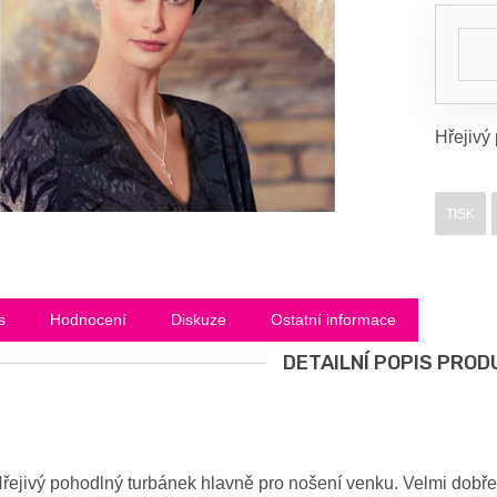
Hřejivý
TISK
s
Hodnocení
Diskuze
Ostatní informace
DETAILNÍ POPIS PROD
řejivý pohodlný turbánek hlavně pro nošení venku. Velmi dobř