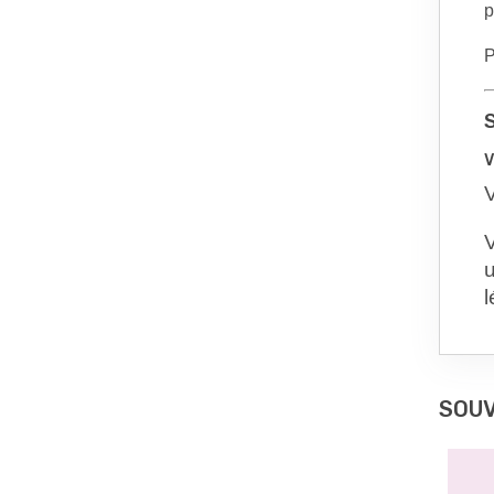
p
P
V
V
u
l
SOUV