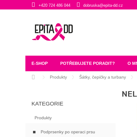
Přejít
+420 724 486 044
dobruska@epita-dd.cz
na
obsah
E-SHOP
POTŘEBUJETE PORADIT?
O M
Domů
Produkty
Šátky, čepičky a turbany
P
NEL
O
Přeskočit
S
KATEGORIE
kategorie
T
R
Produkty
A
N
Podprsenky po operaci prsu
N