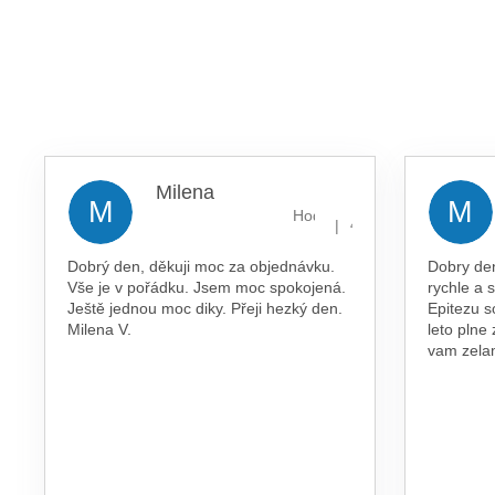
Milena
M
M
Hodnocení obchodu je 5 z 5 
|
4.8.2026
Dobrý den, děkuji moc za objednávku.
Dobry de
Vše je v pořádku. Jsem moc spokojená.
rychle a 
Ještě jednou moc diky. Přeji hezký den.
Epitezu s
Milena V.
leto plne
vam zel