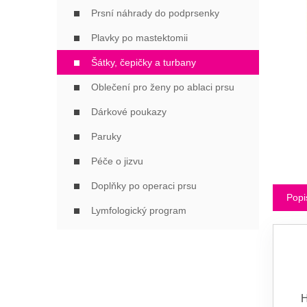
Í
Prsní náhrady do podprsenky
P
A
Plavky po mastektomii
N
Šátky, čepičky a turbany
E
L
Oblečení pro ženy po ablaci prsu
Dárkové poukazy
Paruky
Péče o jizvu
Doplňky po operaci prsu
Popi
Lymfologický program
H