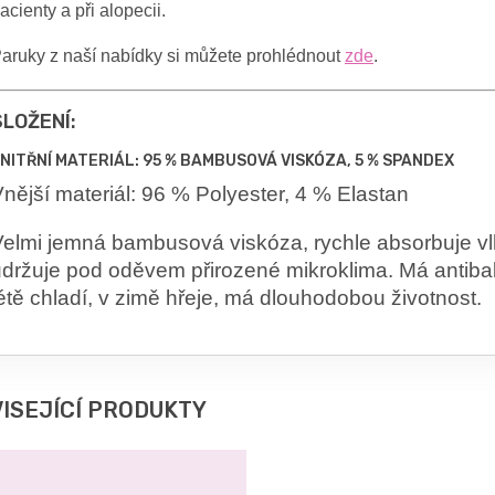
acienty a při alopecii.
aruky z naší nabídky si můžete prohlédnout
zde
.
SLOŽENÍ:
NITŘNÍ MATERIÁL: 95 % BAMBUSOVÁ VISKÓZA, 5 % SPANDEX
nější materiál: 96 % Polyester, 4 % Elastan
Velmi jemná bambusová viskóza, rychle absorbuje vl
držuje pod oděvem přirozené mikroklima. Má antibakte
étě chladí, v zimě hřeje, má dlouhodobou životnost.
ISEJÍCÍ PRODUKTY