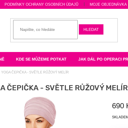
PODMÍNKY OCHRANY OSOBNÍCH ÚDAJŮ
MOJE OBJEDNÁVKA
HLEDAT
NĚ
KDE SE MŮŽEME POTKAT
JAK DÁL PO OPERACI P
YOGA ČEPIČKA - SVĚTLE RŮŽOVÝ MELÍR
A ČEPIČKA - SVĚTLE RŮŽOVÝ MELÍR
690 
Měrná
SKLADE
cena: