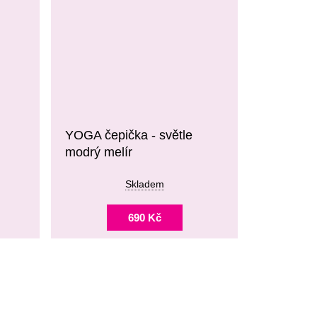
YOGA čepička - světle
modrý melír
Skladem
690 Kč