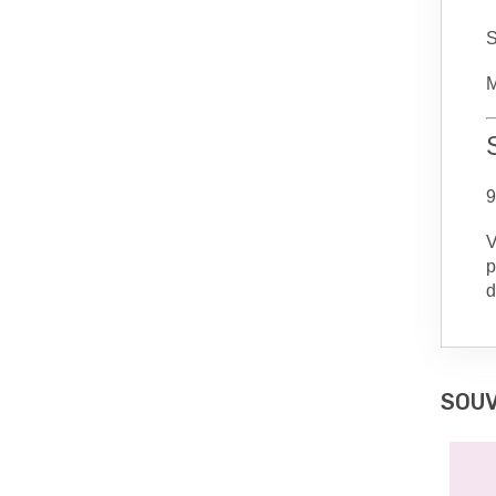
S
M
9
V
p
d
SOUV