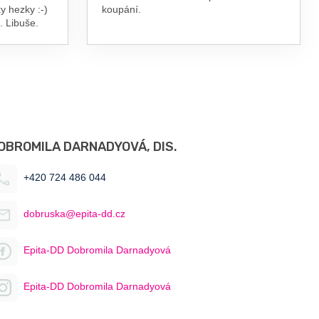
y hezky :-)
koupání.
. Libuše.
OBROMILA DARNADYOVÁ, DIS.
+420 724 486 044
dobruska@epita-dd.cz
Epita-DD Dobromila Darnadyová
Epita-DD Dobromila Darnadyová