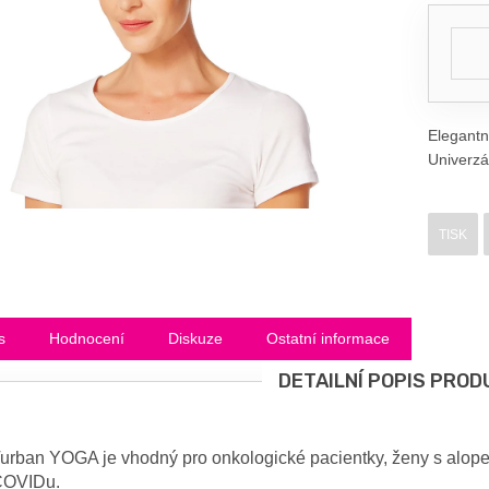
Elegantn
Univerzál
TISK
s
Hodnocení
Diskuze
Ostatní informace
DETAILNÍ POPIS PROD
urban YOGA je vhodný pro onkologické pacientky, ženy s alopecií
COVIDu.