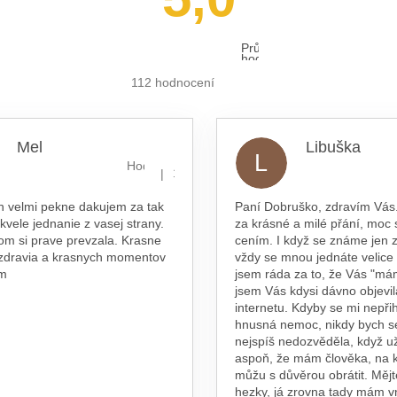
Průměrné
hodnocení
obchodu
je
112 hodnocení
5,0
z 5
hvězdiček.
Mel
Libuška
L
hvězdiček.
Hodnocení obchodu je 5 z 5 hvězdiček.
|
16.7.2026
n velmi pekne dakujem za tak
Paní Dobruško, zdravím Vás.
skvele jednanie z vasej strany.
za krásné a milé přání, moc 
om si prave prevzala. Krasne
cením. I když se známe jen z
 zdravia a krasnych momentov
vždy se mnou jednáte velice
am
jsem ráda za to, že Vás "má
jsem Vás kdysi dávno objevil
internetu. Kdyby se mi nepřih
hnusná nemoc, nikdy bych s
nejspíš nedozvěděla, když už
aspoň, že mám člověka, na 
můžu s důvěrou obrátit. Měj
hezky, já zrovna tady mám 