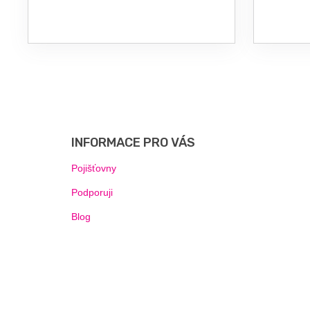
Z
Á
P
INFORMACE PRO VÁS
A
T
Pojišťovny
Í
Podporuji
Blog