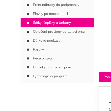
Í
Prsní náhrady do podprsenky
P
A
Plavky po mastektomii
N
Šátky, čepičky a turbany
E
L
Oblečení pro ženy po ablaci prsu
Dárkové poukazy
Paruky
Péče o jizvu
Doplňky po operaci prsu
Lymfologický program
Popi
T