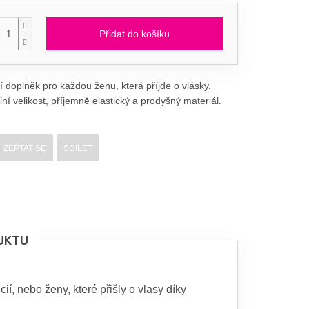
Přidat do košíku
í doplněk pro každou ženu, která příjde o vlásky.
ní velikost, příjemně elastický a prodyšný materiál.
ZEPTAT SE
SDÍLET
UKTU
, nebo ženy, které přišly o vlasy díky