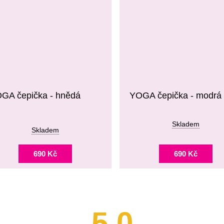
GA čepička - hnědá
YOGA čepička - modrá
Skladem
Skladem
690 Kč
690 Kč
5,0