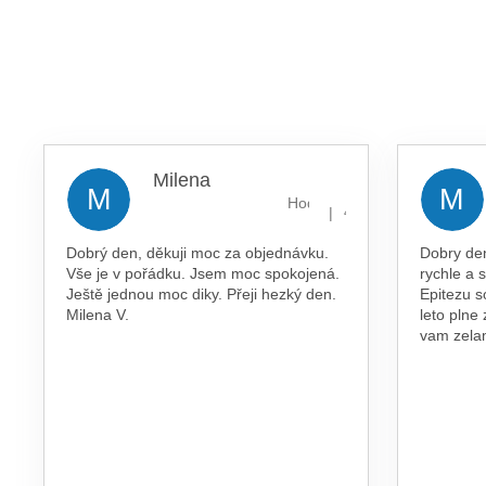
Milena
M
M
Hodnocení obchodu je 5 z 5 
|
4.8.2026
Dobrý den, děkuji moc za objednávku.
Dobry de
Vše je v pořádku. Jsem moc spokojená.
rychle a 
Ještě jednou moc diky. Přeji hezký den.
Epitezu s
Milena V.
leto plne
vam zel