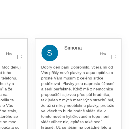
Simona
S
Hodnocení obchodu je 5 z 5 hvězdiček.
Hodnocení obcho
|
|
13.7.2026
29.5.202
 Moc děkuji
Dobrý den paní Dobromilo, včera mi od
si toho
Vás přišly nové plavky a aqua epitéza a
 telefonu,
prostě Vám musím z celého srdce
 hezky a
poděkovat. Plavky jsou naprosto úžasné
m" a že
a sedí perfektně. Když mě z nemocnice
a na
propouštěli s jizvou přes půl hrudníku,
odila ta
tak jeden z mých marnivých strachů byl,
e o Vás
že už si nikdy neobléknu plavky, protože
 se stalo,
ve všech to bude hodně vidět. Ale v
kterého se
tomto novém kytičkovaném topu není
te se moc
vidět vůbec nic, epitéza také sedí
vnoučata od
krásně. Už se těším na pořádné léto a