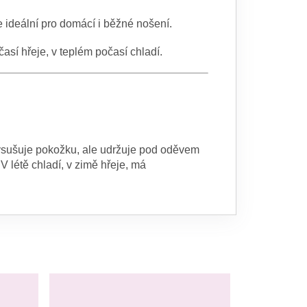
je ideální pro domácí i běžné nošení.
časí hřeje, v teplém počasí chladí.
ysušuje pokožku, ale udržuje pod oděvem
.
V létě chladí, v zimě hřeje, má