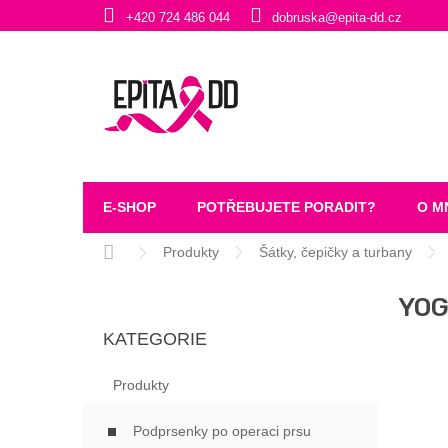
Přejít
+420 724 486 044
dobruska@epita-dd.cz
na
obsah
E-SHOP
POTŘEBUJETE PORADIT?
O M
Domů
Produkty
Šátky, čepičky a turbany
P
YOG
O
Přeskočit
S
KATEGORIE
kategorie
T
R
Produkty
A
N
Podprsenky po operaci prsu
N