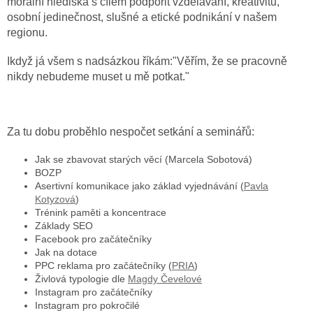
morální hlediska s cílem podpořit vzdělávání, kreativitu,
osobní jedinečnost, slušné a etické podnikání v našem
regionu.
Ikdyž já všem s nadsázkou říkám:"Věřím, že se pracovně
nikdy nebudeme muset u mě potkat."
Za tu dobu proběhlo nespočet setkání a seminářů:
Jak se zbavovat starých věcí (Marcela Sobotová)
BOZP
Asertivní komunikace jako základ vyjednávání (
Pavla
Kotyzová
)
Trénink paměti a koncentrace
Základy SEO
Facebook pro začátečníky
Jak na dotace
PPC reklama pro začátečníky (
PRIA
)
Živlová typologie dle
Magdy Čevelové
Instagram pro začátečníky
Instagram pro pokročilé