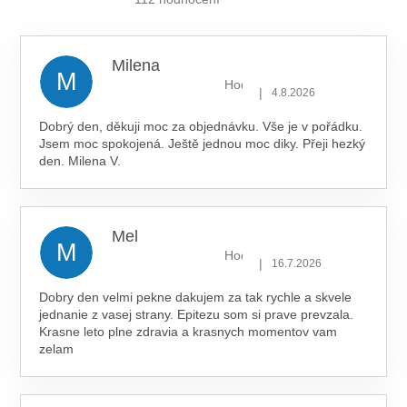
5,0
z 5
hvězdiček.
Milena
M
Hodnocení obchodu je 5 z 5 hv
|
4.8.2026
Dobrý den, děkuji moc za objednávku. Vše je v pořádku.
Jsem moc spokojená. Ještě jednou moc diky. Přeji hezký
den. Milena V.
Mel
M
Hodnocení obchodu je 5 z 5 hv
|
16.7.2026
Dobry den velmi pekne dakujem za tak rychle a skvele
jednanie z vasej strany. Epitezu som si prave prevzala.
Krasne leto plne zdravia a krasnych momentov vam
zelam