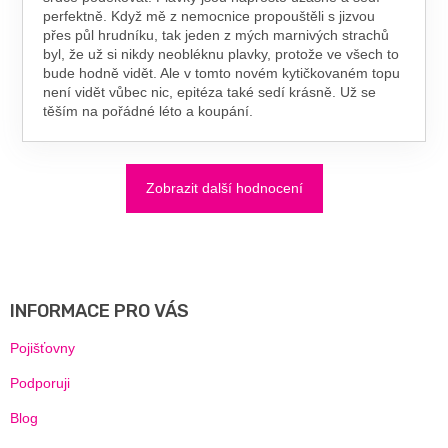
perfektně. Když mě z nemocnice propouštěli s jizvou
přes půl hrudníku, tak jeden z mých marnivých strachů
byl, že už si nikdy neobléknu plavky, protože ve všech to
bude hodně vidět. Ale v tomto novém kytičkovaném topu
není vidět vůbec nic, epitéza také sedí krásně. Už se
těším na pořádné léto a koupání.
Zobrazit další hodnocení
Z
Á
P
A
INFORMACE PRO VÁS
T
Í
Pojišťovny
Podporuji
Blog