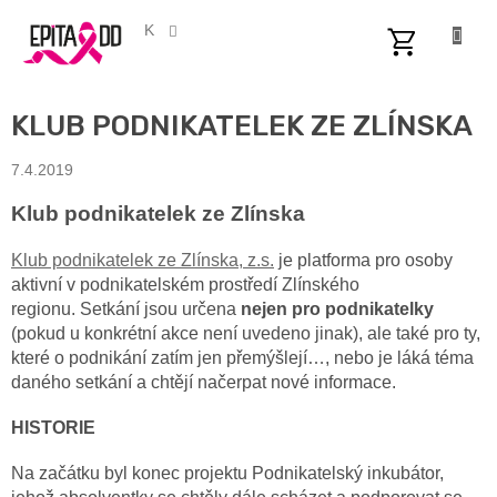
Přejít
na
CZK
obsah
NÁKUPNÍ
KOŠÍK
KLUB PODNIKATELEK ZE ZLÍNSKA
7.4.2019
Klub podnikatelek ze Zlínska
Klub podnikatelek ze Zlínska, z.s.
je platforma pro osoby
aktivní v podnikatelském prostředí Zlínského
regionu. Setkání jsou určena
nejen pro podnikatelky
(pokud u konkrétní akce není uvedeno jinak), ale také pro ty,
které o podnikání zatím jen přemýšlejí…, nebo je láká téma
daného setkání a chtějí načerpat nové informace.
HISTORIE
Na začátku byl konec projektu Podnikatelský inkubátor,