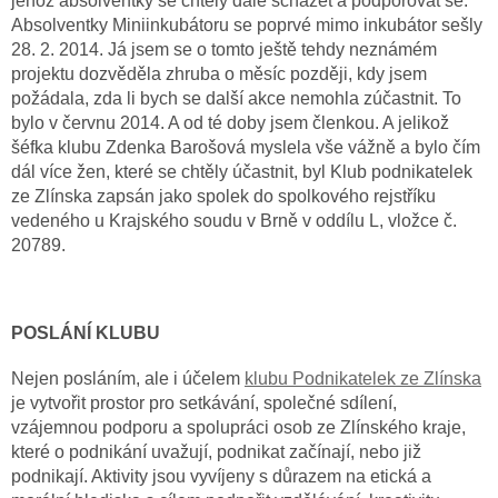
jehož absolventky se chtěly dále scházet a podporovat se.
Absolventky Miniinkubátoru se poprvé mimo inkubátor sešly
28. 2. 2014. Já jsem se o tomto ještě tehdy neznámém
projektu dozvěděla zhruba o měsíc později, kdy jsem
požádala, zda li bych se další akce nemohla zúčastnit. To
bylo v červnu 2014. A od té doby jsem členkou. A jelikož
šéfka klubu Zdenka Barošová myslela vše vážně a bylo čím
dál více žen, které se chtěly účastnit, byl Klub podnikatelek
ze Zlínska zapsán jako spolek do spolkového rejstříku
vedeného u Krajského soudu v Brně v oddílu L, vložce č.
20789.
POSLÁNÍ KLUBU
Nejen posláním, ale i účelem
klubu Podnikatelek ze Zlínska
je vytvořit prostor pro setkávání, společné sdílení,
vzájemnou podporu a spolupráci osob ze Zlínského kraje,
které o podnikání uvažují, podnikat začínají, nebo již
podnikají. Aktivity jsou vyvíjeny s důrazem na etická a