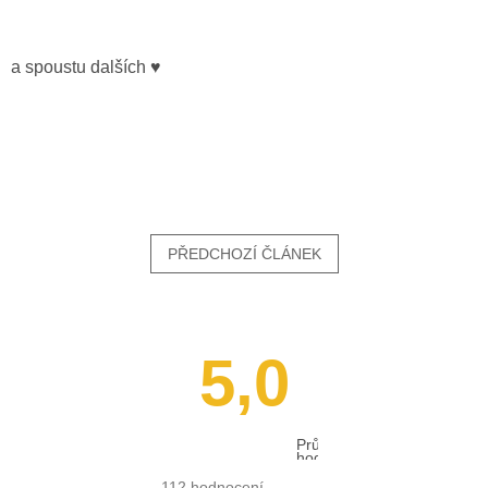
a spoustu dalších ♥
PŘEDCHOZÍ ČLÁNEK
5,0
Průměrné
hodnocení
obchodu
je
112 hodnocení