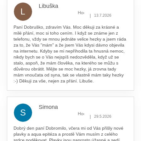
Libuška
L
Hodnocení obchodu je 5 z 5 hv
|
13.7.2026
Paní Dobruško, zdravím Vás. Moc děkuji za krásné a
milé přání, moc si toho cením. I když se známe jen z
telefonu, vždy se mnou jednáte velice hezky a jsem ráda
za to, že Vás "mám" a že jsem Vás kdysi dávno objevila
na internetu. Kdyby se mi nepřihodila ta hnusná nemoc,
nikdy bych se o Vás nejspíš nedozvěděla, když už se
stalo, aspoň, že mám člověka, na kterého se můžu s
důvěrou obrátit. Mějte se moc hezky, já zrovna tady
mám vnoučata od syna, tak se vlastně mám taky hezky
:-) Děkuji za vše, nejen za přání. Libuše.
Simona
S
Hodnocení obchodu je 5 z 5 hv
|
29.5.2026
Dobrý den paní Dobromilo, včera mi od Vás přišly nové
plavky a aqua epitéza a prostě Vám musím z celého
srdce poděkovat. Plavky jsou naprosto úžasné a sedí