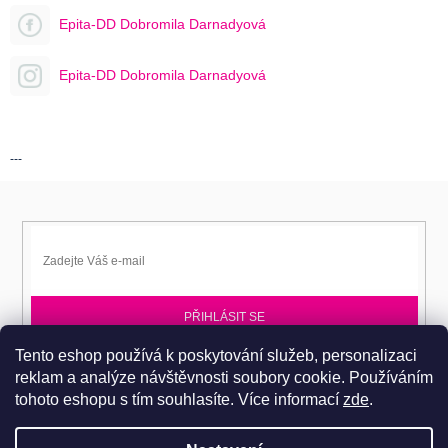
Epita-DD Dobromila Darnadyová
Epita-DD Dobromila Darnadyová
---
PŘIHLÁSIT SE
Tento eshop používá k poskytování služeb, personalizaci
Přihlaste se k EPITA-DD a získávejte novinky jako první.
reklam a analýze návštěvnosti soubory cookie. Používáním
tohoto eshopu s tím souhlasíte.
Více informací
zde
.