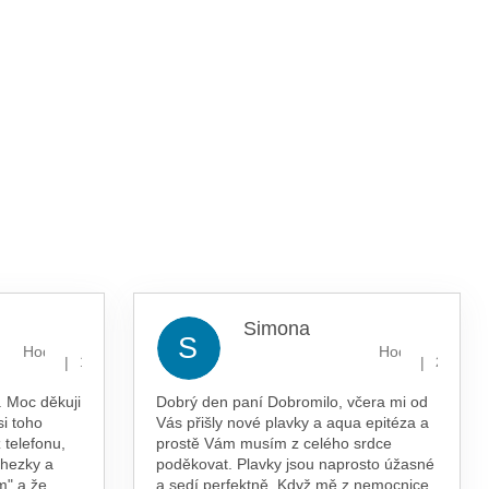
Simona
S
Hodnocení obchodu je 5 z 5 hvězdiček.
Hodnocení obcho
|
|
13.7.2026
29.5.202
 Moc děkuji
Dobrý den paní Dobromilo, včera mi od
si toho
Vás přišly nové plavky a aqua epitéza a
 telefonu,
prostě Vám musím z celého srdce
 hezky a
poděkovat. Plavky jsou naprosto úžasné
m" a že
a sedí perfektně. Když mě z nemocnice