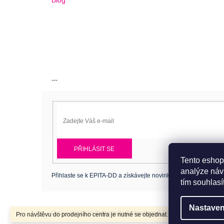
Blog
---
PŘIHLÁSIT SE
Tento eshop
analýze náv
Přihlaste se k EPITA-DD a získávejte novinky jako první.
tím souhlasí
Nastaven
Copyright 2026
Dobromila Darnadyová EPITA-DD
. Všechna p
Pro návštěvu do prodejního centra je nutné se objednat. Tel.: 724 486 044