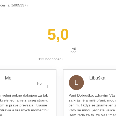
 černá (5005397)
5,0
Průměrné
hodnocení
obchodu
je
112 hodnocení
5,0
z 5
hvězdiček.
Mel
Libuška
L
hvězdiček.
Hodnocení obchodu je 5 z 5 hvězdiček.
|
16.7.2026
n velmi pekne dakujem za tak
Paní Dobruško, zdravím Vás.
skvele jednanie z vasej strany.
za krásné a milé přání, moc 
om si prave prevzala. Krasne
cením. I když se známe jen z
 zdravia a krasnych momentov
vždy se mnou jednáte velice
am
jsem ráda za to, že Vás "má