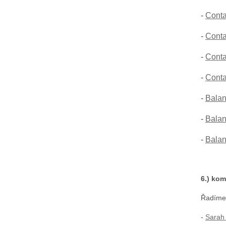
-
Conta
-
Conta
-
Conta
-
Conta
-
Balan
-
Balan
-
Balan
6.) ko
Řadíme
-
Sarah 