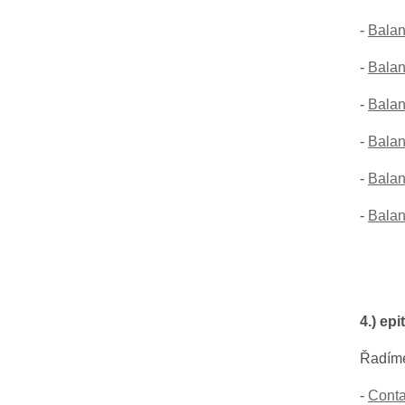
-
Balan
-
Balan
-
Balan
-
Balan
-
Balan
-
Balan
4.) ep
Řadím
-
Conta