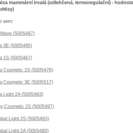
itéza mammární trvalá (odlehčená, termoregulační) - hodnot
pitézy)
e sem:
Wave (5005487)
a 3E (5005495)
a 1S (5005467)
a Cosmetic 2S (5005476)
a Cosmetic 3E (5005517)
a Light 2A (5005463)
y Cosmetic 2S (5005497)
tial Light 2S (5005483)
tial Light 2A (5005480)