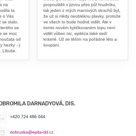
a na
propouštěli s jizvou přes půl hrudníku,
odila ta
tak jeden z mých marnivých strachů byl,
e o Vás
že už si nikdy neobléknu plavky, protože
 se stalo,
ve všech to bude hodně vidět. Ale v
kterého se
tomto novém kytičkovaném topu není
te se moc
vidět vůbec nic, epitéza také sedí
vnoučata od
krásně. Už se těším na pořádné léto a
y hezky :-)
koupání.
. Libuše.
OBROMILA DARNADYOVÁ, DIS.
+420 724 486 044
dobruska@epita-dd.cz