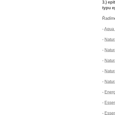
3.) ep
typu e
Řadím
-
Aqua 
-
Natur
-
Natur
-
Natur
-
Natur
-
Natur
-
Energ
-
Essen
-
Essen