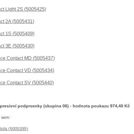
ct Light 2S (5005425)
ct 2A (5005431)
ct 1S (5005409)
ct 3E (5005430)
ce Contact MD (5005437)
ce Contact VD (5005434)
ce Contact SV (5005440)
mpresivní podprsenky (skupina 06) - hodnota poukazu 974,40 Kč
 sem:
bílá (5005395)