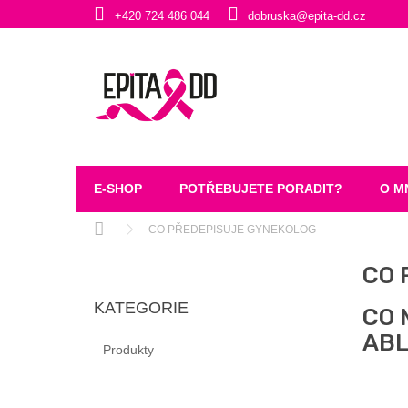
Přejít
+420 724 486 044
dobruska@epita-dd.cz
na
obsah
E-SHOP
POTŘEBUJETE PORADIT?
O M
Domů
CO PŘEDEPISUJE GYNEKOLOG
P
CO 
O
Přeskočit
S
KATEGORIE
kategorie
CO 
T
R
ABL
Produkty
A
N
N