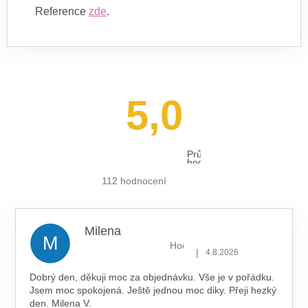
Reference
zde
.
5,0
Průměrné
hodnocení
obchodu
je
112 hodnocení
5,0
z 5
hvězdiček.
Milena
M
Hodnocení obchodu je 5 z 5 hv
|
4.8.2026
Dobrý den, děkuji moc za objednávku. Vše je v pořádku.
Jsem moc spokojená. Ještě jednou moc diky. Přeji hezký
den. Milena V.