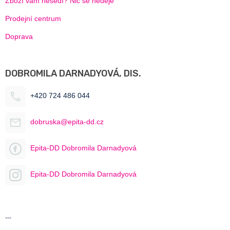
Zboží vám nesedí? Nic se neděje
Prodejní centrum
Doprava
DOBROMILA DARNADYOVÁ, DIS.
+420 724 486 044
dobruska@epita-dd.cz
Epita-DD Dobromila Darnadyová
Epita-DD Dobromila Darnadyová
---