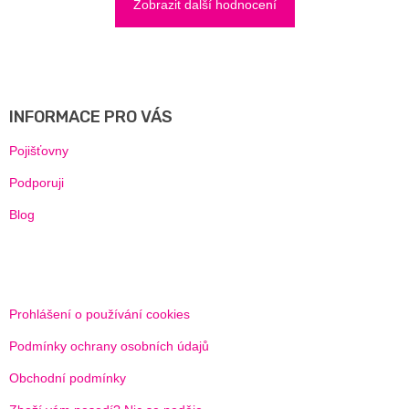
Zobrazit další hodnocení
Z
Á
P
A
INFORMACE PRO VÁS
T
Í
Pojišťovny
Podporuji
Blog
Prohlášení o používání cookies
Podmínky ochrany osobních údajů
Obchodní podmínky