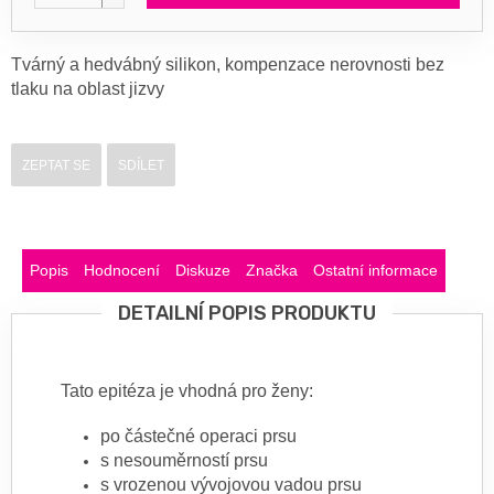
Tvárný a hedvábný silikon, kompenzace nerovnosti bez
tlaku na oblast jizvy
ZEPTAT SE
SDÍLET
Popis
Hodnocení
Diskuze
Značka
Ostatní informace
DETAILNÍ POPIS PRODUKTU
Tato epitéza je vhodná pro ženy:
po částečné operaci prsu
s nesouměrností prsu
s vrozenou vývojovou vadou prsu