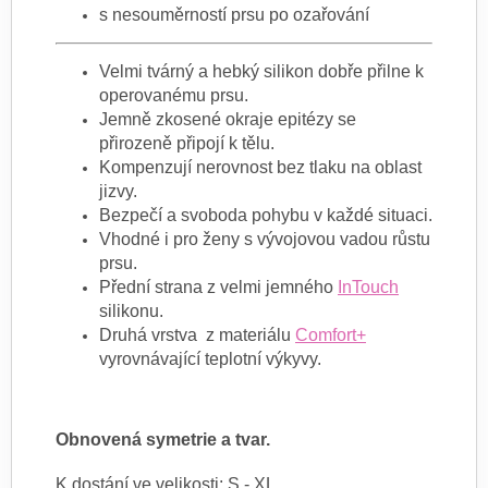
s nesouměrností prsu po ozařování
Velmi tvárný a hebký silikon dobře přilne k
operovanému prsu.
Jemně zkosené okraje epitézy se
přirozeně připojí k tělu.
Kompenzují nerovnost bez tlaku na oblast
jizvy.
Bezpečí a svoboda pohybu v každé situaci.
Vhodné i pro ženy s vývojovou vadou růstu
prsu.
Přední strana z velmi jemného
InTouch
silikonu.
Druhá vrstva z materiálu
Comfort+
vyrovnávající teplotní výkyvy.
Obnovená symetrie a tvar.
K dostání ve velikosti: S - XL