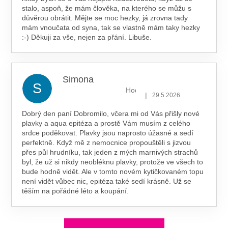
stalo, aspoň, že mám člověka, na kterého se můžu s
důvěrou obrátit. Mějte se moc hezky, já zrovna tady
mám vnoučata od syna, tak se vlastně mám taky hezky
:-) Děkuji za vše, nejen za přání. Libuše.
Simona
S
Hodnocení obchodu je 5 z 5 hv
|
29.5.2026
Dobrý den paní Dobromilo, včera mi od Vás přišly nové
plavky a aqua epitéza a prostě Vám musím z celého
srdce poděkovat. Plavky jsou naprosto úžasné a sedí
perfektně. Když mě z nemocnice propouštěli s jizvou
přes půl hrudníku, tak jeden z mých marnivých strachů
byl, že už si nikdy neobléknu plavky, protože ve všech to
bude hodně vidět. Ale v tomto novém kytičkovaném topu
není vidět vůbec nic, epitéza také sedí krásně. Už se
těším na pořádné léto a koupání.