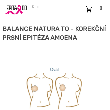
Přejít
na
CZK
obsah
NÁKUPNÍ
KOŠÍK
BALANCE NATURA TO - KOREKČNÍ
PRSNÍ EPITÉZA AMOENA