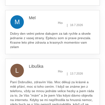
Mel
M
Hodnocení obchodu je 5 z 5 hv
|
16.7.2026
Dobry den velmi pekne dakujem za tak rychle a skvele
jednanie z vasej strany. Epitezu som si prave prevzala.
Krasne leto plne zdravia a krasnych momentov vam
zelam
Libuška
L
Hodnocení obchodu je 5 z 5 hv
|
13.7.2026
Paní Dobruško, zdravím Vás. Moc děkuji za krásné a
milé přání, moc si toho cením. I když se známe jen z
telefonu, vždy se mnou jednáte velice hezky a jsem ráda
za to, že Vás "mám" a že jsem Vás kdysi dávno objevila
na internetu. Kdyby se mi nepřihodila ta hnusná nemoc,
nikdy bych se o Vás nejspíš nedozvěděla, když už se