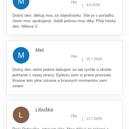
M
Hodnocení obchodu je 5 z 5 hv
|
4.8.2026
Dobrý den, děkuji moc za objednávku. Vše je v pořádku.
Jsem moc spokojená. Ještě jednou moc diky. Přeji hezký
den. Milena V.
Mel
M
Hodnocení obchodu je 5 z 5 hv
|
16.7.2026
Dobry den velmi pekne dakujem za tak rychle a skvele
jednanie z vasej strany. Epitezu som si prave prevzala.
Krasne leto plne zdravia a krasnych momentov vam
zelam
Libuška
L
Hodnocení obchodu je 5 z 5 hv
|
13.7.2026