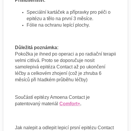
Příslušenství:
Speciální kartáček a přípravky pro péči o
epitézu a tělo na první 3 měsíce.
Fólie na ochranu lepící plochy.
Důležitá poznámka:
Pokožka je ihned po operaci a po radiační terapii
velmi citlivá. Proto se doporučuje nosit
samolepivá epitéza Contact až po ukončení
léčby a celkovém zhojení (což je zhruba 6
měsíců při hladkém průběhu léčby)
Součástí epitézy Amoena Contact je
patentovaný materiál
Comfort+
.
Jak nalepit a odlepit lepicí prsní epitézu Contact