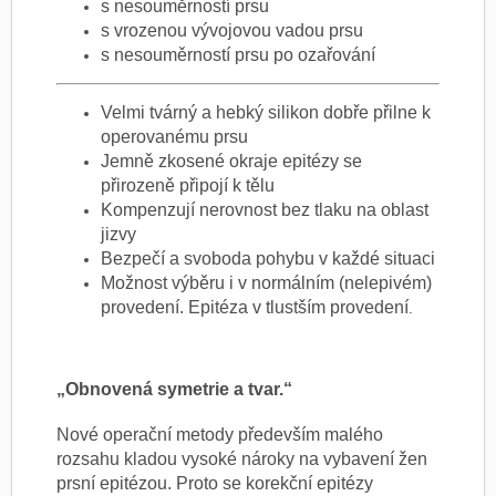
s nesouměrností prsu
s vrozenou vývojovou vadou prsu
s nesouměrností prsu po ozařování
Velmi tvárný a hebký silikon dobře přilne k
operovanému prsu
Jemně zkosené okraje epitézy se
přirozeně připojí k tělu
Kompenzují nerovnost bez tlaku na oblast
jizvy
Bezpečí a svoboda pohybu v každé situaci
Možnost výběru i v normálním (nelepivém)
provedení. Epitéza v tlustším provedení
.
„Obnovená symetrie a tvar.“
Nové operační metody především malého
rozsahu kladou vysoké nároky na vybavení žen
prsní epitézou. Proto se korekční epitézy