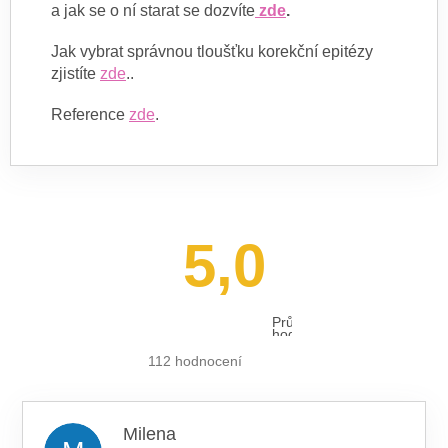
a jak se o ní starat se dozvíte
zde
.
Jak vybrat správnou tloušťku korekční epitézy
zjistíte
zde
..
Reference
zde
.
5,0
Průměrné
hodnocení
obchodu
je
112 hodnocení
5,0
z 5
hvězdiček.
Milena