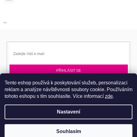
---
PŘIHLÁSIT SE
Tento eshop používá k poskytování služeb, personalizaci
Přihlaste se k EPITA-DD a získávejte novinky jako první.
reklam a analýze návštěvnosti soubory cookie. Používáním
tohoto eshopu s tím souhlasíte.
Více informací
zde
.
Nastavení
Copyright 2026
Dobromila Darnadyová EPITA-DD
. Všechna práva
Pro návštěvu do prodejního centra je nutné se objednat. Tel.: 724
Souhlasím
vyhrazena.
486 044