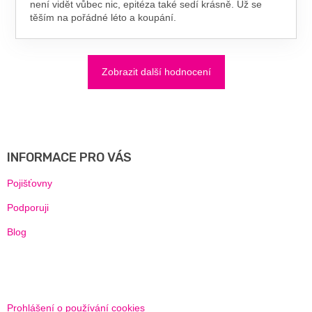
není vidět vůbec nic, epitéza také sedí krásně. Už se
těším na pořádné léto a koupání.
Zobrazit další hodnocení
Z
Á
P
A
INFORMACE PRO VÁS
T
Í
Pojišťovny
Podporuji
Blog
Prohlášení o používání cookies