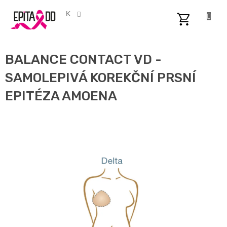
Přejít
na
CZK
obsah
NÁKUPNÍ
KOŠÍK
BALANCE CONTACT VD -
SAMOLEPIVÁ KOREKČNÍ PRSNÍ
EPITÉZA AMOENA