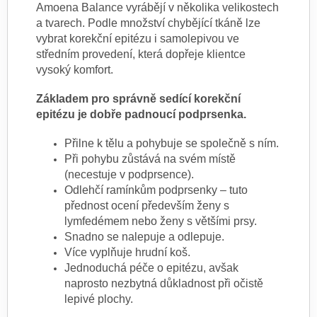
Amoena Balance vyrábějí v několika velikostech
a tvarech. Podle množství chybějící tkáně lze
vybrat korekční epitézu i samolepivou ve
středním provedení, která dopřeje klientce
vysoký komfort.
Základem pro správně sedící korekční
epitézu je dobře padnoucí podprsenka.
Přilne k tělu a pohybuje se společně s ním.
Při pohybu zůstává na svém místě
(necestuje v podprsence).
Odlehčí ramínkům podprsenky – tuto
přednost ocení především ženy s
lymfedémem nebo ženy s většími prsy.
Snadno se nalepuje a odlepuje.
Více vyplňuje hrudní koš.
Jednoduchá péče o epitézu, avšak
naprosto nezbytná důkladnost při očistě
lepivé plochy.