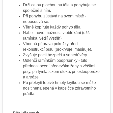
Drží celou plochou na těle a pohybuje se
společně s ním.
Při pohybu zůstává na svém místě -
neposouvá se.
Věrně kopíruje každý pohyb těla.
Nabízí nové možnosti v oblékání (užší
ramínka, větší výstřih)
Vhodná příprava pokožky před
rekonstrukcí prsu (prokrvuje, masíruje).
Zvyšuje pocit bezpečí a sebedůvěry.
Odlehčí ramínkům podprsenky - tuto
přednost ocení především ženy s většími
prsy, při lymfatickém otoku, při osteoporóze
a artróze.
Po překrytí lepivé hmoty krytkou se může
nosit nenalepená v kapsičce zdravotního
prádla.