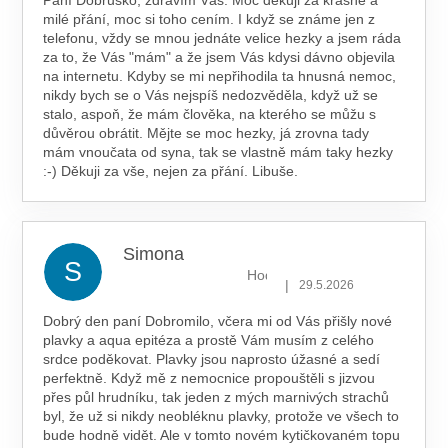
Paní Dobruško, zdravím Vás. Moc děkuji za krásné a
milé přání, moc si toho cením. I když se známe jen z
telefonu, vždy se mnou jednáte velice hezky a jsem ráda
za to, že Vás "mám" a že jsem Vás kdysi dávno objevila
na internetu. Kdyby se mi nepřihodila ta hnusná nemoc,
nikdy bych se o Vás nejspíš nedozvěděla, když už se
stalo, aspoň, že mám člověka, na kterého se můžu s
důvěrou obrátit. Mějte se moc hezky, já zrovna tady
mám vnoučata od syna, tak se vlastně mám taky hezky
:-) Děkuji za vše, nejen za přání. Libuše.
Simona
S
Hodnocení obchodu je 5 z 5 hv
|
29.5.2026
Dobrý den paní Dobromilo, včera mi od Vás přišly nové
plavky a aqua epitéza a prostě Vám musím z celého
srdce poděkovat. Plavky jsou naprosto úžasné a sedí
perfektně. Když mě z nemocnice propouštěli s jizvou
přes půl hrudníku, tak jeden z mých marnivých strachů
byl, že už si nikdy neobléknu plavky, protože ve všech to
bude hodně vidět. Ale v tomto novém kytičkovaném topu