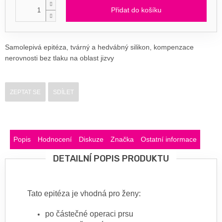
Přidat do košíku
Samolepivá epitéza, tvárný a hedvábný silikon, kompenzace
nerovnosti bez tlaku na oblast jizvy
ZEPTAT SE
SDÍLET
Popis
Hodnocení
Diskuze
Značka
Ostatní informace
DETAILNÍ POPIS PRODUKTU
Tato epitéza je vhodná pro ženy:
po částečné operaci prsu