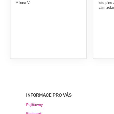
Milena V.
leto plne
vam zel
Z
Á
P
INFORMACE PRO VÁS
A
T
Pojišťovny
Í
Podporuji