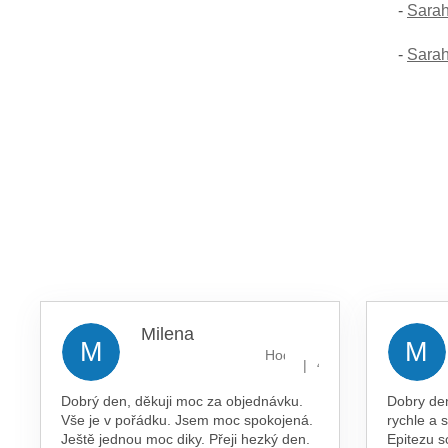
-
Sarah
-
Sarah
Milena
M
M
Hodnocení obchodu je 5 z 5 
|
4.8.2026
Dobrý den, děkuji moc za objednávku.
Dobry de
Vše je v pořádku. Jsem moc spokojená.
rychle a 
Ještě jednou moc diky. Přeji hezký den.
Epitezu s