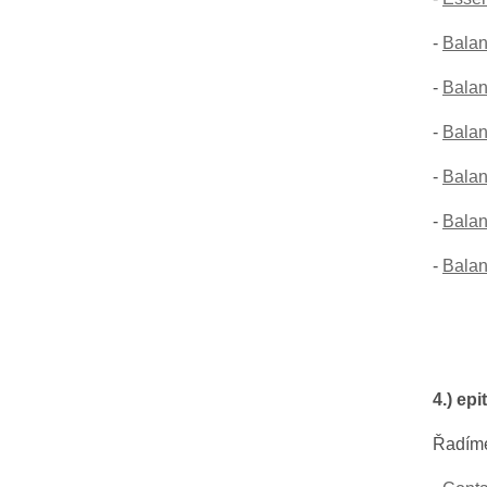
-
Balan
-
Balan
-
Balan
-
Balan
-
Balan
-
Balan
4.) ep
Řadím