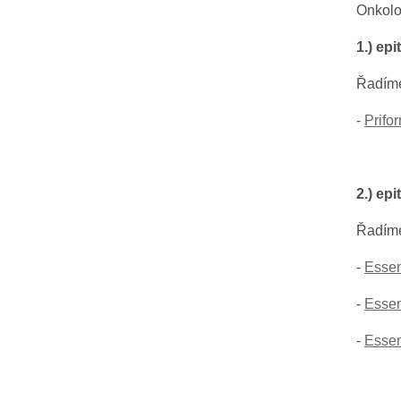
Í
Onkolo
P
A
1.) ep
N
Řadím
E
L
-
Prifo
2.) ep
Řadím
-
Essen
-
Essen
-
Essen