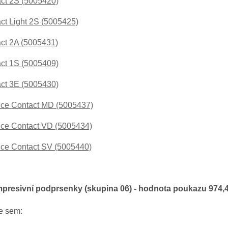
ct 2S (5005420)
ct Light 2S (5005425)
ct 2A (5005431)
ct 1S (5005409)
ct 3E (5005430)
ce Contact MD (5005437)
ce Contact VD (5005434)
ce Contact SV (5005440)
mpresivní podprsenky (skupina 06) - hodnota poukazu 974,
e sem: