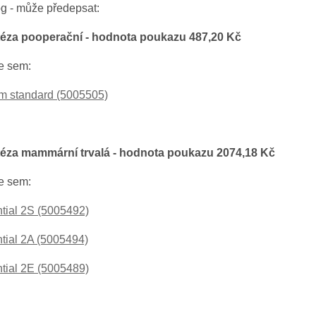
g - může předepsat:
itéza pooperační - hodnota poukazu 487,20 Kč
e sem:
rm standard (5005505)
itéza mammární trvalá - hodnota poukazu 2074,18 Kč
e sem:
tial 2S (5005492)
tial 2A (5005494)
tial 2E (5005489)