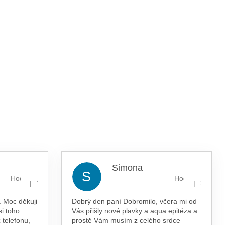
Simona
S
Hodnocení obchodu je 5 z 5 hvězdiček.
Hodnocení obcho
|
|
13.7.2026
29.5.202
 Moc děkuji
Dobrý den paní Dobromilo, včera mi od
si toho
Vás přišly nové plavky a aqua epitéza a
 telefonu,
prostě Vám musím z celého srdce