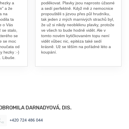
 hezky a
poděkovat. Plavky jsou naprosto úžasné
m" a že
a sedí perfektně. Když mě z nemocnice
a na
propouštěli s jizvou přes půl hrudníku,
odila ta
tak jeden z mých marnivých strachů byl,
e o Vás
že už si nikdy neobléknu plavky, protože
 se stalo,
ve všech to bude hodně vidět. Ale v
kterého se
tomto novém kytičkovaném topu není
te se moc
vidět vůbec nic, epitéza také sedí
vnoučata od
krásně. Už se těším na pořádné léto a
y hezky :-)
koupání.
. Libuše.
OBROMILA DARNADYOVÁ, DIS.
+420 724 486 044