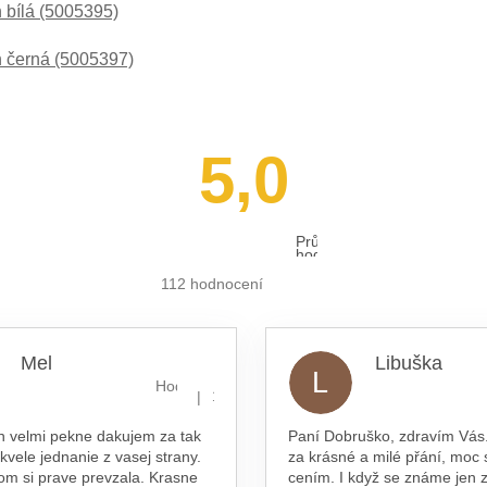
 bílá (5005395)
 černá (5005397)
5,0
Průměrné
hodnocení
obchodu
je
112 hodnocení
5,0
z 5
hvězdiček.
Mel
Libuška
L
hvězdiček.
Hodnocení obchodu je 5 z 5 hvězdiček.
|
16.7.2026
n velmi pekne dakujem za tak
Paní Dobruško, zdravím Vás.
skvele jednanie z vasej strany.
za krásné a milé přání, moc 
om si prave prevzala. Krasne
cením. I když se známe jen z