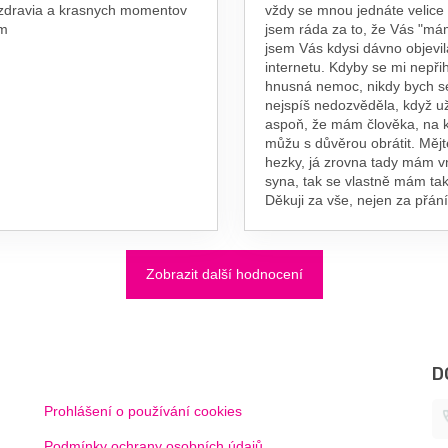
 zdravia a krasnych momentov
vždy se mnou jednáte velice
am
jsem ráda za to, že Vás "má
jsem Vás kdysi dávno objevil
internetu. Kdyby se mi nepřih
hnusná nemoc, nikdy bych s
nejspíš nedozvěděla, když už
aspoň, že mám člověka, na 
můžu s důvěrou obrátit. Měj
hezky, já zrovna tady mám 
syna, tak se vlastně mám tak
Děkuji za vše, nejen za přání
Zobrazit další hodnocení
D
Prohlášení o používání cookies
Podmínky ochrany osobních údajů