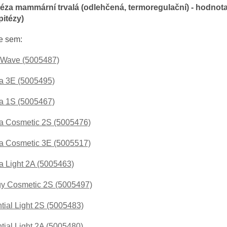
itéza mammární trvalá (odlehčená, termoregulační) - hodnot
pitézy)
e sem:
Wave (5005487)
a 3E (5005495)
a 1S (5005467)
a Cosmetic 2S (5005476)
a Cosmetic 3E (5005517)
a Light 2A (5005463)
y Cosmetic 2S (5005497)
tial Light 2S (5005483)
tial Light 2A (5005480)