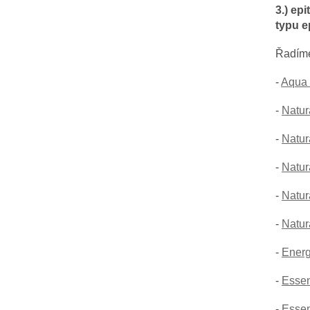
3.) ep
typu e
Řadím
-
Aqua 
-
Natur
-
Natur
-
Natur
-
Natur
-
Natur
-
Energ
-
Essen
-
Essen