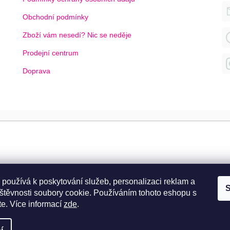
Obchodní podmínky
Zboží vám nesedí? Nic se neděje
Prodejní centrum
Doprava
 používá k poskytování služeb, personalizaci reklam a
S
štěvnosti soubory cookie. Používáním tohoto eshopu s
te.
Více informací
zde
.