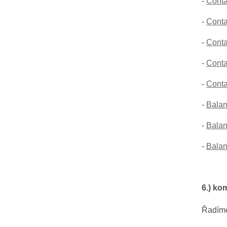
-
Conta
-
Conta
-
Conta
-
Conta
-
Conta
-
Balan
-
Balan
-
Balan
6.) ko
Řadím