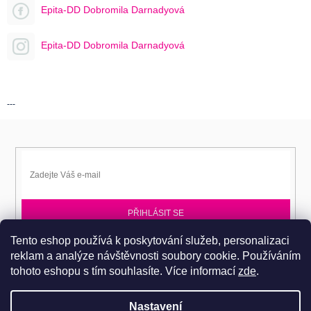
Epita-DD Dobromila Darnadyová
Epita-DD Dobromila Darnadyová
---
PŘIHLÁSIT SE
Tento eshop používá k poskytování služeb, personalizaci
Přihlaste se k EPITA-DD a získávejte novinky jako první.
reklam a analýze návštěvnosti soubory cookie. Používáním
tohoto eshopu s tím souhlasíte.
Více informací
zde
.
Nastavení