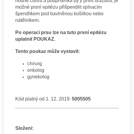
hodně citlivá a podprsenka by ji příliš dráždila, je
možné prsní epitézu přišpendlit spínacím
špendlíkem pod bavlněnou košilkou nebo
nátělníkem.
Po operaci prsu lze na tuto prsní epitézu
uplatnit POUKAZ.
Tento poukaz může vystavit:
chirurg
onkolog
gynekolog
Kód platný od 1. 12. 2019:
5005505
Složení: