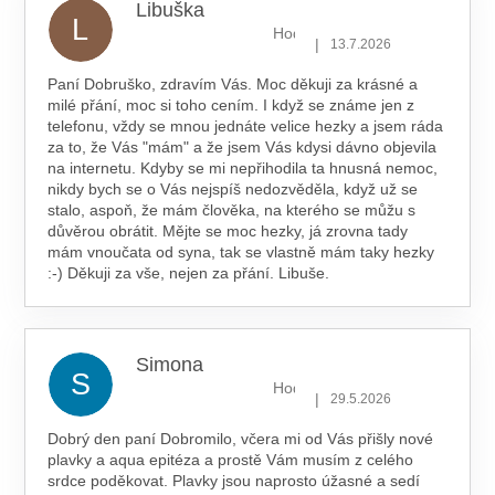
Libuška
L
Hodnocení obchodu je 5 z 5 hv
|
13.7.2026
Paní Dobruško, zdravím Vás. Moc děkuji za krásné a
milé přání, moc si toho cením. I když se známe jen z
telefonu, vždy se mnou jednáte velice hezky a jsem ráda
za to, že Vás "mám" a že jsem Vás kdysi dávno objevila
na internetu. Kdyby se mi nepřihodila ta hnusná nemoc,
nikdy bych se o Vás nejspíš nedozvěděla, když už se
stalo, aspoň, že mám člověka, na kterého se můžu s
důvěrou obrátit. Mějte se moc hezky, já zrovna tady
mám vnoučata od syna, tak se vlastně mám taky hezky
:-) Děkuji za vše, nejen za přání. Libuše.
Simona
S
Hodnocení obchodu je 5 z 5 hv
|
29.5.2026
Dobrý den paní Dobromilo, včera mi od Vás přišly nové
plavky a aqua epitéza a prostě Vám musím z celého
srdce poděkovat. Plavky jsou naprosto úžasné a sedí