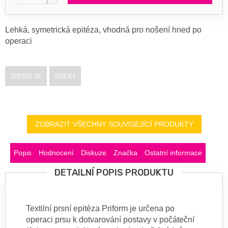
Lehká, symetrická epitéza, vhodná pro nošení hned po
operaci
ZEPTAT SE
SDÍLET
ZOBRAZIT VŠECHNY SOUVISEJÍCÍ PRODUKTY
Popis
Hodnocení
Diskuze
Značka
Ostatní informace
DETAILNÍ POPIS PRODUKTU
Textilní prsní epitéza Priform je určena po
operaci prsu k dotvarování postavy v počáteční