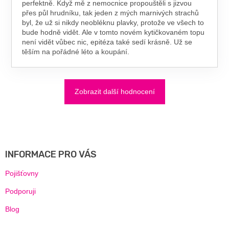
perfektně. Když mě z nemocnice propouštěli s jizvou
přes půl hrudníku, tak jeden z mých marnivých strachů
byl, že už si nikdy neobléknu plavky, protože ve všech to
bude hodně vidět. Ale v tomto novém kytičkovaném topu
není vidět vůbec nic, epitéza také sedí krásně. Už se
těším na pořádné léto a koupání.
Zobrazit další hodnocení
Z
Á
P
A
INFORMACE PRO VÁS
T
Í
Pojišťovny
Podporuji
Blog