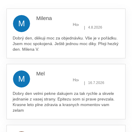
z 5
hvězdiček.
Milena
M
Hodnocení obchodu je 5 z 5 hv
|
4.8.2026
Dobrý den, děkuji moc za objednávku. Vše je v pořádku.
Jsem moc spokojená. Ještě jednou moc diky. Přeji hezký
den. Milena V.
Mel
M
Hodnocení obchodu je 5 z 5 hv
|
16.7.2026
Dobry den velmi pekne dakujem za tak rychle a skvele
jednanie z vasej strany. Epitezu som si prave prevzala.
Krasne leto plne zdravia a krasnych momentov vam
zelam