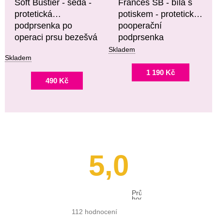
Soft Bustier - šedá -
Frances SB - bílá s
protetická
potiskem - protetická
podprsenka po
pooperační
operaci prsu bezešvá
podprsenka
Skladem
Skladem
1 190 Kč
490 Kč
5,0
Průměrné
hodnocení
obchodu
je
112 hodnocení
5,0