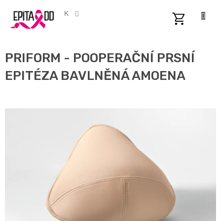
Přejít
na
CZK
obsah
NÁKUPNÍ
KOŠÍK
PRIFORM - POOPERAČNÍ PRSNÍ
EPITÉZA BAVLNĚNÁ AMOENA