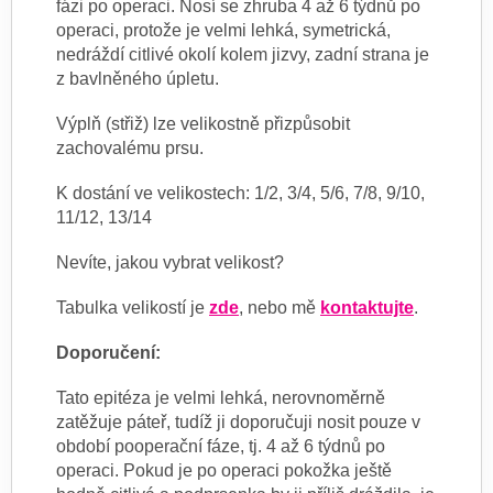
fázi po operaci. Nosí se zhruba 4 až 6 týdnů po
operaci, protože je velmi lehká, symetrická,
nedráždí citlivé okolí kolem jizvy, zadní strana je
z bavlněného úpletu.
Výplň (střiž) lze velikostně přizpůsobit
zachovalému prsu.
K dostání ve velikostech: 1/2, 3/4, 5/6, 7/8, 9/10,
11/12, 13/14
Nevíte, jakou vybrat velikost?
Tabulka velikostí je
zde
, nebo mě
kontaktujte
.
Doporučení:
Tato epitéza je velmi lehká, nerovnoměrně
zatěžuje páteř, tudíž ji doporučuji nosit pouze v
období pooperační fáze, tj. 4 až 6 týdnů po
operaci. Pokud je po operaci pokožka ještě