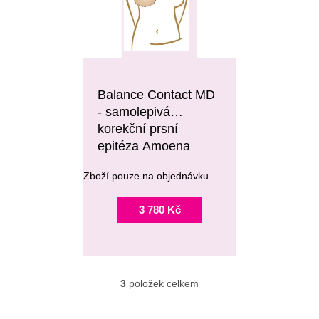
Balance Contact MD
- samolepivá
korekční prsní
epitéza Amoena
Zboží pouze na objednávku
3 780 Kč
3
položek celkem
O
V
L