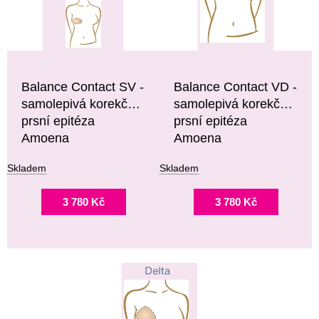
Ů
P
R
O
D
U
Balance Contact SV -
Balance Contact VD -
K
samolepivá korekční
samolepivá korekční
T
prsní epitéza
prsní epitéza
Ů
Amoena
Amoena
Skladem
Skladem
3 780 Kč
3 780 Kč