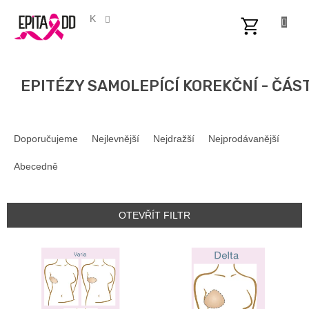
Přejít
na
CZK
obsah
NÁKUPNÍ
KOŠÍK
EPITÉZY SAMOLEPÍCÍ KOREKČNÍ - ČÁS
Ř
A
Doporučujeme
Nejlevnější
Nejdražší
Nejprodávanější
Z
E
Abecedně
N
Í
P
OTEVŘÍT FILTR
R
O
V
D
Ý
U
P
K
I
T
S