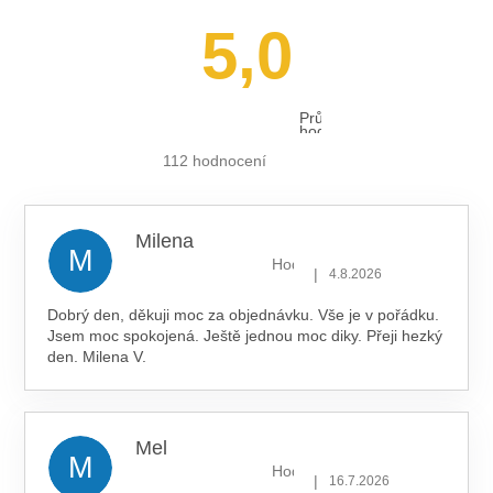
Á
5,0
D
A
C
Í
P
Průměrné
hodnocení
R
obchodu
je
V
112 hodnocení
5,0
K
z 5
hvězdiček.
Y
V
Milena
Ý
M
P
Hodnocení obchodu je 5 z 5 hv
|
4.8.2026
I
S
Dobrý den, děkuji moc za objednávku. Vše je v pořádku.
U
Jsem moc spokojená. Ještě jednou moc diky. Přeji hezký
den. Milena V.
Mel
M
Hodnocení obchodu je 5 z 5 hv
|
16.7.2026