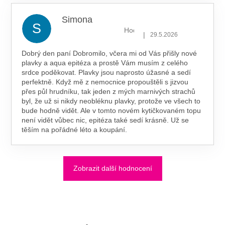
Simona
S
Hodnocení obchodu je 5 z 5 hv
|
29.5.2026
Dobrý den paní Dobromilo, včera mi od Vás přišly nové
plavky a aqua epitéza a prostě Vám musím z celého
srdce poděkovat. Plavky jsou naprosto úžasné a sedí
perfektně. Když mě z nemocnice propouštěli s jizvou
přes půl hrudníku, tak jeden z mých marnivých strachů
byl, že už si nikdy neobléknu plavky, protože ve všech to
bude hodně vidět. Ale v tomto novém kytičkovaném topu
není vidět vůbec nic, epitéza také sedí krásně. Už se
těším na pořádné léto a koupání.
Zobrazit další hodnocení
Z
Á
P
A