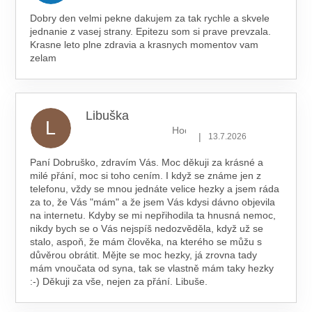
Dobry den velmi pekne dakujem za tak rychle a skvele
jednanie z vasej strany. Epitezu som si prave prevzala.
Krasne leto plne zdravia a krasnych momentov vam
zelam
Libuška
L
Hodnocení obchodu je 5 z 5 hv
|
13.7.2026
Paní Dobruško, zdravím Vás. Moc děkuji za krásné a
milé přání, moc si toho cením. I když se známe jen z
telefonu, vždy se mnou jednáte velice hezky a jsem ráda
za to, že Vás "mám" a že jsem Vás kdysi dávno objevila
na internetu. Kdyby se mi nepřihodila ta hnusná nemoc,
nikdy bych se o Vás nejspíš nedozvěděla, když už se
stalo, aspoň, že mám člověka, na kterého se můžu s
důvěrou obrátit. Mějte se moc hezky, já zrovna tady
mám vnoučata od syna, tak se vlastně mám taky hezky
:-) Děkuji za vše, nejen za přání. Libuše.