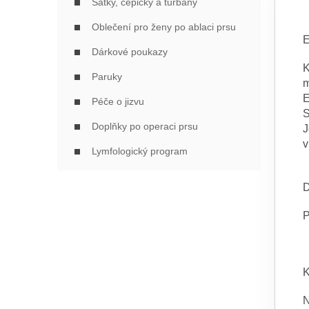
Šátky, čepičky a turbany
Oblečení pro ženy po ablaci prsu
E
Dárkové poukazy
K
Paruky
m
E
Péče o jizvu
S
Doplňky po operaci prsu
J
v
Lymfologický program
D
P
K
N