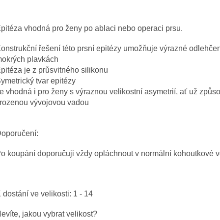
pitéza vhodná pro ženy po ablaci nebo operaci prsu.
onstrukční řešení této prsní epitézy umožňuje výrazné odlehče
okrých plavkách
pitéza je z průsvitného silikonu
ymetrický tvar epitézy
e vhodná i pro ženy s výraznou velikostní asymetrií, ať už zp
rozenou vývojovou vadou
oporučení:
o koupání doporučuji vždy opláchnout v normální kohoutkové 
 dostání ve velikosti: 1 - 14
evíte, jakou vybrat velikost?