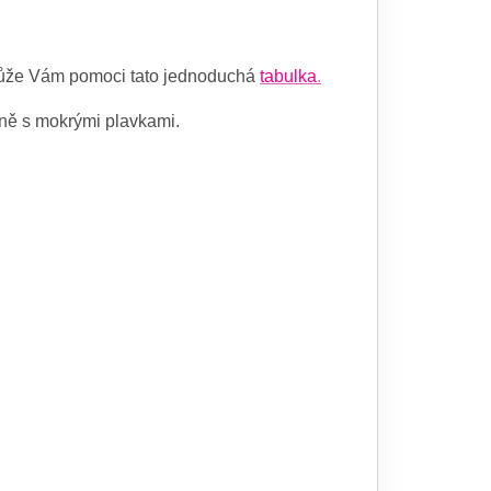
í, může Vám pomoci tato jednoduchá
tabulka
.
čně s mokrými plavkami.