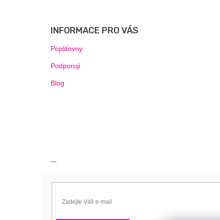
Z
Á
P
INFORMACE PRO VÁS
A
T
Pojišťovny
Í
Podporuji
Blog
---