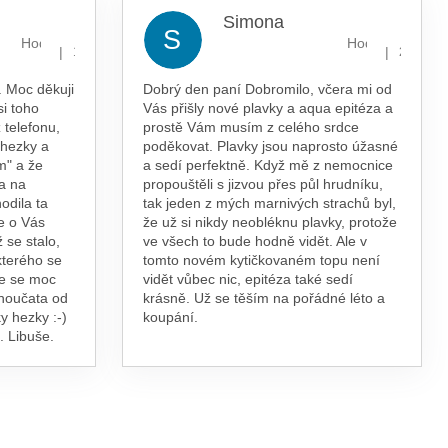
Simona
S
Hodnocení obchodu je 5 z 5 hvězdiček.
Hodnocení obcho
|
|
13.7.2026
29.5.202
 Moc děkuji
Dobrý den paní Dobromilo, včera mi od
si toho
Vás přišly nové plavky a aqua epitéza a
 telefonu,
prostě Vám musím z celého srdce
 hezky a
poděkovat. Plavky jsou naprosto úžasné
m" a že
a sedí perfektně. Když mě z nemocnice
a na
propouštěli s jizvou přes půl hrudníku,
odila ta
tak jeden z mých marnivých strachů byl,
e o Vás
že už si nikdy neobléknu plavky, protože
 se stalo,
ve všech to bude hodně vidět. Ale v
kterého se
tomto novém kytičkovaném topu není
te se moc
vidět vůbec nic, epitéza také sedí
vnoučata od
krásně. Už se těším na pořádné léto a
y hezky :-)
koupání.
. Libuše.