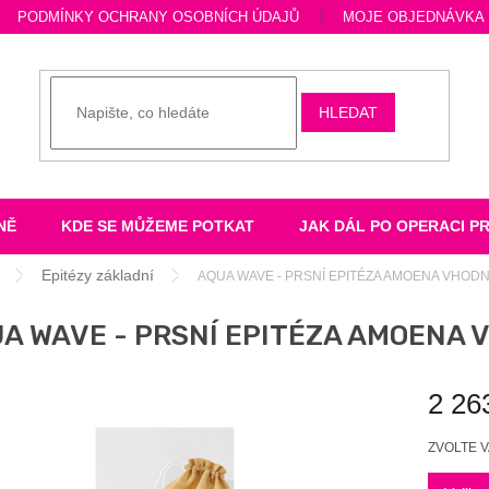
PODMÍNKY OCHRANY OSOBNÍCH ÚDAJŮ
MOJE OBJEDNÁVKA
HLEDAT
NĚ
KDE SE MŮŽEME POTKAT
JAK DÁL PO OPERACI P
Epitézy základní
AQUA WAVE - PRSNÍ EPITÉZA AMOENA VHODN
A WAVE - PRSNÍ EPITÉZA AMOENA 
2 26
Měrná
ZVOLTE 
cena: