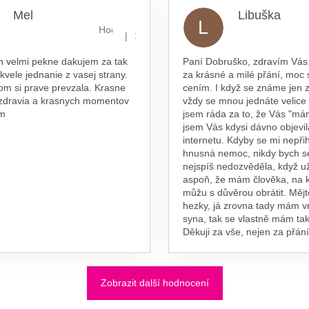
Mel
Libuška
L
hvězdiček.
Hodnocení obchodu je 5 z 5 hvězdiček.
|
16.7.2026
n velmi pekne dakujem za tak
Paní Dobruško, zdravím Vás.
skvele jednanie z vasej strany.
za krásné a milé přání, moc 
om si prave prevzala. Krasne
cením. I když se známe jen z
 zdravia a krasnych momentov
vždy se mnou jednáte velice
am
jsem ráda za to, že Vás "má
jsem Vás kdysi dávno objevil
internetu. Kdyby se mi nepřih
hnusná nemoc, nikdy bych s
nejspíš nedozvěděla, když už
aspoň, že mám člověka, na 
můžu s důvěrou obrátit. Měj
hezky, já zrovna tady mám 
syna, tak se vlastně mám tak
Děkuji za vše, nejen za přání
Zobrazit další hodnocení