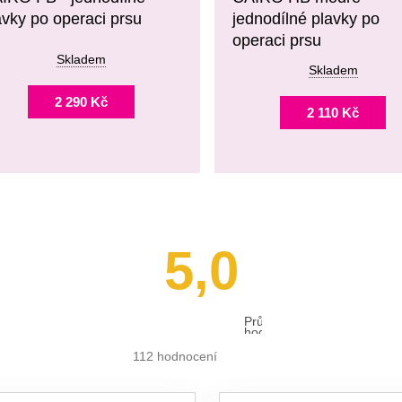
avky po operaci prsu
jednodílné plavky po
operaci prsu
Skladem
Skladem
2 290 Kč
2 110 Kč
5,0
Průměrné
hodnocení
obchodu
je
112 hodnocení
5,0
z 5
hvězdiček.