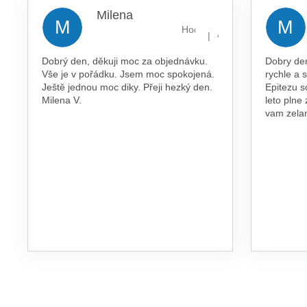
Milena
M
M
Hodnocení obchodu je 5 z 5 
|
4.8.2026
Dobrý den, děkuji moc za objednávku.
Dobry de
Vše je v pořádku. Jsem moc spokojená.
rychle a 
Ještě jednou moc diky. Přeji hezký den.
Epitezu s
Milena V.
leto plne
vam zel