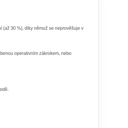
ní (až 30 %), díky němuž se neprověšuje v
ůsobenou operativním zákrokem, nebo
vodě.