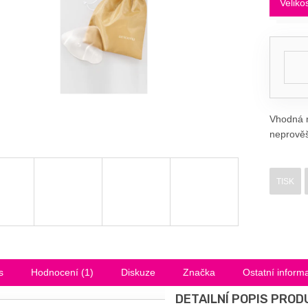
Veliko
Vhodná n
neprověš
TISK
s
Hodnocení (1)
Diskuze
Značka
Ostatní inform
DETAILNÍ POPIS PROD