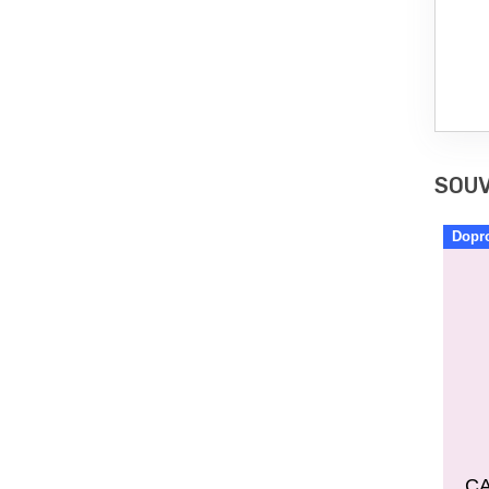
SOUV
Dopr
CA