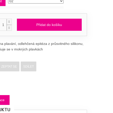
st
Přidat do košíku
a plavání, odlehčená epitéza z průsvitného silikonu,
uje se v mokrých plavkách
ZEPTAT SE
SDÍLET
ace
UKTU