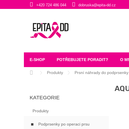
Přejít
+420 724 486 044
dobruska@epita-dd.cz
na
obsah
E-SHOP
POTŘEBUJETE PORADIT?
O M
Domů
Produkty
Prsní náhrady do podprsenky
P
AQU
O
Přeskočit
S
KATEGORIE
kategorie
T
R
Produkty
A
N
Podprsenky po operaci prsu
N