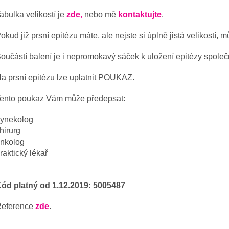
abulka velikostí je
zde
,
nebo mě
kontaktujte
.
okud již prsní epitézu máte, ale nejste si úplně jistá velikost
oučástí balení je i nepromokavý sáček k uložení epitézy spole
a prsní epitézu lze uplatnit POUKAZ.
ento poukaz Vám může předepsat:
ynekolog
hirurg
nkolog
raktický lékař
ód platný od 1.12.2019: 5005487
eference
zde
.