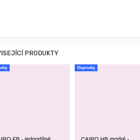
ISEJÍCÍ PRODUKTY
odej
Doprodej
IRO FB - jednodílné
CAIRO HB modré -