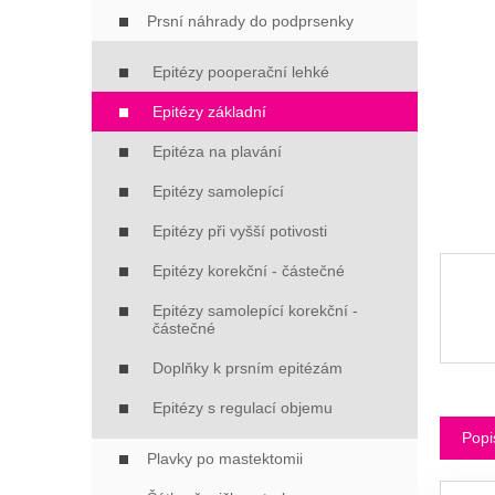
Í
Prsní náhrady do podprsenky
P
A
Epitézy pooperační lehké
N
E
Epitézy základní
L
Epitéza na plavání
Epitézy samolepící
Epitézy při vyšší potivosti
Epitézy korekční - částečné
Epitézy samolepící korekční -
částečné
Doplňky k prsním epitézám
Epitézy s regulací objemu
Popi
Plavky po mastektomii