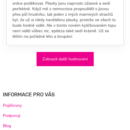
srdce poděkovat. Plavky jsou naprosto úžasné a sedí
perfektně. Když mě z nemocnice propouštěli s jizvou
přes půl hrudníku, tak jeden z mých marnivých strachů
byl, že už si nikdy neobléknu plavky, protože ve všech to
bude hodně vidět. Ale v tomto novém kytičkovaném topu
není vidět vůbec nic, epitéza také sedí krásně. Už se
těším na pořádné léto a koupání.
Zobrazit další hodnocení
Z
Á
P
A
INFORMACE PRO VÁS
T
Í
Pojišťovny
Podporuji
Blog