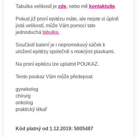
Tabulka velikostí je
zde
,
nebo mě
kontaktujte
.
Pokud již prsní epitézu máte, ale nejste si úplně
jistá velikostí, může Vám pomoci tato
jednoduchá
tabulka
.
Součástí balení je i nepromokavý sáček k
uložení epitézy společně s mokrými plavkami.
Na prsní epitézu lze uplatnit POUKAZ.
Tento poukaz Vám může předepsat:
gynekolog
chirurg
onkolog
praktický lékař
Kód platný od 1.12.2019: 5005487