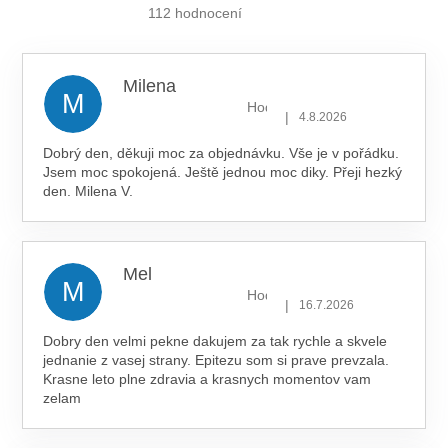
je
112 hodnocení
5,0
z 5
hvězdiček.
Milena
M
Hodnocení obchodu je 5 z 5 hv
|
4.8.2026
Dobrý den, děkuji moc za objednávku. Vše je v pořádku.
Jsem moc spokojená. Ještě jednou moc diky. Přeji hezký
den. Milena V.
Mel
M
Hodnocení obchodu je 5 z 5 hv
|
16.7.2026
Dobry den velmi pekne dakujem za tak rychle a skvele
jednanie z vasej strany. Epitezu som si prave prevzala.
Krasne leto plne zdravia a krasnych momentov vam
zelam