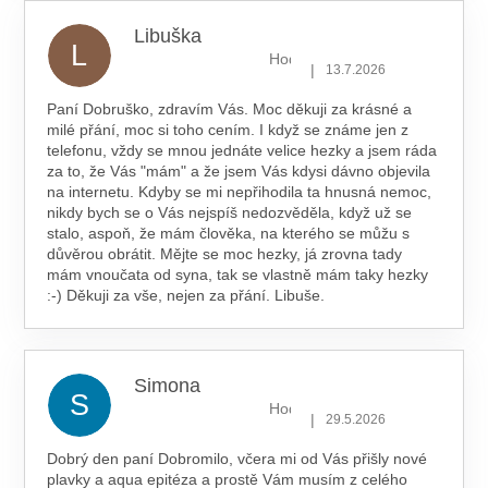
Libuška
L
Hodnocení obchodu je 5 z 5 hv
|
13.7.2026
Paní Dobruško, zdravím Vás. Moc děkuji za krásné a
milé přání, moc si toho cením. I když se známe jen z
telefonu, vždy se mnou jednáte velice hezky a jsem ráda
za to, že Vás "mám" a že jsem Vás kdysi dávno objevila
na internetu. Kdyby se mi nepřihodila ta hnusná nemoc,
nikdy bych se o Vás nejspíš nedozvěděla, když už se
stalo, aspoň, že mám člověka, na kterého se můžu s
důvěrou obrátit. Mějte se moc hezky, já zrovna tady
mám vnoučata od syna, tak se vlastně mám taky hezky
:-) Děkuji za vše, nejen za přání. Libuše.
Simona
S
Hodnocení obchodu je 5 z 5 hv
|
29.5.2026
Dobrý den paní Dobromilo, včera mi od Vás přišly nové
plavky a aqua epitéza a prostě Vám musím z celého