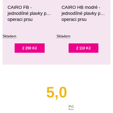
CAIRO FB -
CAIRO HB modré -
jednodílné plavky po
jednodílné plavky po
operaci prsu
operaci prsu
Skladem
Skladem
2 290 Kč
2 110 Kč
5,0
Průměrné
hodnocení
obchodu