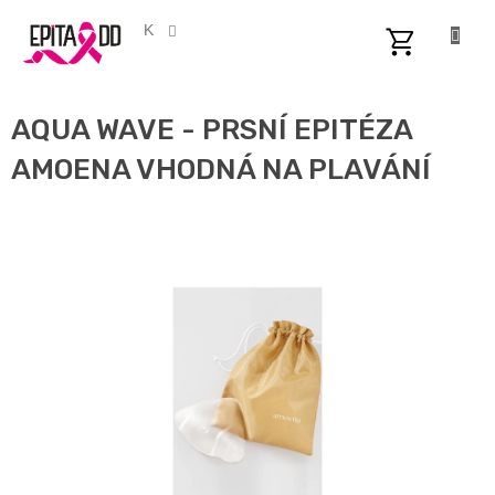
Přejít
na
CZK
obsah
NÁKUPNÍ
KOŠÍK
AQUA WAVE - PRSNÍ EPITÉZA
AMOENA VHODNÁ NA PLAVÁNÍ