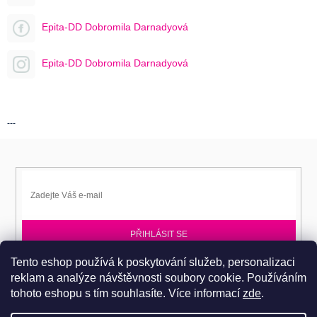
Epita-DD Dobromila Darnadyová
Epita-DD Dobromila Darnadyová
---
PŘIHLÁSIT SE
Tento eshop používá k poskytování služeb, personalizaci
Přihlaste se k EPITA-DD a získávejte novinky jako první.
reklam a analýze návštěvnosti soubory cookie. Používáním
tohoto eshopu s tím souhlasíte.
Více informací
zde
.