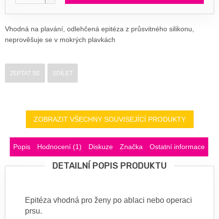
Vhodná na plavání, odlehčená epitéza z průsvitného silikonu,
neprověšuje se v mokrých plavkách
ZEPTAT SE
SDÍLET
ZOBRAZIT VŠECHNY SOUVISEJÍCÍ PRODUKTY
Popis
Hodnocení (1)
Diskuze
Značka
Ostatní informace
DETAILNÍ POPIS PRODUKTU
Epitéza vhodná pro ženy po ablaci nebo operaci
prsu.