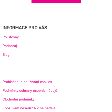
Z
Á
P
A
INFORMACE PRO VÁS
T
Í
Pojišťovny
Podporuji
Blog
Prohlášení o používání cookies
Podmínky ochrany osobních údajů
Obchodní podmínky
Zboží vám nesedí? Nic se neděje