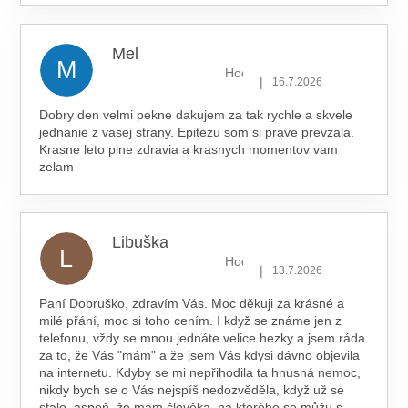
Mel
M
Hodnocení obchodu je 5 z 5 hv
|
16.7.2026
Dobry den velmi pekne dakujem za tak rychle a skvele
jednanie z vasej strany. Epitezu som si prave prevzala.
Krasne leto plne zdravia a krasnych momentov vam
zelam
Libuška
L
Hodnocení obchodu je 5 z 5 hv
|
13.7.2026
Paní Dobruško, zdravím Vás. Moc děkuji za krásné a
milé přání, moc si toho cením. I když se známe jen z
telefonu, vždy se mnou jednáte velice hezky a jsem ráda
za to, že Vás "mám" a že jsem Vás kdysi dávno objevila
na internetu. Kdyby se mi nepřihodila ta hnusná nemoc,
nikdy bych se o Vás nejspíš nedozvěděla, když už se
stalo, aspoň, že mám člověka, na kterého se můžu s