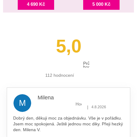
4 690 Kč
5 000 Kč
5,0
Průměrné
hodnocení
obchodu
je
112 hodnocení
5,0
z 5
hvězdiček.
Milena
M
Hodnocení obchodu je 5 z 5 hv
|
4.8.2026
Dobrý den, děkuji moc za objednávku. Vše je v pořádku.
Jsem moc spokojená. Ještě jednou moc diky. Přeji hezký
den. Milena V.