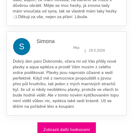
důvěrou obrátit. Mějte se moc hezky, já zrovna tady
mám vnoučata od syna, tak se vlastně mám taky hezky
:-) Děkuji za vše, nejen za přání. Libuše.
Simona
S
Hodnocení obchodu je 5 z 5 hv
|
29.5.2026
Dobrý den paní Dobromilo, včera mi od Vás přišly nové
plavky a aqua epitéza a prostě Vám musím z celého
srdce poděkovat. Plavky jsou naprosto úžasné a sedí
perfektně. Když mě z nemocnice propouštěli s jizvou
přes půl hrudníku, tak jeden z mých marnivých strachů
byl, že už si nikdy neobléknu plavky, protože ve všech to
bude hodně vidět. Ale v tomto novém kytičkovaném topu
není vidět vůbec nic, epitéza také sedí krásně. Už se
těším na pořádné léto a koupání.
Zobrazit další hodnocení