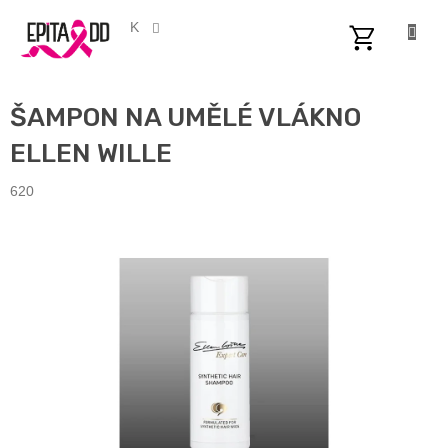
Přejít
na
CZK
obsah
NÁKUPNÍ
KOŠÍK
ŠAMPON NA UMĚLÉ VLÁKNO
ELLEN WILLE
620