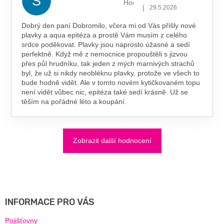
S
Hodnocení obchodu je 5 z 5 hv
|
29.5.2026
Dobrý den paní Dobromilo, včera mi od Vás přišly nové
plavky a aqua epitéza a prostě Vám musím z celého
srdce poděkovat. Plavky jsou naprosto úžasné a sedí
perfektně. Když mě z nemocnice propouštěli s jizvou
přes půl hrudníku, tak jeden z mých marnivých strachů
byl, že už si nikdy neobléknu plavky, protože ve všech to
bude hodně vidět. Ale v tomto novém kytičkovaném topu
není vidět vůbec nic, epitéza také sedí krásně. Už se
těším na pořádné léto a koupání.
Zobrazit další hodnocení
Z
Á
P
A
INFORMACE PRO VÁS
T
Í
Pojišťovny