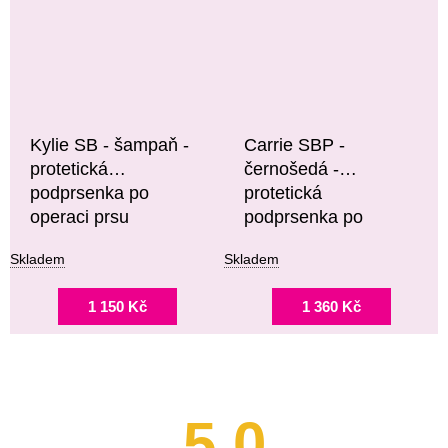
Kylie SB - šampaň -
Carrie SBP -
protetická
černošedá -
podprsenka po
protetická
operaci prsu
podprsenka po
operaci prsu
Skladem
Skladem
1 150 Kč
1 360 Kč
5,0