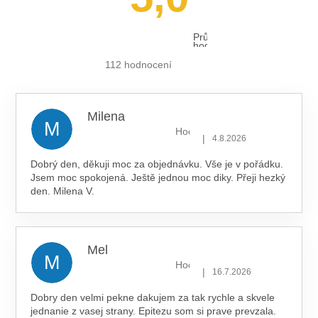
Průměrné
hodnocení
obchodu
je
112 hodnocení
5,0
z 5
hvězdiček.
Milena
M
Hodnocení obchodu je 5 z 5 hv
|
4.8.2026
Dobrý den, děkuji moc za objednávku. Vše je v pořádku.
Jsem moc spokojená. Ještě jednou moc diky. Přeji hezký
den. Milena V.
Mel
M
Hodnocení obchodu je 5 z 5 hv
|
16.7.2026
Dobry den velmi pekne dakujem za tak rychle a skvele
jednanie z vasej strany. Epitezu som si prave prevzala.