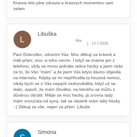
Krasne leto plne zdravia a krasnych momentov vam
zelam
Libuška
L
Hodnocení obchodu je 5 z 5 hv
|
13.7.2026
Paní Dobruško, zdravím Vás. Moc děkuji za krásné a
milé přání, moc si toho cením. I když se známe jen z
telefonu, vždy se mnou jednáte velice hezky a jsem ráda
za to, že Vás "mám" a že jsem Vás kdysi dávno objevila
na internetu. Kdyby se mi nepřihodila ta hnusná nemoc,
nikdy bych se o Vás nejspíš nedozvěděla, když už se
stalo, aspoň, že mám člověka, na kterého se můžu s
důvěrou obrátit. Mějte se moc hezky, já zrovna tady
mám vnoučata od syna, tak se vlastně mám taky hezky
:-) Děkuji za vše, nejen za přání. Libuše.
Simona