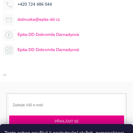
+420 724 486 044
dobruska@epita-dd.cz
Epita-DD Dobromila Darnadyová
Epita-DD Dobromila Darnadyová
---
PŘIHLÁSIT SE