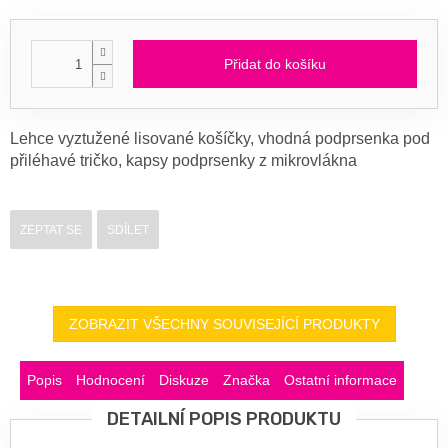
Přidat do košíku
Lehce vyztužené lisované košíčky, vhodná podprsenka pod
přiléhavé tričko, kapsy podprsenky z mikrovlákna
ZEPTAT SE
SDÍLET
ZOBRAZIT VŠECHNY SOUVISEJÍCÍ PRODUKTY
Popis
Hodnocení
Diskuze
Značka
Ostatní informace
DETAILNÍ POPIS PRODUKTU