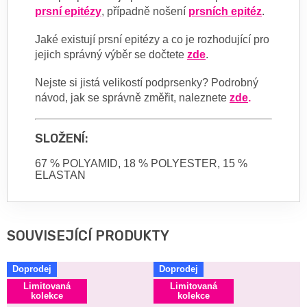
prsní epitézy
, případně nošení
prsních epitéz
.
Jaké existují prsní epitézy a co je rozhodující pro
jejich správný výběr se dočtete
zde
.
Nejste si jistá velikostí podprsenky? Podrobný
návod, jak se správně změřit, naleznete
zde
.
SLOŽENÍ:
67 % POLYAMID, 18 % POLYESTER, 15 %
ELASTAN
SOUVISEJÍCÍ PRODUKTY
Doprodej
Doprodej
Limitovaná
Limitovaná
kolekce
kolekce