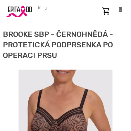
Přejít
na
CZK
obsah
NÁKUPNÍ
KOŠÍK
BROOKE SBP - ČERNOHNĚDÁ -
PROTETICKÁ PODPRSENKA PO
OPERACI PRSU