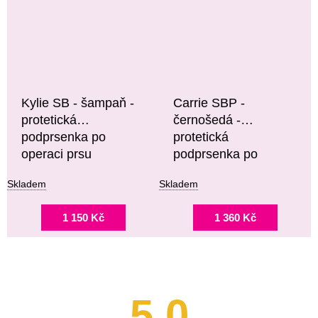
Kylie SB - šampaň -
Carrie SBP -
protetická
černošedá -
podprsenka po
protetická
operaci prsu
podprsenka po
operaci prsu
Skladem
Skladem
1 150 Kč
1 360 Kč
5,0