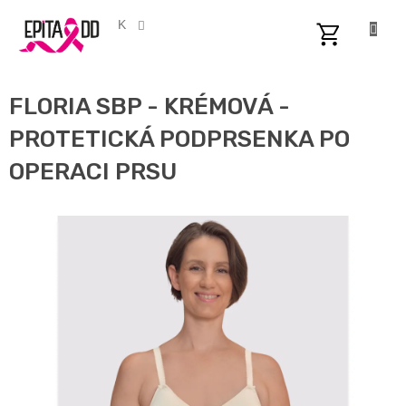
Přejít
na
CZK
obsah
NÁKUPNÍ
KOŠÍK
FLORIA SBP - KRÉMOVÁ -
PROTETICKÁ PODPRSENKA PO
OPERACI PRSU