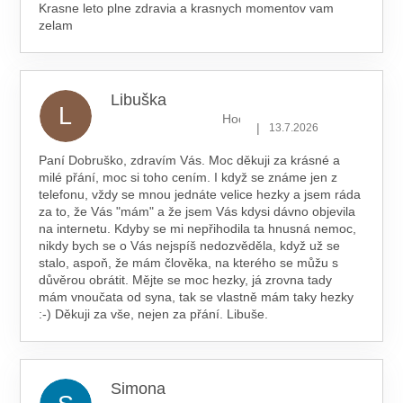
Krasne leto plne zdravia a krasnych momentov vam
zelam
Libuška
L
Hodnocení obchodu je 5 z 5 hv
|
13.7.2026
Paní Dobruško, zdravím Vás. Moc děkuji za krásné a
milé přání, moc si toho cením. I když se známe jen z
telefonu, vždy se mnou jednáte velice hezky a jsem ráda
za to, že Vás "mám" a že jsem Vás kdysi dávno objevila
na internetu. Kdyby se mi nepřihodila ta hnusná nemoc,
nikdy bych se o Vás nejspíš nedozvěděla, když už se
stalo, aspoň, že mám člověka, na kterého se můžu s
důvěrou obrátit. Mějte se moc hezky, já zrovna tady
mám vnoučata od syna, tak se vlastně mám taky hezky
:-) Děkuji za vše, nejen za přání. Libuše.
Simona