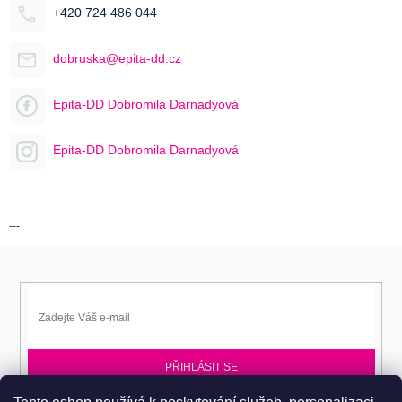
+420 724 486 044
dobruska@epita-dd.cz
Epita-DD Dobromila Darnadyová
Epita-DD Dobromila Darnadyová
---
PŘIHLÁSIT SE