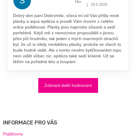
S
Hodnocení obchodu je 5 z 5 hv
|
29.5.2026
Dobrý den paní Dobromilo, včera mi od Vás přišly nové
plavky a aqua epitéza a prostě Vám musím z celého
srdce poděkovat. Plavky jsou naprosto úžasné a sedí
perfektně. Když mě z nemocnice propouštěli s jizvou
přes půl hrudníku, tak jeden z mých marnivých strachů
byl, že už si nikdy neobléknu plavky, protože ve všech to
bude hodně vidět. Ale v tomto novém kytičkovaném topu
není vidět vůbec nic, epitéza také sedí krásně. Už se
těším na pořádné léto a koupání.
Zobrazit další hodnocení
Z
Á
P
A
INFORMACE PRO VÁS
T
Í
Pojišťovny