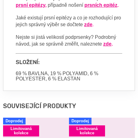
prsní epitézy
,
případně nošení
prsních epitéz
.
Jaké existují prsní epitézy a co je rozhodující pro
jejich správný výběr se dočtete
zde
.
Nejste si jistá velikostí podprsenky? Podrobný
návod, jak se správně změřit, naleznete
zde
.
SLOŽENÍ:
69 % BAVLNA, 19 % POLYAMID, 6 %
POLYESTER, 6 % ELASTAN
SOUVISEJÍCÍ PRODUKTY
Doprodej
Doprodej
Limitovaná
Limitovaná
kolekce
kolekce