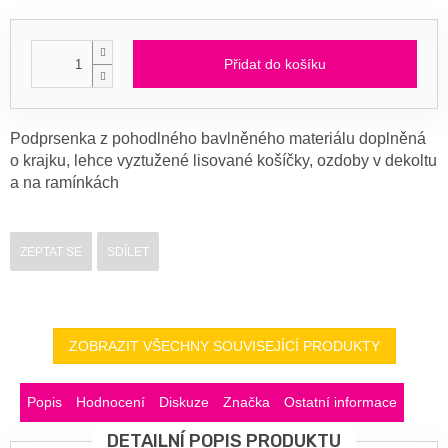
Přidat do košíku
Podprsenka z pohodlného bavlněného materiálu doplněná
o krajku, lehce vyztužené lisované košíčky, ozdoby v dekoltu
a na ramínkách
ZEPTAT SE
SDÍLET
ZOBRAZIT VŠECHNY SOUVISEJÍCÍ PRODUKTY
Popis
Hodnocení
Diskuze
Značka
Ostatní informace
DETAILNÍ POPIS PRODUKTU