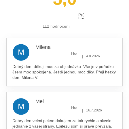
Průměrné
hodnocení
obchodu
je
112 hodnocení
5,0
z 5
hvězdiček.
Milena
M
Hodnocení obchodu je 5 z 5 hv
|
4.8.2026
Dobrý den, děkuji moc za objednávku. Vše je v pořádku.
Jsem moc spokojená. Ještě jednou moc diky. Přeji hezký
den. Milena V.
Mel
M
Hodnocení obchodu je 5 z 5 hv
|
16.7.2026
Dobry den velmi pekne dakujem za tak rychle a skvele
jednanie z vasej strany. Epitezu som si prave prevzala.